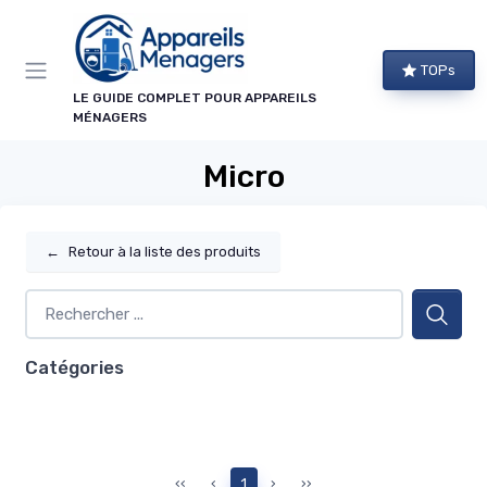
Panneau de gestion des cookies
TOPs
LE GUIDE COMPLET POUR APPAREILS
MÉNAGERS
Micro
←
Retour à la liste des produits
Catégories
‹‹
‹
1
›
››