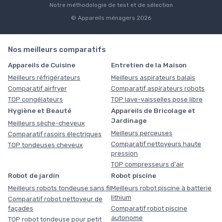
Notre méthodologie de test et de sélection
© Appareils ménagers 2026
Nos meilleurs comparatifs
Appareils de Cuisine
Entretien de la Maison
Meilleurs réfrigérateurs
Meilleurs aspirateurs balais
Comparatif airfryer
Comparatif aspirateurs robots
TOP congélateurs
TOP lave-vaisselles pose libre
Hygiène et Beauté
Appareils de Bricolage et
Jardinage
Meilleurs sèche-cheveux
Meilleurs perceuses
Comparatif rasoirs électriques
Comparatif nettoyeurs haute
TOP tondeuses cheveux
pression
TOP compresseurs d'air
Robot de jardin
Robot piscine
Meilleurs robots tondeuse sans fil
Meilleurs robot piscine à batterie
lithium
Comparatif robot nettoyeur de
façades
Comparatif robot piscine
autonome
TOP robot tondeuse pour petit