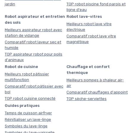
jardin
TOP robot piscine fond parois et
ligne d'eau
Robot aspirateur et entretien
Robot lave-vitres
des sols
Meilleurs robot lave vitre
électrique
Meilleurs aspirateur robot avec
station de vidange
Comparatif robot lave vitre
magnétique
Comparatif robot laveur sec et
humide
TOP aspirateur robot pour poils
d'animaux
Robot de cuisine
Chauffage et confort
thermique
Meilleurs robot pâtissier
multifonction
Meilleurs pompes à chaleur air-
air
Comparatif robot pâtissier avec
bol
Comparatif chauffages d'appoint
TOP robot cuisine connecté
TOP sèche-serviettes
Guides pratiques
Temps de cuisson airfryer
Réinitialiser un lave-linge
Symboles du lave-linge
Symboles du lave-vaisselle