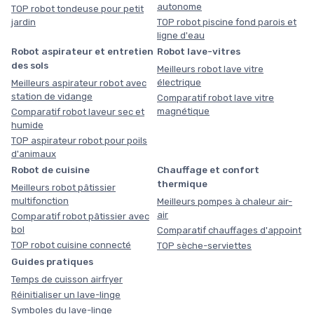
autonome
TOP robot tondeuse pour petit
jardin
TOP robot piscine fond parois et
ligne d'eau
Robot aspirateur et entretien
Robot lave-vitres
des sols
Meilleurs robot lave vitre
électrique
Meilleurs aspirateur robot avec
station de vidange
Comparatif robot lave vitre
magnétique
Comparatif robot laveur sec et
humide
TOP aspirateur robot pour poils
d'animaux
Robot de cuisine
Chauffage et confort
thermique
Meilleurs robot pâtissier
multifonction
Meilleurs pompes à chaleur air-
air
Comparatif robot pâtissier avec
bol
Comparatif chauffages d'appoint
TOP robot cuisine connecté
TOP sèche-serviettes
Guides pratiques
Temps de cuisson airfryer
Réinitialiser un lave-linge
Symboles du lave-linge