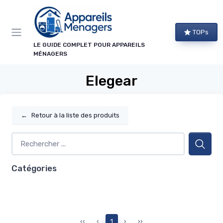
Panneau de gestion des cookies
TOPs
LE GUIDE COMPLET POUR APPAREILS
MÉNAGERS
Elegear
←
Retour à la liste des produits
Catégories
‹‹
‹
1
›
››