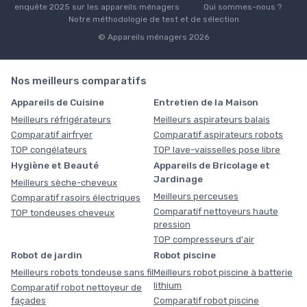
enquête 2025 sur les appareils ménagers
Qui sommes-nous ?
Notre méthodologie de test et de sélection
© Appareils ménagers 2026
Nos meilleurs comparatifs
Appareils de Cuisine
Entretien de la Maison
Meilleurs réfrigérateurs
Meilleurs aspirateurs balais
Comparatif airfryer
Comparatif aspirateurs robots
TOP congélateurs
TOP lave-vaisselles pose libre
Hygiène et Beauté
Appareils de Bricolage et
Jardinage
Meilleurs sèche-cheveux
Meilleurs perceuses
Comparatif rasoirs électriques
Comparatif nettoyeurs haute
TOP tondeuses cheveux
pression
TOP compresseurs d'air
Robot de jardin
Robot piscine
Meilleurs robots tondeuse sans fil
Meilleurs robot piscine à batterie
lithium
Comparatif robot nettoyeur de
façades
Comparatif robot piscine