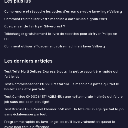
Les plus lus
Comprendre et résoudre les codes d'erreur de votre lave-linge Valberg
Comment réinitialiser votre machine à café Krups à grain EA81
Que penser de l'airfryer Silvercrest ?
Téléchargez gratuitement le livre de recettes pour airfryer Philips en
PDF
Comment utiliser efficacement votre machine à laver Valberg
Les derniers articles
Test Tefal Multi Delices Express 6 pots : la petite yaourtière rapide qui
fait le job
Test Rommelsbacher PM 220 Pastarella : la machine à pâtes qui fait le
boulot sans être parfaite
Test Comfee CH90J64ET4A2B2-EU : une hotte murale inclinée qui fait le
job sans exploser le budget
Test Kränzle UFO Round Cleaner 350 mm : la tête de lavage qui fait le job
sans éclabousser partout
Programme rapide du lave-linge : ce qu'il lave vraiment et quand le
cycle long fait la différence