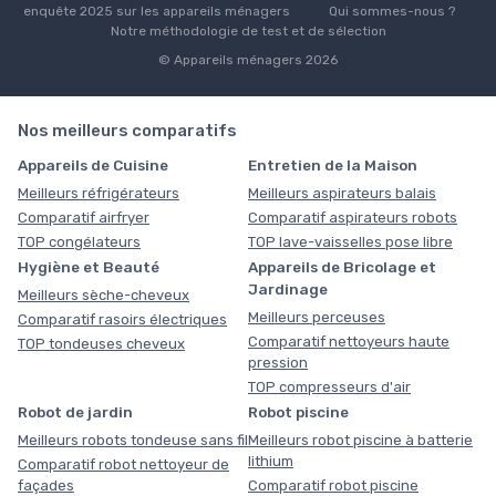
enquête 2025 sur les appareils ménagers
Qui sommes-nous ?
Notre méthodologie de test et de sélection
© Appareils ménagers 2026
Nos meilleurs comparatifs
Appareils de Cuisine
Entretien de la Maison
Meilleurs réfrigérateurs
Meilleurs aspirateurs balais
Comparatif airfryer
Comparatif aspirateurs robots
TOP congélateurs
TOP lave-vaisselles pose libre
Hygiène et Beauté
Appareils de Bricolage et
Jardinage
Meilleurs sèche-cheveux
Meilleurs perceuses
Comparatif rasoirs électriques
Comparatif nettoyeurs haute
TOP tondeuses cheveux
pression
TOP compresseurs d'air
Robot de jardin
Robot piscine
Meilleurs robots tondeuse sans fil
Meilleurs robot piscine à batterie
lithium
Comparatif robot nettoyeur de
façades
Comparatif robot piscine