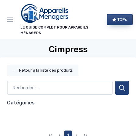
Panneau de gestion des cookies
TOPs
LE GUIDE COMPLET POUR APPAREILS
MÉNAGERS
Cimpress
←
Retour à la liste des produits
Catégories
‹‹
‹
1
›
››