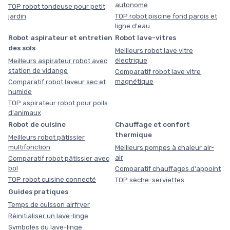
autonome
TOP robot tondeuse pour petit
jardin
TOP robot piscine fond parois et
ligne d'eau
Robot aspirateur et entretien
Robot lave-vitres
des sols
Meilleurs robot lave vitre
électrique
Meilleurs aspirateur robot avec
station de vidange
Comparatif robot lave vitre
magnétique
Comparatif robot laveur sec et
humide
TOP aspirateur robot pour poils
d'animaux
Robot de cuisine
Chauffage et confort
thermique
Meilleurs robot pâtissier
multifonction
Meilleurs pompes à chaleur air-
air
Comparatif robot pâtissier avec
bol
Comparatif chauffages d'appoint
TOP robot cuisine connecté
TOP sèche-serviettes
Guides pratiques
Temps de cuisson airfryer
Réinitialiser un lave-linge
Symboles du lave-linge