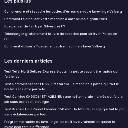
Les plus lus
Comprendre et résoudre les codes d'erreur de votre lave-linge Valberg
Comment réinitialiser votre machine à café Krups à grain EA81
Que penser de l'airfryer Silvercrest ?
Téléchargez gratuitement le livre de recettes pour airfryer Philips en
PDF
Comment utiliser efficacement votre machine à laver Valberg
Les derniers articles
Test Tefal Multi Delices Express 6 pots : la petite yaourtière rapide qui
fait le job
Test Rommelsbacher PM 220 Pastarella : la machine à pâtes qui fait le
boulot sans être parfaite
Test Comfee CH90J64ET4A2B2-EU : une hotte murale inclinée qui fait le
job sans exploser le budget
Test Kränzle UFO Round Cleaner 350 mm : la tête de lavage qui fait le job
sans éclabousser partout
Programme rapide du lave-linge : ce qu'il lave vraiment et quand le
cycle long fait la différence