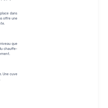
a place dans
us offre une
nte.
 niveau que
 du chauffe-
nement.
re. Une cuve
.