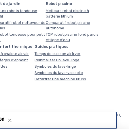
t de jardin
Robot piscine
eurs robots tondeuse
Meilleurs robot piscine à
il
batterie lithium
aratif robot nettoyeur de
Comparatif robot piscine
des
autonome
obot tondeuse pour petit
TOP robot piscine fond parois
n
et ligne d'eau
onfort thermique
Guides pratiques
à chaleur air-air
Temps de cuisson airfryer
fages d'appoint
Réinitialiser un lave-linge
ttes
Symboles du lave-linge
Symboles du lave-vaisselle
Détartrer une machine Krups
commandation vraiment personnalisée — sans inscription,