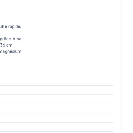
ffe rapide.
 grâce à sa
r 36 cm
e magnésium