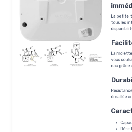
imméd
La petite t
tous les in
disponibili
Facilit
La molette
vous souhai
eau grâce 
Durabi
Résistance 
émaillée e
Caract
Capaci
Résis