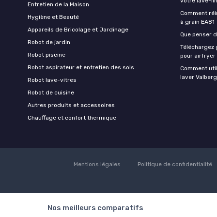
votre lave-li
Entretien de la Maison
Comment réin
Hygiène et Beauté
à grain EA81
Appareils de Bricolage et Jardinage
Que penser de
Robot de jardin
Téléchargez g
Robot piscine
pour airfryer
Robot aspirateur et entretien des sols
Comment util
laver Valberg
Robot lave-vitres
Robot de cuisine
Autres produits et accessoires
Chauffage et confort thermique
Mentions légales
Politique de confidentialité
Nos meilleurs comparatifs