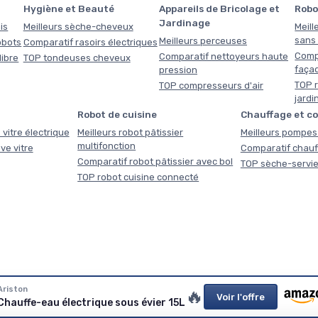
Hygiène et Beauté
Appareils de Bricolage et
Robo
Jardinage
is
Meilleurs sèche-cheveux
Meill
sans f
Meilleurs perceuses
obots
Comparatif rasoirs électriques
Comp
Comparatif nettoyeurs haute
libre
TOP tondeuses cheveux
faça
pression
TOP r
TOP compresseurs d'air
jardi
Robot de cuisine
Chauffage et c
 vitre électrique
Meilleurs robot pâtissier
Meilleurs pompes 
multifonction
ve vitre
Comparatif chauf
Comparatif robot pâtissier avec bol
TOP sèche-servie
TOP robot cuisine connecté
quelques questions et obtenez en quelques secondes une re
Ariston
🔥
Voir l'offre
Chauffe-eau électrique sous évier 15L