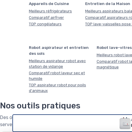
Appareils de Cuisine
Entretien de la Maison
Meilleurs réfrigérateurs
Meilleurs aspirateurs bala
Comparatif airfryer
Comparatif aspirateurs r
TOP congélateurs
TOP lave-vaisselles pose 
Robot aspirateur et entretien
Robot lave-vitres
des sols
Meilleurs robot lave
Meilleurs aspirateur robot avec
Comparatif robot la
station de vidange
magnétique
Comparatif robot laveur sec et
humide
TOP aspirateur robot pour poils
d'animaux
Nos outils pratiques
Des outils gratuits conçus par la rédaction : répondez à 
servez-vous !