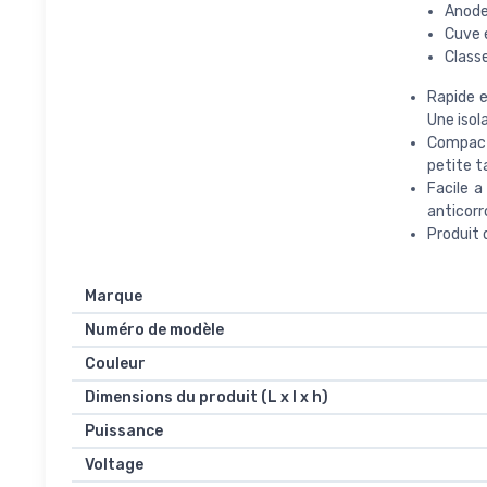
Anod
Cuve e
Class
Rapide e
Une isol
Compact 
petite t
Facile a
anticorr
Produit 
Marque
Numéro de modèle
Couleur
Dimensions du produit (L x l x h)
Puissance
Voltage