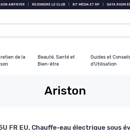
SSON AIRFRYER
|
REJOINDRE LE CLUB
|
KIT MÉDIA ET RP
|
DATA ROOM 
retien de la
Beauté, Santé et
Guides et Conseil
ison
Bien-être
d'Utilisation
Ariston
5U FR EU, Chauffe-eau électrique sous év