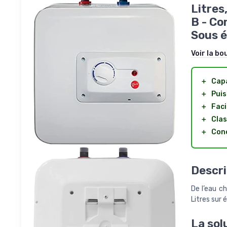
Litres
B - Co
Sous é
Voir la bo
＋
Capa
＋
Puis
＋
Faci
＋
Clas
＋
Conç
Descri
De l’eau c
Litres sur é
La sol