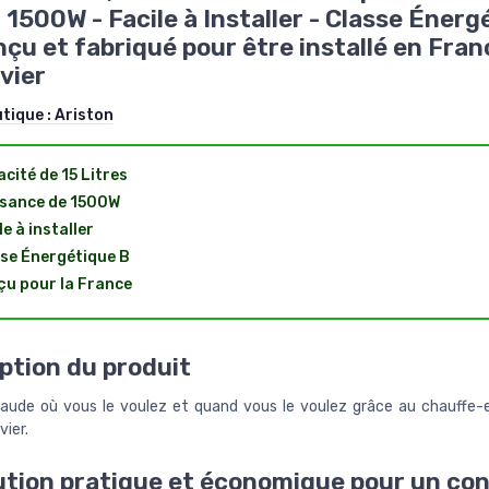
, 1500W - Facile à Installer - Classe Énerg
nçu et fabriqué pour être installé en Fran
vier
utique :
Ariston
cité de 15 Litres
sance de 1500W
le à installer
se Énergétique B
u pour la France
ption du produit
haude où vous le voulez et quand vous le voulez grâce au chauffe-
vier.
ution pratique et économique pour un co