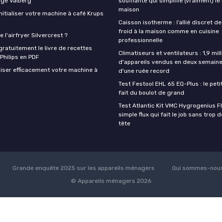
nge Valberg
soufflante qui simplifie (vraiment) le
maison
itialiser votre machine à café Krups
Caisson isotherme : l’allié discret de
froid à la maison comme en cuisine
 l'airfryer Silvercrest ?
professionnelle
ratuitement le livre de recettes
Climatiseurs et ventilateurs : 1,9 mill
 Philips en PDF
d'appareils vendus en deux semaine
iser efficacement votre machine à
d'une ruée record
Test Festool EHL 65 EQ-Plus : le peti
fait du boulot de grand
Test Atlantic Kit VMC Hygrogenius F
simple flux qui fait le job sans trop 
tête
Grande enquête 2025 sur les appareils ménagers
Qui sommes-nous
© Appareils ménagers 2026