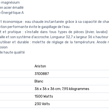
e magnésium
n acier émaillé
e Énergétique A
t économique : eau chaude instantanée grâce à sa capacité de chau
ation performante évite le gaspillage de l'eau
et pratique : s'installe dans tous types de pièces (évier, lavabo)
aille et son système d'accroche. Longueur 32,7 x largeur 36 x hauteu
 utiliser et durable : molette de réglage de la température. Anod
osion
de haute qualité
‎Ariston
‎3100887
‎Blanc
‎36 x 36 x 36 cm; 7,95 kilogrammes
‎1500 Watts
‎230 Volts