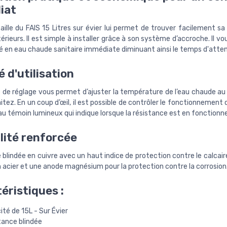
iat
aille du FAIS 15 Litres sur évier lui permet de trouver facilement s
térieurs. Il est simple à installer grâce à son système d’accroche. Il vo
té en eau chaude sanitaire immédiate diminuant ainsi le temps d'atte
é d'utilisation
 de réglage vous permet d’ajuster la température de l’eau chaude au
tez. En un coup d’œil, il est possible de contrôler le fonctionnement
au témoin lumineux qui indique lorsque la résistance est en fonction
lité renforcée
blindée en cuivre avec un haut indice de protection contre le calcai
n acier et une anode magnésium pour la protection contre la corrosion
éristiques :
té de 15L - Sur Évier
tance blindée