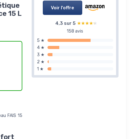
étique
Voir l'offre
ce 15 L
4,3 sur 5
★★★★★
★★★★★
158 avis
5 ★
4 ★
3 ★
2 ★
1 ★
eau FAIS 15
nfort