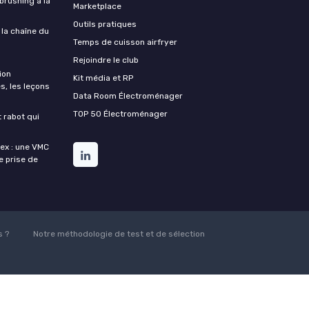
 brushing à la
Marketplace
Outils pratiques
 la chaîne du
Temps de cuisson airfryer
Rejoindre le club
ion
Kit média et RP
s, les leçons
Data Room Électroménager
TOP 50 Électroménager
t rabot qui
lex : une VMC
de prise de
 ?
Notre méthodologie de test et de sélection