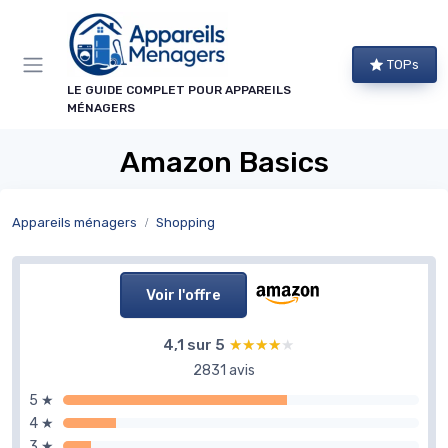
Panneau de gestion des cookies
TOPs
LE GUIDE COMPLET POUR APPAREILS
MÉNAGERS
Amazon Basics
Appareils ménagers
Shopping
Voir l'offre
4,1 sur 5
★★★★★
★★★★★
2831 avis
5 ★
4 ★
3 ★