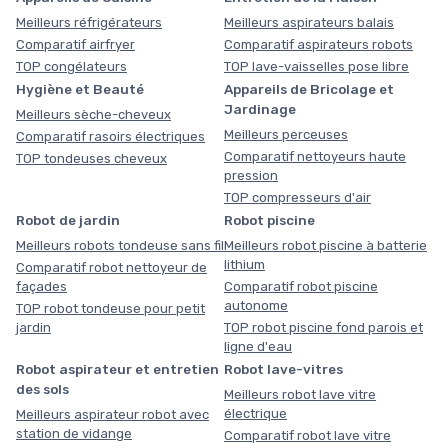
Meilleurs réfrigérateurs
Meilleurs aspirateurs balais
Comparatif airfryer
Comparatif aspirateurs robots
TOP congélateurs
TOP lave-vaisselles pose libre
Hygiène et Beauté
Appareils de Bricolage et
Jardinage
Meilleurs sèche-cheveux
Meilleurs perceuses
Comparatif rasoirs électriques
Comparatif nettoyeurs haute
TOP tondeuses cheveux
pression
TOP compresseurs d'air
Robot de jardin
Robot piscine
Meilleurs robots tondeuse sans fil
Meilleurs robot piscine à batterie
lithium
Comparatif robot nettoyeur de
façades
Comparatif robot piscine
autonome
TOP robot tondeuse pour petit
jardin
TOP robot piscine fond parois et
ligne d'eau
Robot aspirateur et entretien
Robot lave-vitres
des sols
Meilleurs robot lave vitre
électrique
Meilleurs aspirateur robot avec
station de vidange
Comparatif robot lave vitre