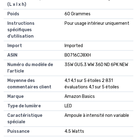
(L x l x h)
Poids
‎60 Grammes
Instructions
‎Pour usage intérieur uniquement
spécifiques
d'utilisation
Import
‎Imported
ASIN
B0716CJ8XH
Numéro du modèle de
35W GU5.3 WW 36D ND 6PK NEW
l'article
Moyenne des
4,1 4,1 sur 5 étoiles 2 831
commentaires client
évaluations 4,1 sur 5 étoiles
Marque
Amazon Basics
Type de lumière
LED
Caractéristique
Ampoule à intensité non variable
spéciale
Puissance
4.5 Watts