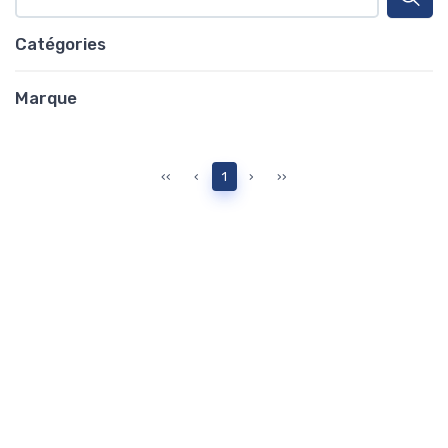
Catégories
Marque
‹‹
‹
1
›
››