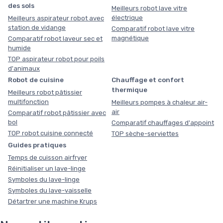
des sols
Meilleurs robot lave vitre
électrique
Meilleurs aspirateur robot avec
station de vidange
Comparatif robot lave vitre
magnétique
Comparatif robot laveur sec et
humide
TOP aspirateur robot pour poils
d'animaux
Robot de cuisine
Chauffage et confort
thermique
Meilleurs robot pâtissier
multifonction
Meilleurs pompes à chaleur air-
air
Comparatif robot pâtissier avec
bol
Comparatif chauffages d'appoint
TOP robot cuisine connecté
TOP sèche-serviettes
Guides pratiques
Temps de cuisson airfryer
Réinitialiser un lave-linge
Symboles du lave-linge
Symboles du lave-vaisselle
Détartrer une machine Krups