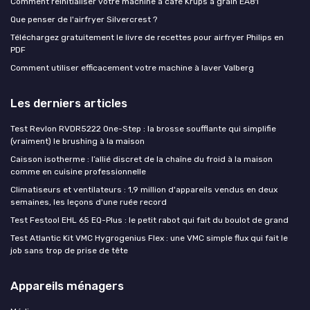
Comment réinitialiser votre machine à café Krups à grain EA81
Que penser de l'airfryer Silvercrest ?
Téléchargez gratuitement le livre de recettes pour airfryer Philips en
PDF
Comment utiliser efficacement votre machine à laver Valberg
Les derniers articles
Test Revlon RVDR5222 One-Step : la brosse soufflante qui simplifie
(vraiment) le brushing à la maison
Caisson isotherme : l’allié discret de la chaîne du froid à la maison
comme en cuisine professionnelle
Climatiseurs et ventilateurs : 1,9 million d'appareils vendus en deux
semaines, les leçons d'une ruée record
Test Festool EHL 65 EQ-Plus : le petit rabot qui fait du boulot de grand
Test Atlantic Kit VMC Hygrogenius Flex : une VMC simple flux qui fait le
job sans trop de prise de tête
Appareils ménagers