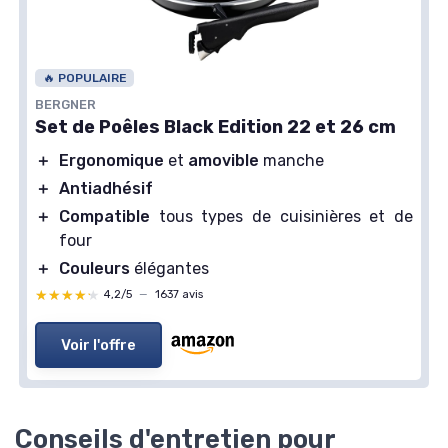
🔥 POPULAIRE
BERGNER
Set de Poêles Black Edition 22 et 26 cm
＋
Ergonomique
et
amovible
manche
＋
Antiadhésif
＋
Compatible
tous types de cuisinières et de
four
＋
Couleurs
élégantes
★★★★★
★★★★★
4,2/5
—
1637 avis
Voir l'offre
Conseils d'entretien pour