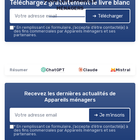
pour les appareils
Téléchargez gratuitement le livre blanc
ménagers
➔ Télécharger
Appareils ménagers — 2026
*
En remplissant ce formulaire, j’accepte d’être contacté(e) à
des fins commerciales par Appareils ménagers et ses
partenaires.
Résumer
ChatGPT
Claude
Mistral
Recevez les dernières actualités de
Appareils ménagers
➔ Je m'inscris
*
En remplissant ce formulaire, j’accepte d’être contacté(e) à
des fins commerciales par Appareils ménagers et ses
partenaires.