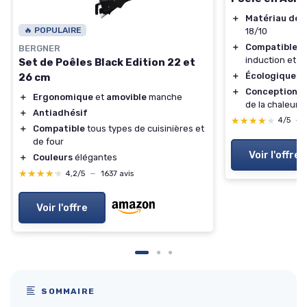
＋
Matériau de q
🔥 POPULAIRE
18/10
＋
Compatible t
BERGNER
induction et f
Set de Poêles Black Edition 22 et
＋
Écologique
: 
26 cm
＋
Conception tr
＋
Ergonomique
et
amovible
manche
de la chaleur
＋
Antiadhésif
★★★★★
★★★★★
4/5
—
＋
Compatible
tous types de cuisinières et
de four
Voir l'offre
＋
Couleurs
élégantes
★★★★★
★★★★★
4,2/5
—
1637 avis
Voir l'offre
SOMMAIRE