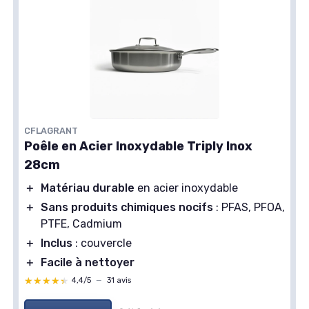
CFLAGRANT
Poêle en Acier Inoxydable Triply Inox
28cm
＋
Matériau durable
en acier inoxydable
＋
Sans produits chimiques nocifs
: PFAS, PFOA,
PTFE, Cadmium
＋
Inclus
: couvercle
＋
Facile à nettoyer
★★★★★
★★★★★
4,4/5
—
31 avis