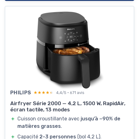
PHILIPS
★★★★★
★★★★★
4,4/5 · 671 avis
Airfryer Série 2000 — 4,2 L, 1500 W, RapidAir,
écran tactile, 13 modes
＋
Cuisson croustillante avec
jusqu’à −90% de
matières grasses
.
＋
Capacité
2–3 personnes
(bol 4,2 L).