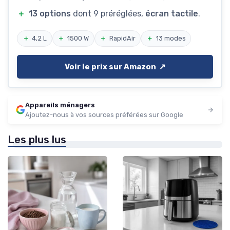
＋
13 options
dont 9 préréglées,
écran tactile
.
＋
4,2 L
＋
1500 W
＋
RapidAir
＋
13 modes
Voir le prix sur Amazon ↗️
Appareils ménagers
Ajoutez-nous à vos sources préférées sur Google
Les plus lus