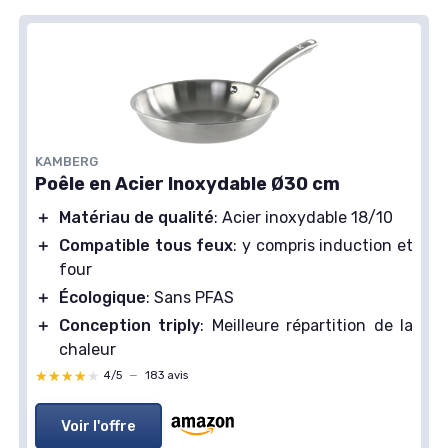
KAMBERG
Poêle en Acier Inoxydable Ø30 cm
＋
Matériau de qualité
: Acier inoxydable 18/10
＋
Compatible tous feux
: y compris induction et
four
＋
Écologique
: Sans PFAS
＋
Conception triply
: Meilleure répartition de la
chaleur
★★★★★
★★★★★
4/5
—
183 avis
Voir l'offre