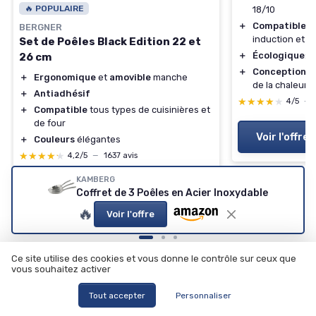
🔥 POPULAIRE
18/10
＋
Compatible t
BERGNER
induction et f
Set de Poêles Black Edition 22 et
＋
Écologique
: 
26 cm
＋
Conception tr
＋
Ergonomique
et
amovible
manche
de la chaleur
＋
Antiadhésif
★★★★★
★★★★★
4/5
—
＋
Compatible
tous types de cuisinières et
de four
Voir l'offre
＋
Couleurs
élégantes
★★★★★
★★★★★
4,2/5
—
1637 avis
KAMBERG
Voir l'offre
Coffret de 3 Poêles en Acier Inoxydable
🔥
Voir l'offre
Ce site utilise des cookies et vous donne le contrôle sur ceux que
vous souhaitez activer
Les articles par date
Tout accepter
Personnaliser