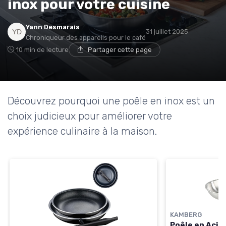
inox pour votre cuisine
* En m'inscrivant, j'accepte de recevoir la newsletter
Yann Desmarais
31 juillet 2025
d'Appareils Ménagers et les offres de ses partenaires.
Chroniqueur des appareils pour le café
10 min de lecture
Partager cette page
Découvrez pourquoi une poêle en inox est un
choix judicieux pour améliorer votre
expérience culinaire à la maison.
KAMBERG
Poêle en Acie