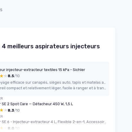
ts
 4 meilleurs aspirateurs injecteurs
ur injecteur-extracteur textiles 15 kPa - Sichler
★★
★★
8.5
/10
Nettoyage efficace sur canapés, sièges auto, tapis et matelas avec un vrai gain visuel
Appareil compact et relativement léger, facile à ranger et à transporter
ER
 SE 2 Spot Care — Détacheur 450 W, 1,5 L
★★
★★
8.3
/10
ER
Kärcher SE 6 - Injecteur-extracteur 4 L, Flexible 2-en-1, Accessoires inclus
★★
★★
8.0
/10