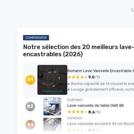
L
COMPARATIF
Notre sélection des 20 meilleurs lave-
encastrables (2026)
★★★★★
★★★★★
9.0
/10
#1
+
+
DURONIC
Lave-vaisselle de table DW5 BK
#2
★★★★★
★★★★★
8.6
/10
SIEMENS
Lave-vaisselle encastré 45 cm Bosc
#3
★★★★★
★★★★★
8.5
/10