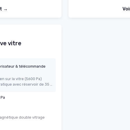
et →
Voi
ve vitre
érisateur & télécommande
n sur la vitre (5600 Pa)
Pulvérisation d’eau automatique pratique avec réservoir de 35 ml
 Pa
magnétique double vitrage