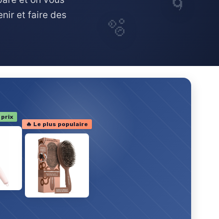
🌀
nir et faire des
🫧
 prix
🔥 Le plus populaire