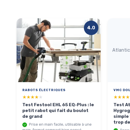
4.0
Atlanti
RABOTS ÉLECTRIQUES
VMC DOU
★★★★★
★★★★★
★★★★
★★★★
Test Festool EHL 65 EQ-Plus : le
Test At
petit rabot qui fait du boulot
Hygrog
de grand
simple 
trop de
Prise en main facile, utilisable à une
main, format compact bien pensé