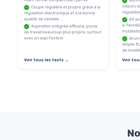
Bonne
odeurs da
Coupe régulière et propre grâce à la
régulatio
régulation électronique et à la bonne
qualité de semelle
Kit a
e-Twist&
Aspiration intégrée efficace, poste
installati
de travail beaucoup plus propre, surtout
avec un aspi Festool
Bruit
simple fl
de modèl
Voir tous les tests →
Voir tou
No