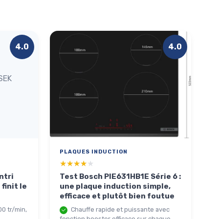
4.0
4.0
SEK
PLAQUES INDUCTION
★★★★★
★★★★★
ntri
Test Bosch PIE631HB1E Série 6 :
finit le
une plaque induction simple,
efficace et plutôt bien foutue
0 tr/min,
Chauffe rapide et puissante avec
fonction booster efficace sur chaque