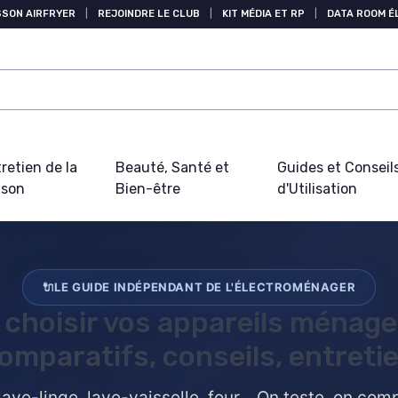
SSON AIRFRYER
|
REJOINDRE LE CLUB
|
KIT MÉDIA ET RP
|
DATA ROOM 
retien de la
Beauté, Santé et
Guides et Conseil
ison
Bien-être
d'Utilisation
🔌
LE GUIDE INDÉPENDANT DE L'ÉLECTROMÉNAGER
 choisir vos
appareils ménage
omparatifs, conseils, entreti
lave-linge, lave-vaisselle, four... On teste, on co