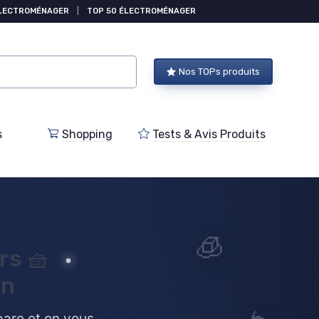
ÉLECTROMÉNAGER
|
TOP 50 ÉLECTROMÉNAGER
Nos TOPs produits
s
Shopping
Tests & Avis Produits
🧊
rs
🧺
en
mpare et on vous