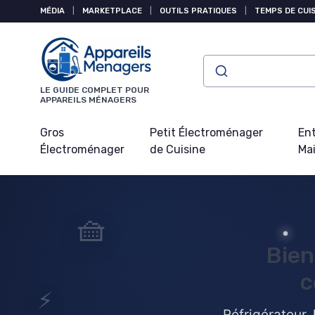
Panneau de gestion des cookies
MÉDIA
|
MARKETPLACE
|
OUTILS PRATIQUES
|
TEMPS DE CUI
LE GUIDE COMPLET POUR
APPAREILS MÉNAGERS
Gros
Petit Électroménager
Ent
Électroménager
de Cuisine
Ma
🧺
Bien
c
⚡
Réfrigérateur, 