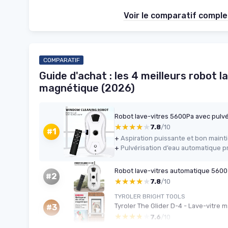
Voir le comparatif compl
COMPARATIF
Guide d'achat : les 4 meilleurs robot la
magnétique (2026)
Robot lave-vitres 5600Pa avec pulv
★★★★★
★★★★★
7.8
/10
#1
+
Aspiration puissante et bon maintie
+
Robot lave-vitres automatique 5600
#2
★★★★★
★★★★★
7.8
/10
TYROLER BRIGHT TOOLS
Tyroler The Glider D-4 - Lave-vitre 
#3
★★★★★
★★★★★
7.6
/10