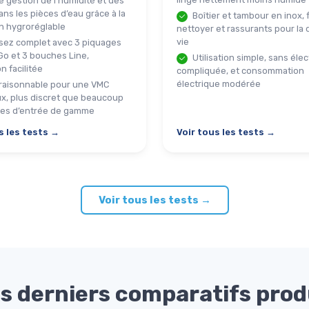
 gestion de l’humidité et des
ns les pièces d’eau grâce à la
Boîtier et tambour en inox, f
n hygroréglable
nettoyer et rassurants pour la
vie
ssez complet avec 3 piquages
Go et 3 bouches Line,
Utilisation simple, sans éle
on facilitée
compliquée, et consommation
électrique modérée
 raisonnable pour une VMC
ux, plus discret que beaucoup
es d’entrée de gamme
s les tests →
Voir tous les tests →
Voir tous les tests →
s derniers comparatifs prod