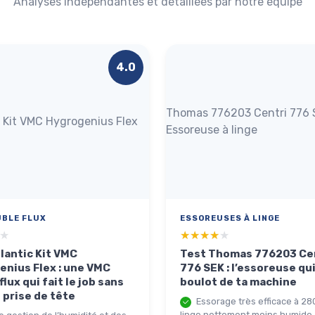
Analyses indépendantes et détaillées par notre équipe
4.0
Thomas 776203 Centri 776 
c Kit VMC Hygrogenius Flex
Essoreuse à linge
BLE FLUX
ESSOREUSES À LINGE
★
★
★★★★★
★★★★★
lantic Kit VMC
Test Thomas 776203 Ce
enius Flex : une VMC
776 SEK : l’essoreuse qui 
flux qui fait le job sans
boulot de ta machine
 prise de tête
Essorage très efficace à 280
linge nettement moins humide