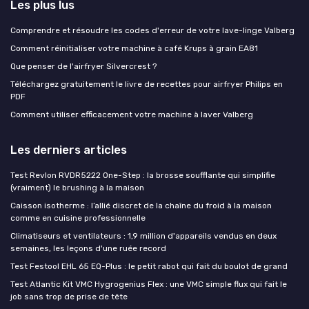
Les plus lus
Comprendre et résoudre les codes d'erreur de votre lave-linge Valberg
Comment réinitialiser votre machine à café Krups à grain EA81
Que penser de l'airfryer Silvercrest ?
Téléchargez gratuitement le livre de recettes pour airfryer Philips en
PDF
Comment utiliser efficacement votre machine à laver Valberg
Les derniers articles
Test Revlon RVDR5222 One-Step : la brosse soufflante qui simplifie
(vraiment) le brushing à la maison
Caisson isotherme : l’allié discret de la chaîne du froid à la maison
comme en cuisine professionnelle
Climatiseurs et ventilateurs : 1,9 million d'appareils vendus en deux
semaines, les leçons d'une ruée record
Test Festool EHL 65 EQ-Plus : le petit rabot qui fait du boulot de grand
Test Atlantic Kit VMC Hygrogenius Flex : une VMC simple flux qui fait le
job sans trop de prise de tête