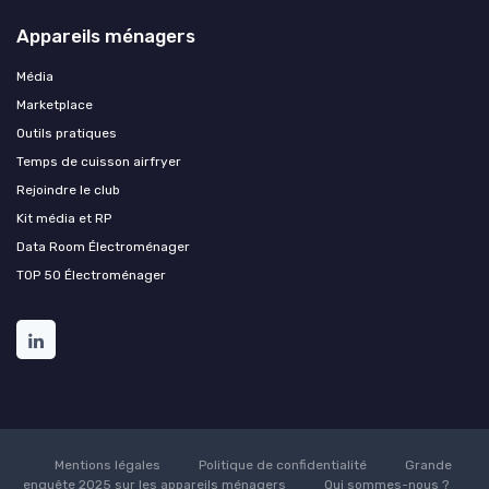
Appareils ménagers
Média
Marketplace
Outils pratiques
Temps de cuisson airfryer
Rejoindre le club
Kit média et RP
Data Room Électroménager
TOP 50 Électroménager
Mentions légales
Politique de confidentialité
Grande
enquête 2025 sur les appareils ménagers
Qui sommes-nous ?