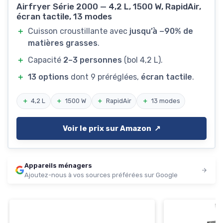
Airfryer Série 2000 — 4,2 L, 1500 W, RapidAir,
écran tactile, 13 modes
＋
Cuisson croustillante avec
jusqu’à −90% de
matières grasses
.
＋
Capacité
2–3 personnes
(bol 4,2 L).
＋
13 options
dont 9 préréglées,
écran tactile
.
＋
4,2 L
＋
1500 W
＋
RapidAir
＋
13 modes
Voir le prix sur Amazon ↗️
Appareils ménagers
Ajoutez-nous à vos sources préférées sur Google