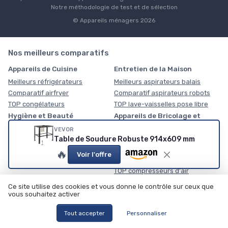
Notre méthodologie de test et de sélection
© Appareils ménagers 2026
Nos meilleurs comparatifs
Appareils de Cuisine
Entretien de la Maison
Meilleurs réfrigérateurs
Meilleurs aspirateurs balais
Comparatif airfryer
Comparatif aspirateurs robots
TOP congélateurs
TOP lave-vaisselles pose libre
Hygiène et Beauté
Appareils de Bricolage et
Jardinage
Meilleurs sèche-cheveux
VEVOR
Table de Soudure Robuste 914x609 mm
Meilleurs perceuses
Comparatif rasoirs électriques
Comparatif nettoyeurs haute
TOP tondeuses cheveux
🔥
Voir l'offre
pression
TOP compresseurs d'air
Robot de jardin
Robot piscine
Ce site utilise des cookies et vous donne le contrôle sur ceux que
vous souhaitez activer
Meilleurs robots tondeuse sans fil
Meilleurs robot piscine à batterie
lithium
Comparatif robot nettoyeur de
Tout accepter
Personnaliser
façades
Comparatif robot piscine
autonome
TOP robot tondeuse pour petit