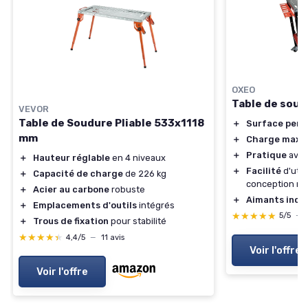
OXEO
Table de soud
VEVOR
Table de Soudure Pliable 533x1118
＋
Surface perf
mm
＋
Charge maxi
＋
Pratique
avec
＋
Hauteur réglable
en 4 niveaux
＋
Facilité
d'util
＋
Capacité de charge
de 226 kg
conception ro
＋
Acier au carbone
robuste
＋
Aimants incl
＋
Emplacements d'outils
intégrés
★★★★★
★★★★★
5/5
—
＋
Trous de fixation
pour stabilité
★★★★★
★★★★★
4,4/5
—
11 avis
Voir l'offre
Voir l'offre