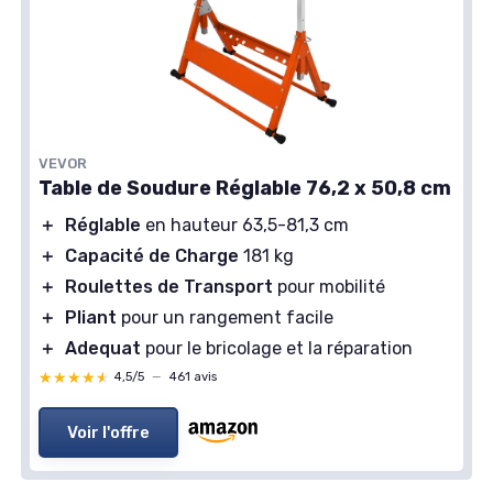
VEVOR
Table de Soudure Réglable 76,2 x 50,8 cm
＋
Réglable
en hauteur 63,5-81,3 cm
＋
Capacité de Charge
181 kg
＋
Roulettes de Transport
pour mobilité
＋
Pliant
pour un rangement facile
＋
Adequat
pour le bricolage et la réparation
★★★★★
★★★★★
4,5/5
—
461 avis
Voir l'offre