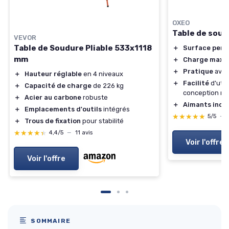
OXEO
Table de soud
VEVOR
Table de Soudure Pliable 533x1118
＋
Surface perf
mm
＋
Charge maxi
＋
Pratique
avec
＋
Hauteur réglable
en 4 niveaux
＋
Facilité
d'util
＋
Capacité de charge
de 226 kg
conception ro
＋
Acier au carbone
robuste
＋
Aimants incl
＋
Emplacements d'outils
intégrés
★★★★★
★★★★★
5/5
—
＋
Trous de fixation
pour stabilité
★★★★★
★★★★★
4,4/5
—
11 avis
Voir l'offre
Voir l'offre
SOMMAIRE