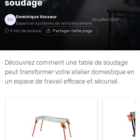
soudage
* En m'inscrivant, j'accepte de recevoir la newsletter
Dominique Vasseur
20 juillet 2025
d'Appareils Ménagers et les offres de ses partenaires.
Expert en systèmes de refroidissement
9 min de lecture
Partager cette page
Découvrez comment une table de soudage
peut transformer votre atelier domestique en
un espace de travail efficace et sécurisé.