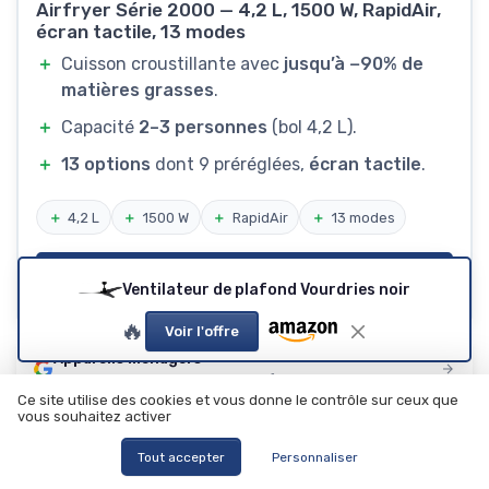
Airfryer Série 2000 — 4,2 L, 1500 W, RapidAir,
écran tactile, 13 modes
＋
Cuisson croustillante avec
jusqu’à −90% de
matières grasses
.
＋
Capacité
2–3 personnes
(bol 4,2 L).
＋
13 options
dont 9 préréglées,
écran tactile
.
＋
4,2 L
＋
1500 W
＋
RapidAir
＋
13 modes
Voir le prix sur Amazon ↗️
Ventilateur de plafond Vourdries noir
🔥
Voir l'offre
Appareils ménagers
Ajoutez-nous à vos sources préférées sur Google
Ce site utilise des cookies et vous donne le contrôle sur ceux que
vous souhaitez activer
Tout accepter
Personnaliser