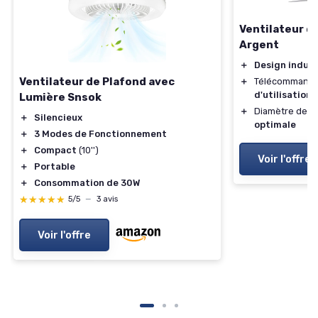
Ventilateur d
Argent
＋
Design indust
Ventilateur de Plafond avec
＋
Télécommande
d'utilisation
Lumière Snsok
＋
Diamètre de 1
＋
Silencieux
optimale
＋
3 Modes de Fonctionnement
＋
Compact
(10'')
Voir l'offre
＋
Portable
＋
Consommation de 30W
★★★★★
★★★★★
5/5
—
3 avis
Voir l'offre