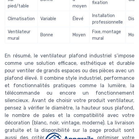
fixation
pied/table
moyen
Installation
Climatisation
Variable
Élevé
Discr
professionnelle
Ventilateur
Fixe, montage
Bonne
Moyen
Mode
mural
mural
En résumé, le ventilateur plafond industriel s’impose
comme une solution efficace, esthétique et durable
pour ventiler de grands espaces ou des pièces avec un
plafond élevé. Il combine style industriel, performance
et fonctionnalités pratiques comme la lumière, la
télécommande ou encore un fonctionnement
silencieux. Avant de choisir votre produit ventilateur,
pensez à vérifier le diamètre, la hauteur sous plafond,
le nombre de pales et la compatibilité avec votre
décoration (blanc, noir, vintage, moderne). La livraison
gratuite et la disponibilité sur la page produit sont
aussi des critères à surveiller pour optimiser votre