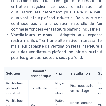
consomme beaucoup d’énergie et nécessite un
entretien régulier. Le coût d’installation et
d’utilisation est nettement plus élevé que celui
d’un ventilateur plafond industriel. De plus, elle ne
contribue pas à la circulation naturelle de l’air
comme le font les ventilateurs plafond industriels.
Ventilateurs muraux
: Adaptés aux espaces
restreints, ils offrent une alternative intéressante,
mais leur capacité de ventilation reste inférieure à
celle des ventilateurs plafond industriels, surtout
pour les grandes hauteurs sous plafond.
Efficacité
Solution
Prix
Installation
Styl
énergétique
Ventilateur
Moyen
Indus
Fixe, nécessite
plafond
Excellente
à
mode
un montage
industriel
élevé
vint
Ventilateur
Faible
Mobile, aucune
sur
Bonne
à
Class