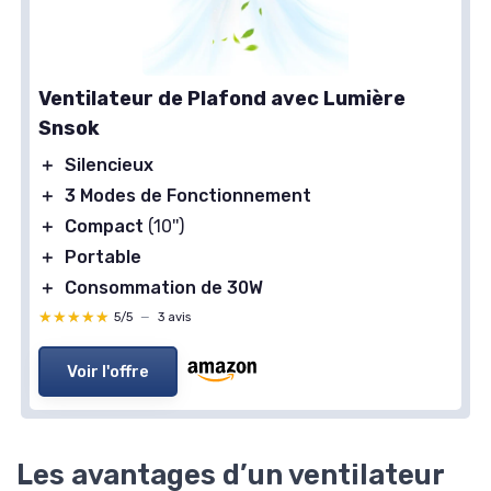
Ventilateur de Plafond avec Lumière
Snsok
＋
Silencieux
＋
3 Modes de Fonctionnement
＋
Compact
(10'')
＋
Portable
＋
Consommation de 30W
★★★★★
★★★★★
5/5
—
3 avis
Voir l'offre
Les avantages d’un ventilateur