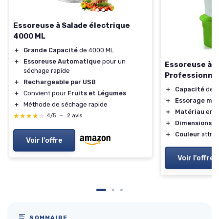
Essoreuse à Salade électrique
4000 ML
＋
Grande Capacité
de 4000 ML
＋
Essoreuse Automatique
pour un
Essoreuse à S
séchage rapide
Professionnel
＋
Rechargeable par USB
＋
Capacité
de 2
＋
Convient pour
Fruits et Légumes
＋
Essorage man
＋
Méthode de séchage rapide
＋
Matériau
en p
★★★★★
★★★★★
4/5
—
2 avis
＋
Dimensions
pr
＋
Couleur
attray
Voir l'offre
Voir l'offre
SOMMAIRE