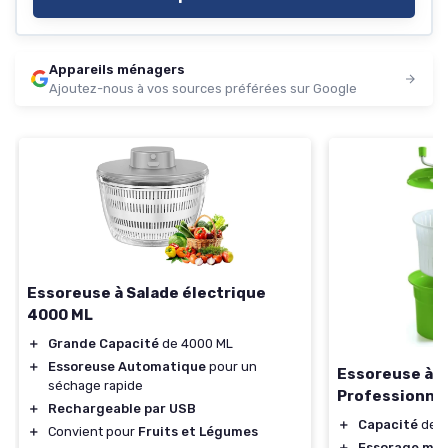
Appareils ménagers
Ajoutez-nous à vos sources préférées sur Google
Essoreuse à Salade électrique
4000 ML
＋
Grande Capacité
de 4000 ML
＋
Essoreuse Automatique
pour un
Essoreuse à S
séchage rapide
Professionnel
＋
Rechargeable par USB
＋
Capacité
de 2
＋
Convient pour
Fruits et Légumes
＋
Essorage man