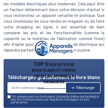
les modèles électriques plus modernes. Cela peut être
un facteur déterminant dans votre décision d'achat si
vous recherchez un appareil versatile et pratique. Que
vous choisissiez de vous rendre en magasin ou de faire
votre shopping en ligne, il est essentiel de bien
comparer les prix et les fonctionnalités (comme la
capacité ou le matériau de fabrication comme l'inox)
afin d'opter pour une essoreuse à salade électrique qui
répondra parfaitement à vos besoins en cuisine.
TOP 5 des sites de
bons plans et promo
pour les appareils
Téléchargez gratuitement le livre blanc
ménagers
➔ Télécharger
Appareils ménagers — 2026
*
En remplissant ce formulaire, j’accepte d’être contacté(e) à
des fins commerciales par Appareils ménagers et ses
partenaires.