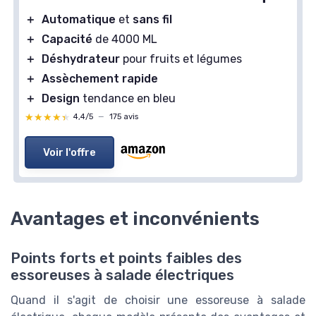
＋
Automatique
et
sans fil
＋
Capacité
de 4000 ML
＋
Déshydrateur
pour fruits et légumes
＋
Assèchement rapide
＋
Design
tendance en bleu
★★★★★
★★★★★
4,4/5
—
175 avis
Voir l'offre
Avantages et inconvénients
Points forts et points faibles des
essoreuses à salade électriques
Quand il s'agit de choisir une essoreuse à salade