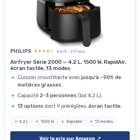
PHILIPS
★★★★★
★★★★★
4,4/5 · 671 avis
Airfryer Série 2000 — 4,2 L, 1500 W, RapidAir,
écran tactile, 13 modes
＋
Cuisson croustillante avec
jusqu’à −90% de
matières grasses
.
＋
Capacité
2–3 personnes
(bol 4,2 L).
＋
13 options
dont 9 préréglées,
écran tactile
.
＋
4,2 L
＋
1500 W
＋
RapidAir
＋
13 modes
Voir le prix sur Amazon ↗️