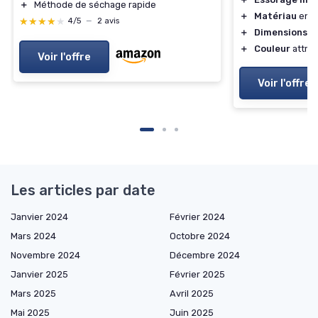
＋
Méthode de séchage rapide
＋
Matériau
en p
★★★★★
★★★★★
4/5
—
2 avis
＋
Dimensions
pr
＋
Couleur
attray
Voir l'offre
Voir l'offre
Les articles par date
Janvier 2024
Février 2024
Mars 2024
Octobre 2024
Novembre 2024
Décembre 2024
Janvier 2025
Février 2025
Mars 2025
Avril 2025
Mai 2025
Juin 2025