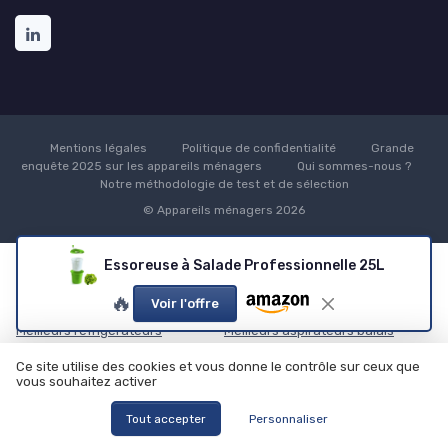
Mentions légales
Politique de confidentialité
Grande
enquête 2025 sur les appareils ménagers
Qui sommes-nous ?
Notre méthodologie de test et de sélection
© Appareils ménagers 2026
Essoreuse à Salade Professionnelle 25L
Nos meilleurs comparatifs
🔥
Voir l'offre
Appareils de Cuisine
Entretien de la Maison
Meilleurs réfrigérateurs
Meilleurs aspirateurs balais
Comparatif airfryer
Comparatif aspirateurs robots
Ce site utilise des cookies et vous donne le contrôle sur ceux que
TOP congélateurs
TOP lave-vaisselles pose libre
vous souhaitez activer
Hygiène et Beauté
Appareils de Bricolage et
Jardinage
Tout accepter
Personnaliser
Meilleurs sèche-cheveux
Meilleurs perceuses
Comparatif rasoirs électriques