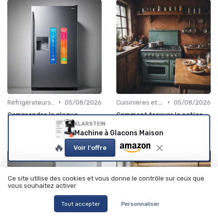
•
•
Réfrigérateurs et Congélateurs
05/08/2026
Cuisinières et Fours
05/08/2026
Comprendre la plaque
Comment trouver la notice
signalétique de votre
pour un ancien modèle de
KLARSTEIN
réfrigérateur
four Ariston
Machine à Glacons Maison
🔥
Voir l'offre
Ce site utilise des cookies et vous donne le contrôle sur ceux que
vous souhaitez activer
Tout accepter
Personnaliser