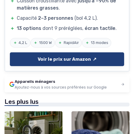
＋
Cuisson croustillante avec
jusqu’à −90% de
matières grasses
.
＋
Capacité
2–3 personnes
(bol 4,2 L).
＋
13 options
dont 9 préréglées,
écran tactile
.
＋
4,2 L
＋
1500 W
＋
RapidAir
＋
13 modes
Voir le prix sur Amazon ↗️
Appareils ménagers
Ajoutez-nous à vos sources préférées sur Google
Les plus lus