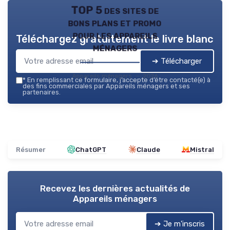
TOP 5 des sites de
bons plans et promo
pour les appareils
Téléchargez gratuitement le livre blanc
ménagers
➔ Télécharger
Appareils ménagers — 2026
*
En remplissant ce formulaire, j’accepte d’être contacté(e) à
des fins commerciales par Appareils ménagers et ses
partenaires.
Résumer
ChatGPT
Claude
Mistral
Recevez les dernières actualités de
Appareils ménagers
➔ Je m'inscris