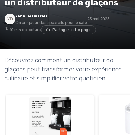
un distributeur de glaçons
* En m'inscrivant, j'accepte de recevoir la newsletter
Yann Desmarais
25 mai 2025
d'Appareils Ménagers et les offres de ses partenaires.
Chroniqueur des appareils pour le café
10 min de lecture
Partager cette page
Découvrez comment un distributeur de
glaçons peut transformer votre expérience
culinaire et simplifier votre quotidien.