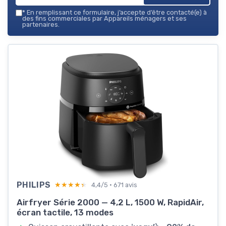
*
En remplissant ce formulaire, j’accepte d’être contacté(e) à
des fins commerciales par Appareils ménagers et ses
partenaires.
PHILIPS
★★★★★
★★★★★
4,4/5 · 671 avis
Airfryer Série 2000 — 4,2 L, 1500 W, RapidAir,
écran tactile, 13 modes