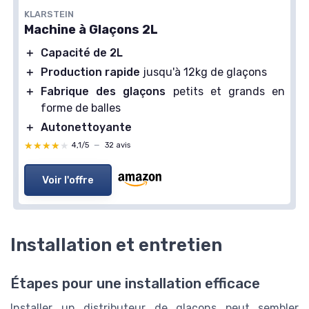
KLARSTEIN
Machine à Glaçons 2L
＋
Capacité de 2L
＋
Production rapide
jusqu'à 12kg de glaçons
＋
Fabrique des glaçons
petits et grands en
forme de balles
＋
Autonettoyante
★★★★★
★★★★★
4,1/5
—
32 avis
Voir l'offre
Installation et entretien
Étapes pour une installation efficace
Installer un distributeur de glaçons peut sembler