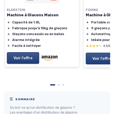
KLARSTEIN
FOOING
Machine à Glacons Maison
Machine à Gla
＋
Capacité de 1.8L
＋
Portable
avec
＋
Fabrique jusqu'à 15kg de glaçons
＋
9 glaçons
prê
＋
Glaçons concassés ou en balles
＋
Autonettoya
＋
Alarme intégrée
＋
Idéale pour l
＋
Facile à nettoyer
★★★★★
★★★★★
4,3/5
Voir l'offre
Voir l'offre
SOMMAIRE
Qu'est-ce qu'un distributeur de glaçons ?
Les avantages d'un distributeur de glaçons