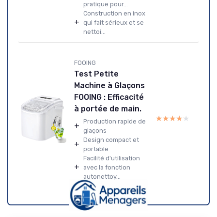
pratique pour...
Construction en inox
+
qui fait sérieux et se
nettoi...
FOOING
Test Petite
Machine à Glaçons
FOOING : Efficacité
à portée de main.
★★★★★
★★★★★
Production rapide de
+
glaçons
Design compact et
+
portable
Facilité d'utilisation
+
avec la fonction
autonettoy...