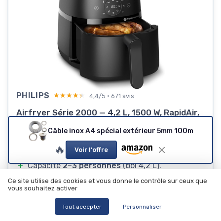
PHILIPS
★★★★★
★★★★★
4,4/5 · 671 avis
Airfryer Série 2000 — 4,2 L, 1500 W, RapidAir,
écran tactile, 13 modes
Câble inox A4 spécial extérieur 5mm 100m
＋
Cuisson croustillante avec
jusqu’à −90% de
🔥
matières grasses
.
Voir l'offre
＋
Capacité
2–3 personnes
(bol 4,2 L).
Ce site utilise des cookies et vous donne le contrôle sur ceux que
＋
13 options
dont 9 préréglées,
écran tactile
.
vous souhaitez activer
＋
4,2 L
＋
1500 W
＋
RapidAir
＋
13 modes
Tout accepter
Personnaliser