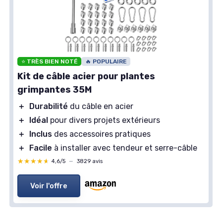
⭐ TRÈS BIEN NOTÉ
🔥 POPULAIRE
Kit de câble acier pour plantes
grimpantes 35M
＋
Durabilité
du câble en acier
＋
Idéal
pour divers projets extérieurs
＋
Inclus
des accessoires pratiques
＋
Facile
à installer avec tendeur et serre-câble
★★★★★
★★★★★
4,6/5
—
3829 avis
Voir l'offre