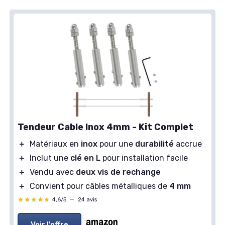
Tendeur Cable Inox 4mm - Kit Complet
＋
Matériaux en
inox
pour une
durabilité
accrue
＋
Inclut une
clé en L
pour installation facile
＋
Vendu avec
deux vis de rechange
＋
Convient pour câbles métalliques de
4 mm
★★★★★
★★★★★
4,6/5
—
24 avis
Voir l'offre