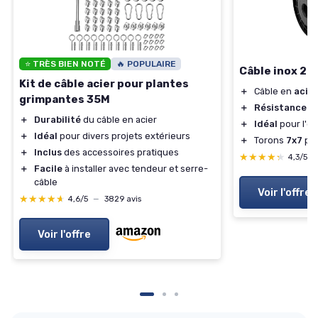
⭐ TRÈS BIEN NOTÉ
🔥 POPULAIRE
Câble inox 2 
Kit de câble acier pour plantes
＋
Câble en
acier
grimpantes 35M
＋
Résistance
de
＋
Durabilité
du câble en acier
＋
Idéal
pour l'ex
＋
Idéal
pour divers projets extérieurs
＋
Torons
7x7
pou
＋
Inclus
des accessoires pratiques
★★★★★
★★★★★
4,3/5
＋
Facile
à installer avec tendeur et serre-
câble
Voir l'offre
★★★★★
★★★★★
4,6/5
—
3829 avis
Voir l'offre