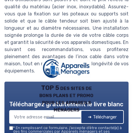
qualité du matériau (acier inox, inoxydable). Assurez-
vous que la fixation sur les poteaux ou supports soit
solide et que le câble tendeur soit bien ajusté à la
longueur et au diamètre nécessaires. Une installation
soignée prolonge la durée de vie de votre câble corps
et garantit la sécurité de vos appareils domestiques. En
suivant ces recommandations, vous profiterez
pleinement des avantages de l’inox cable dans votre
maison, tout en maîtrisant le prix et la longévité de vos
équipements.
TOP 5 des sites de
bons plans et promo
pour les appareils
Téléchargez gratuitement le livre blanc
ménagers
➔ Télécharger
Appareils ménagers — 2026
*
En remplissant ce formulaire, j’accepte d’être contacté(e) à
des fins commerciales par Appareils ménagers et ses