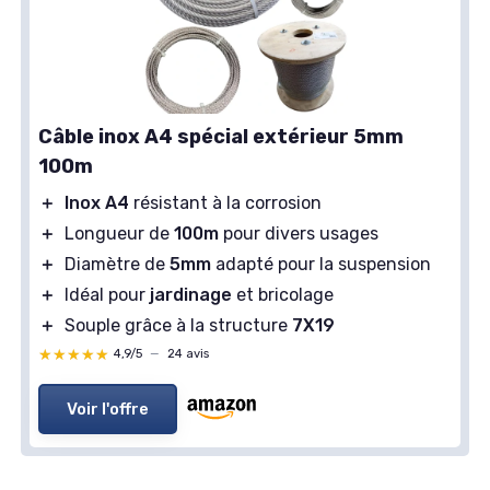
Câble inox A4 spécial extérieur 5mm
100m
＋
Inox A4
résistant à la corrosion
＋
Longueur de
100m
pour divers usages
＋
Diamètre de
5mm
adapté pour la suspension
＋
Idéal pour
jardinage
et bricolage
＋
Souple grâce à la structure
7X19
★★★★★
★★★★★
4,9/5
—
24 avis
Voir l'offre