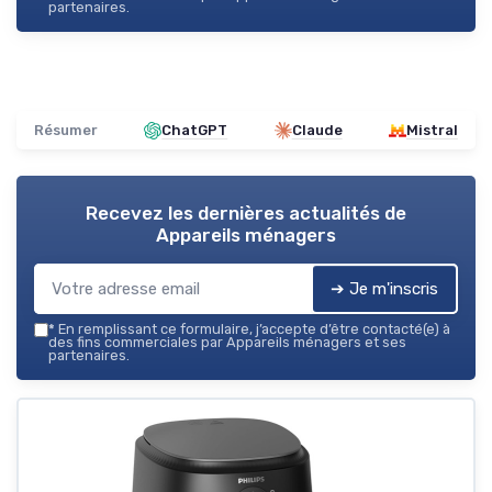
partenaires.
Résumer
ChatGPT
Claude
Mistral
Recevez les dernières actualités de
Appareils ménagers
➔ Je m'inscris
*
En remplissant ce formulaire, j’accepte d’être contacté(e) à
des fins commerciales par Appareils ménagers et ses
partenaires.