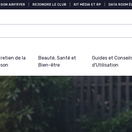
SSON AIRFRYER
|
REJOINDRE LE CLUB
|
KIT MÉDIA ET RP
|
DATA ROOM 
retien de la
Beauté, Santé et
Guides et Conseil
ison
Bien-être
d'Utilisation