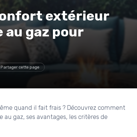
onfort extérieur
 au gaz pour
Partager cette page
 même quand il fait frais ? Découvrez comment
se au gaz, ses avantages, les critères de