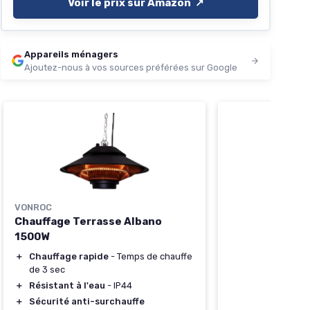
Voir le prix sur Amazon ↗️
Appareils ménagers
Ajoutez-nous à vos sources préférées sur Google
VONROC
Chauffage Terrasse Albano
1500W
＋
Chauffage rapide
- Temps de chauffe
de 3 sec
＋
Résistant à l'eau
- IP44
＋
Sécurité anti-surchauffe