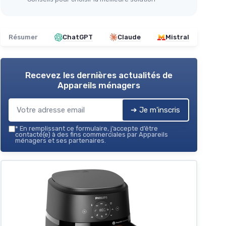
＋
Chauffage efficace
pour terrasse
＋
Idéal pour bars et restaurants
＋
Design blanc élégante
Résumer
ChatGPT
Claude
Mistral
＋
Facilité d'utilisation
via gaz butane
Voir l'offre
Recevez les dernières actualités de
Appareils ménagers
➔ Je m'inscris
*
En remplissant ce formulaire, j’accepte d’être
contacté(e) à des fins commerciales par Appareils
ménagers et ses partenaires.