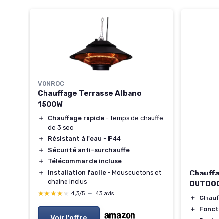
VONROC
Chauffage Terrasse Albano
1500W
＋
Chauffage rapide
- Temps de chauffe
de 3 sec
＋
Résistant à l'eau
- IP44
＋
Sécurité anti-surchauffe
＋
Télécommande incluse
Chauffa
＋
Installation facile
- Mousquetons et
chaîne inclus
OUTDOO
★★★★★
★★★★★
4,3/5
—
43 avis
＋
Chauf
＋
Fonct
ne
Voir l'offre