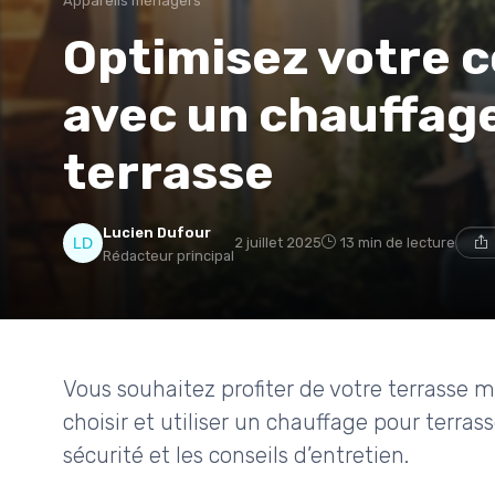
Appareils ménagers
Optimisez votre c
avec un chauffage
terrasse
Lucien Dufour
2 juillet 2025
13 min de lecture
Rédacteur principal
Vous souhaitez profiter de votre terrasse
choisir et utiliser un chauffage pour terras
sécurité et les conseils d’entretien.