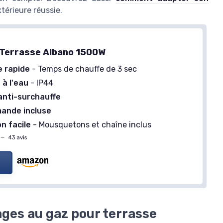
térieure réussie.
Terrasse Albano 1500W
Poêle extérieure au gaz butane
 rapide
- Temps de chauffe de 3 sec
＋
Chauffage efficace
pour terrasse
 à l'eau
- IP44
＋
Idéal pour bars et restaurants
anti-surchauffe
＋
Design blanc élégante
＋
Facilité d'utilisation
via gaz butane
ande incluse
on facile
- Mousquetons et chaîne inclus
Voir l'offre
—
43 avis
ages au gaz pour terrasse