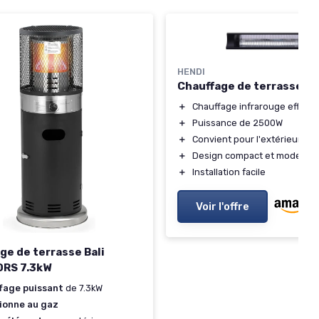
HENDI
Chauffage de terrasse Bo
＋
Chauffage infrarouge efficac
＋
Puissance de 2500W
＋
Convient pour l'extérieur
＋
Design compact et moderne
＋
Installation facile
Voir l'offre
ge de terrasse Bali
RS 7.3kW
fage puissant
de 7.3kW
ionne au gaz