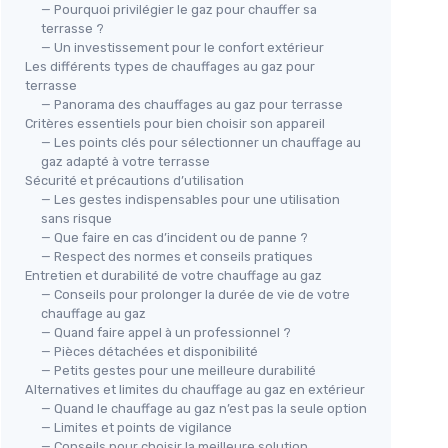
— Pourquoi privilégier le gaz pour chauffer sa
terrasse ?
— Un investissement pour le confort extérieur
Les différents types de chauffages au gaz pour
terrasse
— Panorama des chauffages au gaz pour terrasse
la
Critères essentiels pour bien choisir son appareil
— Les points clés pour sélectionner un chauffage au
e
gaz adapté à votre terrasse
VON
Sécurité et précautions d’utilisation
Cha
— Les gestes indispensables pour une utilisation
15
sans risque
— Que faire en cas d’incident ou de panne ?
＋
— Respect des normes et conseils pratiques
Entretien et durabilité de votre chauffage au gaz
＋
— Conseils pour prolonger la durée de vie de votre
＋
chauffage au gaz
＋
— Quand faire appel à un professionnel ?
— Pièces détachées et disponibilité
＋
— Petits gestes pour une meilleure durabilité
Alternatives et limites du chauffage au gaz en extérieur
★★
★★
— Quand le chauffage au gaz n’est pas la seule option
— Limites et points de vigilance
Poêle extérieure au gaz butane
— Conseils pour choisir la meilleure solution