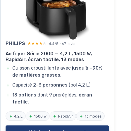
PHILIPS
★★★★★
★★★★★
4,4/5 · 671 avis
Airfryer Série 2000 — 4,2 L, 1500 W,
RapidAir, écran tactile, 13 modes
＋
Cuisson croustillante avec
jusqu’à −90%
de matières grasses
.
＋
Capacité
2–3 personnes
(bol 4,2 L).
＋
13 options
dont 9 préréglées,
écran
tactile
.
＋
4,2 L
＋
1500 W
＋
RapidAir
＋
13 modes