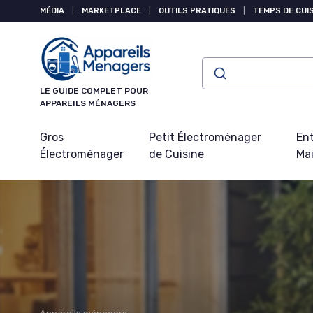
Panneau de gestion des cookies
MÉDIA
|
MARKETPLACE
|
OUTILS PRATIQUES
|
TEMPS DE CUI
LE GUIDE COMPLET POUR
APPAREILS MÉNAGERS
Gros
Petit Électroménager
Ent
Électroménager
de Cuisine
Ma