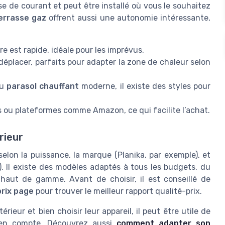
se de courant et peut être installé où vous le souhaitez
errasse gaz
offrent aussi une autonomie intéressante,
e est rapide, idéale pour les imprévus.
 déplacer, parfaits pour adapter la zone de chaleur selon
au
parasol chauffant
moderne, il existe des styles pour
és ou plateformes comme Amazon, ce qui facilite l’achat.
sse Bola
rieur
 efficace
elon la puissance, la marque (Planika, par exemple), et
ieur
). Il existe des modèles adaptés à tous les budgets, du
moderne
haut de gamme. Avant de choisir, il est conseillé de
prix page
pour trouver le meilleur rapport qualité-prix.
ieur et bien choisir leur appareil, il peut être utile de
e en compte. Découvrez aussi
comment adapter son