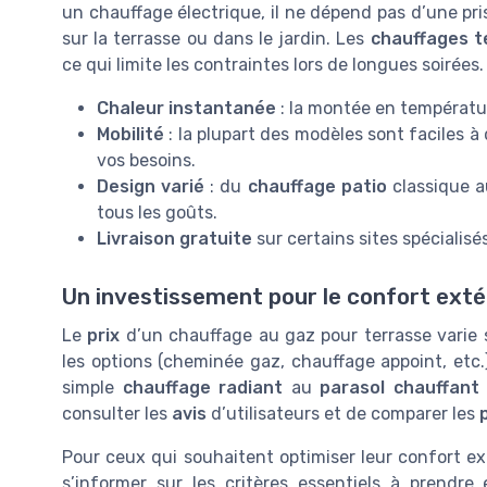
un chauffage électrique, il ne dépend pas d’une pri
sur la terrasse ou dans le jardin. Les
chauffages t
ce qui limite les contraintes lors de longues soirées.
Chaleur instantanée
: la montée en températur
Mobilité
: la plupart des modèles sont faciles à
vos besoins.
Design varié
: du
chauffage patio
classique 
tous les goûts.
Livraison gratuite
sur certains sites spécialis
HENDI
Chauffage de terra
Un investissement pour le confort exté
＋
Chauffage infrarouge
＋
Puissance de 2500W
Le
prix
d’un chauffage au gaz pour terrasse varie s
＋
Convient pour l'extér
les options (cheminée gaz, chauffage appoint, etc.
＋
Design compact et 
simple
chauffage radiant
au
parasol chauffant
＋
Installation facile
consulter les
avis
d’utilisateurs et de comparer les
Voir l'offre
Pour ceux qui souhaitent optimiser leur confort extér
s’informer sur les critères essentiels à prendr