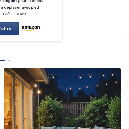
n élégant
pour extérieur
 à déplacer
avec pied
★
★
4,6/5
—
6 avis
l'offre