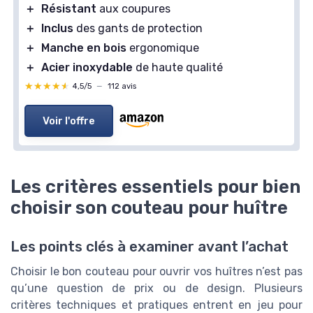
＋
Résistant
aux coupures
＋
Inclus
des gants de protection
＋
Manche en bois
ergonomique
＋
Acier inoxydable
de haute qualité
★★★★★
★★★★★
4,5/5
—
112 avis
Voir l'offre
Les critères essentiels pour bien
choisir son couteau pour huître
Les points clés à examiner avant l’achat
Choisir le bon couteau pour ouvrir vos huîtres n’est pas
qu’une question de prix ou de design. Plusieurs
critères techniques et pratiques entrent en jeu pour