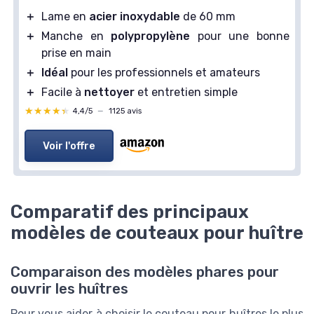
＋
Lame en
acier inoxydable
de 60 mm
＋
Manche en
polypropylène
pour une bonne
prise en main
＋
Idéal
pour les professionnels et amateurs
＋
Facile à
nettoyer
et entretien simple
★★★★★
★★★★★
4,4/5
—
1125 avis
Voir l'offre
Comparatif des principaux
modèles de couteaux pour huître
Comparaison des modèles phares pour
ouvrir les huîtres
Pour vous aider à choisir le couteau pour huîtres le plus