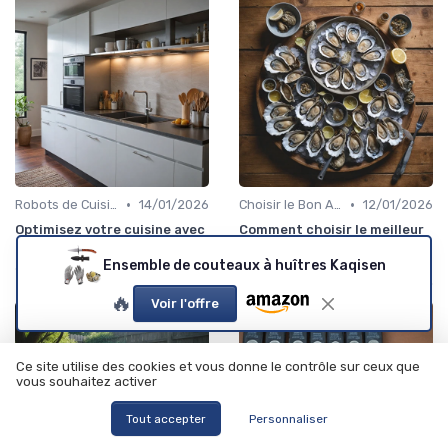
•
•
Robots de Cuisine
14/01/2026
Choisir le Bon Appareil
12/01/2026
Optimisez votre cuisine avec
Comment choisir le meilleur
un câble inox de qualité
couteau pour ouvrir vos
huîtres
Ensemble de couteaux à huîtres Kaqisen
🔥
Voir l'offre
Ce site utilise des cookies et vous donne le contrôle sur ceux que
vous souhaitez activer
Tout accepter
Personnaliser