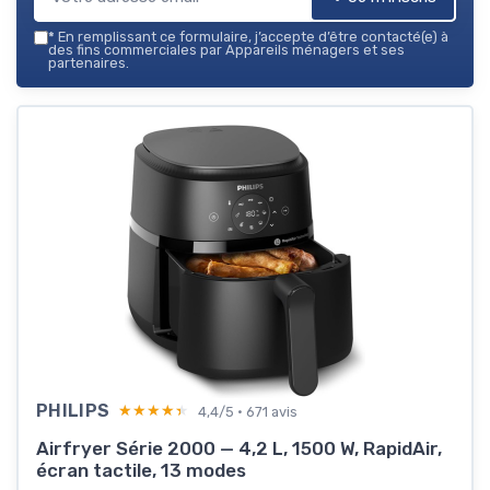
*
En remplissant ce formulaire, j’accepte d’être contacté(e) à
des fins commerciales par Appareils ménagers et ses
partenaires.
PHILIPS
★★★★★
★★★★★
4,4/5 · 671 avis
Airfryer Série 2000 — 4,2 L, 1500 W, RapidAir,
écran tactile, 13 modes