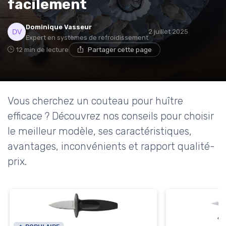
facilement
* En m'inscrivant, j'accepte de recevoir la newsletter
Dominique Vasseur
2 juillet 2025
d'Appareils Ménagers et les offres de ses partenaires.
Expert en systèmes de refroidissement
12 min de lecture
Partager cette page
Vous cherchez un couteau pour huître
efficace ? Découvrez nos conseils pour choisir
le meilleur modèle, ses caractéristiques,
avantages, inconvénients et rapport qualité-
prix.