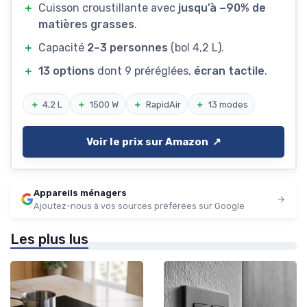
＋
Cuisson croustillante avec
jusqu’à −90% de
matières grasses
.
＋
Capacité
2–3 personnes
(bol 4,2 L).
＋
13 options
dont 9 préréglées,
écran tactile
.
＋
4,2 L
＋
1500 W
＋
RapidAir
＋
13 modes
Voir le prix sur Amazon ↗️
Appareils ménagers
Ajoutez-nous à vos sources préférées sur Google
Les plus lus