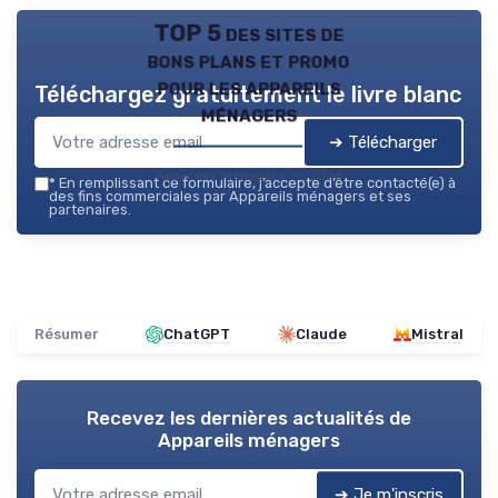
TOP 5 des sites de
bons plans et promo
pour les appareils
Téléchargez gratuitement le livre blanc
ménagers
➔ Télécharger
Appareils ménagers — 2026
*
En remplissant ce formulaire, j’accepte d’être contacté(e) à
des fins commerciales par Appareils ménagers et ses
partenaires.
Résumer
ChatGPT
Claude
Mistral
Recevez les dernières actualités de
Appareils ménagers
➔ Je m'inscris