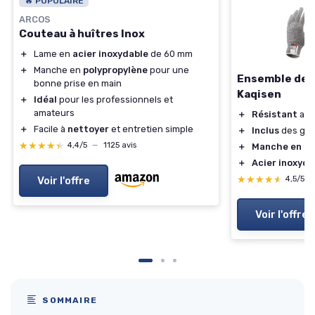
🔥 POPULAIRE
ARCOS
Couteau à huîtres Inox
＋
Lame en
acier inoxydable
de 60 mm
＋
Manche en
polypropylène
pour une
Ensemble de c
bonne prise en main
Kaqisen
＋
Idéal
pour les professionnels et
amateurs
＋
Résistant
aux
＋
Facile à
nettoyer
et entretien simple
＋
Inclus
des gan
★★★★★
★★★★★
4,4/5
—
1125 avis
＋
Manche en bo
＋
Acier inoxyda
★★★★★
★★★★★
Voir l'offre
4,5/5
Voir l'offre
SOMMAIRE