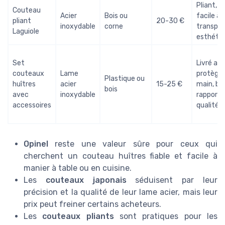
Pliant,
Couteau
Acier
Bois ou
facile à
pliant
20-30 €
inoxydable
corne
transpor
Laguiole
esthéti
Set
Livré av
couteaux
Lame
protège
Plastique ou
huîtres
acier
15-25 €
main, bo
bois
avec
inoxydable
rapport
accessoires
qualité-p
Opinel
reste une valeur sûre pour ceux qui
cherchent un couteau huîtres fiable et facile à
manier à table ou en cuisine.
Les
couteaux japonais
séduisent par leur
précision et la qualité de leur lame acier, mais leur
prix peut freiner certains acheteurs.
Les
couteaux pliants
sont pratiques pour les