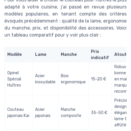
adapté à votre cuisine, j’ai passé en revue plusieurs
modèles populaires, en tenant compte des critères
évoqués précédemment : qualité de la lame, ergonomie
du manche, prix, et disponibilité des accessoires. Voici
un tableau comparatif pour y voir plus clair :
Prix
Modèle
Lame
Manche
Atouts
indicatif
Robuste
Opinel
bonne pr
Acier
Bois
Spécial
15-20 €
en main,
inoxydable
ergonomique
Huîtres
marque
reconnu
Précision
design
Couteau
Acier
Manche
35-50 €
élégant,
japonais Kai
japonais
composite
lame trè
affûtée