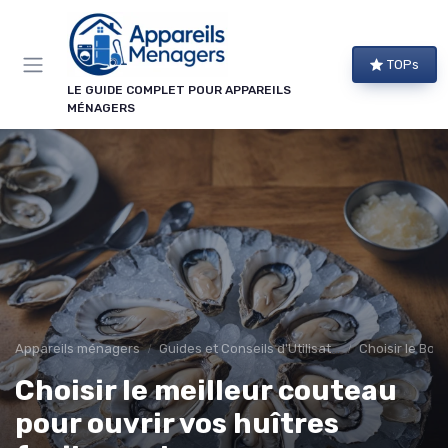
Panneau de gestion des cookies
TOPs
LE GUIDE COMPLET POUR APPAREILS
MÉNAGERS
Appareils ménagers
Guides et Conseils d'Utilisation
Choisir le Bon
Choisir le meilleur couteau
pour ouvrir vos huîtres
→ Je m'abonne