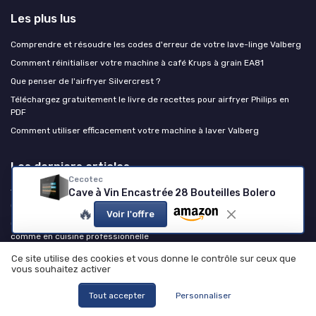
Les plus lus
Comprendre et résoudre les codes d'erreur de votre lave-linge Valberg
Comment réinitialiser votre machine à café Krups à grain EA81
Que penser de l'airfryer Silvercrest ?
Téléchargez gratuitement le livre de recettes pour airfryer Philips en
PDF
Comment utiliser efficacement votre machine à laver Valberg
Les derniers articles
Cecotec
Cave à Vin Encastrée 28 Bouteilles Bolero
Test Revlon RVDR5222 One-Step : la brosse soufflante qui simplifie
(vraiment) le brushing à la maison
🔥
Voir l'offre
Caisson isotherme : l’allié discret de la chaîne du froid à la maison
comme en cuisine professionnelle
Climatiseurs et ventilateurs : 1,9 million d'appareils vendus en deux
Ce site utilise des cookies et vous donne le contrôle sur ceux que
semaines, les leçons d'une ruée record
vous souhaitez activer
Test Festool EHL 65 EQ-Plus : le petit rabot qui fait du boulot de grand
Tout accepter
Personnaliser
Test Atlantic Kit VMC Hygrogenius Flex : une VMC simple flux qui fait le