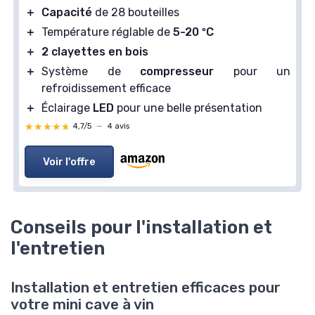
＋
Capacité
de 28 bouteilles
＋
Température réglable de
5-20 ºC
＋
2 clayettes en bois
＋
Système de
compresseur
pour un
refroidissement efficace
＋
Éclairage
LED
pour une belle présentation
★★★★★
★★★★★
4,7/5
—
4 avis
Voir l'offre
Conseils pour l'installation et
l'entretien
Installation et entretien efficaces pour
votre mini cave à vin