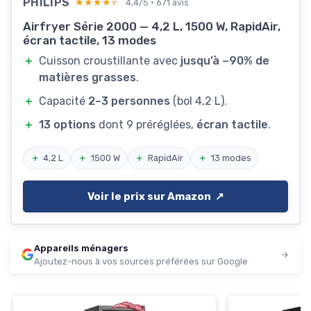
PHILIPS
★★★★★
★★★★★
4,4/5 · 671 avis
Airfryer Série 2000 — 4,2 L, 1500 W, RapidAir,
écran tactile, 13 modes
＋
Cuisson croustillante avec
jusqu’à −90% de
matières grasses
.
＋
Capacité
2–3 personnes
(bol 4,2 L).
＋
13 options
dont 9 préréglées,
écran tactile
.
＋
4,2 L
＋
1500 W
＋
RapidAir
＋
13 modes
Voir le prix sur Amazon ↗️
Appareils ménagers
Ajoutez-nous à vos sources préférées sur Google