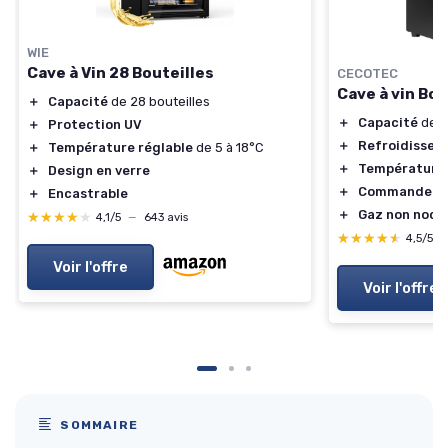
WIE
Cave à Vin 28 Bouteilles
CECOTEC
Cave à vin Bol
＋
Capacité
de 28 bouteilles
＋
Capacité
de 8
＋
Protection UV
＋
Refroidissem
＋
Température réglable
de 5 à 18°C
＋
Température 
＋
Design en verre
＋
Commande ta
＋
Encastrable
＋
Gaz non nocif
★★★★★
★★★★★
4,1/5
—
643 avis
★★★★★
★★★★★
4,5/5
Voir l'offre
Voir l'offre
SOMMAIRE