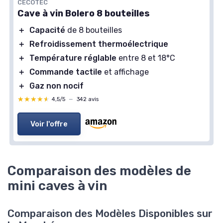
CECOTEC
Cave à vin Bolero 8 bouteilles
＋
Capacité
de 8 bouteilles
＋
Refroidissement thermoélectrique
＋
Température réglable
entre 8 et 18°C
＋
Commande tactile
et affichage
＋
Gaz non nocif
★★★★★
★★★★★
4,5/5
—
342 avis
Voir l'offre
Comparaison des modèles de
mini caves à vin
Comparaison des Modèles Disponibles sur