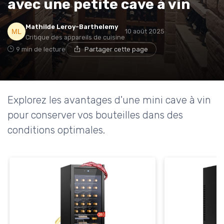
avec une petite cave à vin
* En m'inscrivant, j'accepte de recevoir la newsletter
Mathilde Leroy-Barthelemy
10 août 2025
d'Appareils Ménagers et les offres de ses partenaires.
Critique des appareils de cuisine
9 min de lecture
Partager cette page
Explorez les avantages d'une mini cave à vin
pour conserver vos bouteilles dans des
conditions optimales.