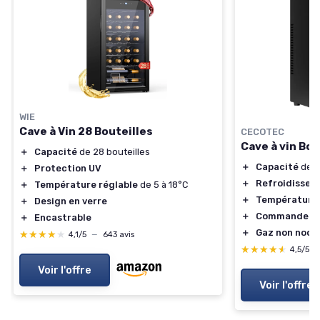
WIE
Cave à Vin 28 Bouteilles
CECOTEC
Cave à vin Bol
＋
Capacité
de 28 bouteilles
＋
Capacité
de 8
＋
Protection UV
＋
Refroidissem
＋
Température réglable
de 5 à 18°C
＋
Température 
＋
Design en verre
＋
Commande ta
＋
Encastrable
＋
Gaz non nocif
★★★★★
★★★★★
4,1/5
—
643 avis
★★★★★
★★★★★
4,5/5
Voir l'offre
Voir l'offre