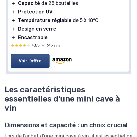
＋
Capacité
de 28 bouteilles
＋
Protection UV
＋
Température réglable
de 5 à 18°C
＋
Design en verre
＋
Encastrable
★★★★★
★★★★★
4,1/5
—
643 avis
Voir l'offre
Les caractéristiques
essentielles d'une mini cave à
vin
Dimensions et capacité : un choix crucial
Lors de l'achat d'une mini cave à vin, il est essentiel de