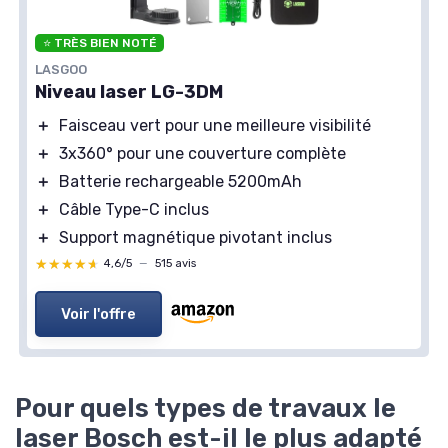
⭐ TRÈS BIEN NOTÉ
LASGOO
Niveau laser LG-3DM
＋
Faisceau vert pour une meilleure visibilité
＋
3x360° pour une couverture complète
＋
Batterie rechargeable 5200mAh
＋
Câble Type-C inclus
＋
Support magnétique pivotant inclus
★★★★★
★★★★★
4,6/5
—
515 avis
Voir l'offre
Pour quels types de travaux le
laser Bosch est-il le plus adapté