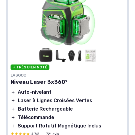
⭐ TRÈS BIEN NOTÉ
LASGOO
Niveau Laser 3x360°
＋
Auto-nivelant
＋
Laser à Lignes Croisées Vertes
＋
Batterie Rechargeable
＋
Télécommande
＋
Support Rotatif Magnétique Inclus
★★★★★
★★★★★
4,7/5
—
721 avis