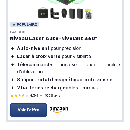
🔥 POPULAIRE
LASGOO
Niveau Laser Auto-Nivelant 360°
＋
Auto-nivelant
pour précision
＋
Laser à croix verte
pour visibilité
＋
Télécommande
incluse pour facilité
d'utilisation
＋
Support rotatif magnétique
professionnel
＋
2 batteries rechargeables
fournies
★★★★★
★★★★★
4,3/5
—
1888 avis
Voir l'offre