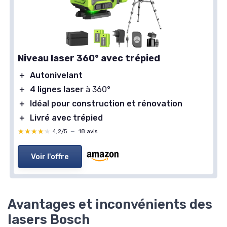
Niveau laser 360° avec trépied
＋
Autonivelant
＋
4 lignes laser
à 360°
＋
Idéal pour construction et rénovation
＋
Livré avec trépied
★★★★★
★★★★★
4,2/5
—
18 avis
Voir l'offre
Avantages et inconvénients des
lasers Bosch