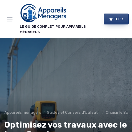
Panneau de gestion des cookies
TOPs
LE GUIDE COMPLET POUR APPAREILS
MÉNAGERS
Appareils ménagers
Guides et Conseils d'Utilisation
Choisir le Bon
Optimisez vos travaux avec le