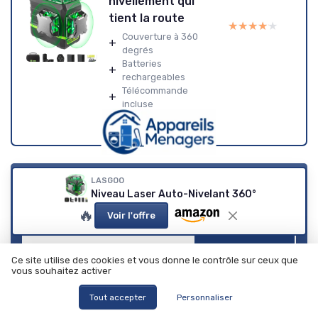
nivellement qui
tient la route
★★★★★
★★★★★
Couverture à 360
+
degrés
Batteries
+
rechargeables
Télécommande
+
incluse
TOP 5 des sites de
LASGOO
bons plans et promo
Niveau Laser Auto-Nivelant 360°
pour les appareils
🔥
Téléchargez gratuitement le livre blanc
Voir l'offre
ménagers
➔ Télécharger
Ce site utilise des cookies et vous donne le contrôle sur ceux que
Appareils ménagers — 2026
vous souhaitez activer
*
En remplissant ce formulaire, j’accepte d’être contacté(e) à
des fins commerciales par Appareils ménagers et ses
partenaires.
Tout accepter
Personnaliser