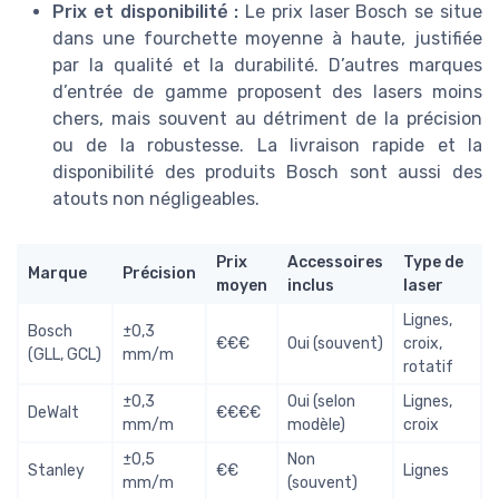
Prix et disponibilité :
Le prix laser Bosch se situe
dans une fourchette moyenne à haute, justifiée
par la qualité et la durabilité. D’autres marques
d’entrée de gamme proposent des lasers moins
chers, mais souvent au détriment de la précision
ou de la robustesse. La livraison rapide et la
disponibilité des produits Bosch sont aussi des
atouts non négligeables.
Prix
Accessoires
Type de
Marque
Précision
moyen
inclus
laser
Lignes,
Bosch
±0,3
€€€
Oui (souvent)
croix,
(GLL, GCL)
mm/m
rotatif
±0,3
Oui (selon
Lignes,
DeWalt
€€€€
mm/m
modèle)
croix
±0,5
Non
Stanley
€€
Lignes
mm/m
(souvent)