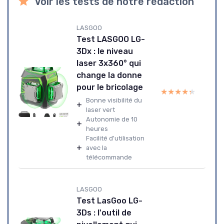
Voir les tests de notre rédaction
LASGOO
Test LASGOO LG-
3Dx : le niveau
laser 3x360° qui
change la donne
pour le bricolage
★★★★★
★★★★★
Bonne visibilité du
+
laser vert
Autonomie de 10
+
heures
Facilité d'utilisation
+
avec la
télécommande
LASGOO
Test LasGoo LG-
3Ds : l'outil de