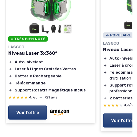
🔥 POPULAIRE
⭐ TRÈS BIEN NOTÉ
LASGOO
LASGOO
Niveau Laser 
Niveau Laser 3x360°
＋
Auto-nivelan
＋
Auto-nivelant
＋
Laser à croix 
＋
Laser à Lignes Croisées Vertes
＋
Télécomman
＋
Batterie Rechargeable
d'utilisation
＋
Télécommande
＋
Support rota
＋
Support Rotatif Magnétique Inclus
professionnel
★★★★★
★★★★★
4,7/5
—
721 avis
＋
2 batteries 
★★★★★
★★★★★
4,3/5
Voir l'offre
Voir l'offre