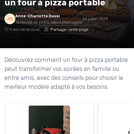
un four à pizza portable
* En m'inscrivant, j'accepte de recevoir la newsletter
Anne-Charlotte Duval
24 juillet 2025
d'Appareils Ménagers et les offres de ses partenaires.
Testeuse de petits électroménagers
9 min de lecture
Partager cette page
Non merci, peut-être plus tard
Découvrez comment un four à pizza portable
peut transformer vos soirées en famille ou
entre amis, avec des conseils pour choisir le
meilleur modèle adapté à vos besoins.