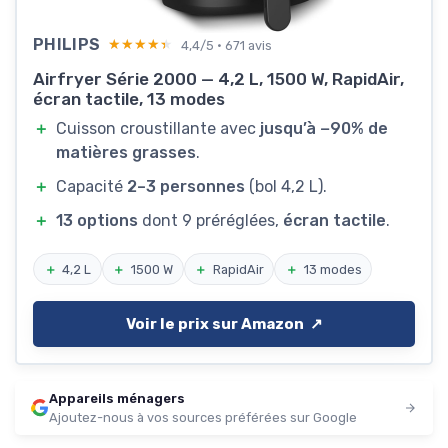
PHILIPS
★★★★★
★★★★★
4,4/5 · 671 avis
Airfryer Série 2000 — 4,2 L, 1500 W, RapidAir,
écran tactile, 13 modes
＋
Cuisson croustillante avec
jusqu’à −90% de
matières grasses
.
＋
Capacité
2–3 personnes
(bol 4,2 L).
＋
13 options
dont 9 préréglées,
écran tactile
.
＋
4,2 L
＋
1500 W
＋
RapidAir
＋
13 modes
Voir le prix sur Amazon ↗️
Appareils ménagers
Ajoutez-nous à vos sources préférées sur Google