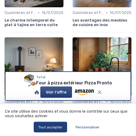
•
•
Cuisinières et Fours
16/07/2025
Cuisinières et Fours
15/07/2025
Le charme intemporel du
Les avantages des meubles
plat à tajine en terre cuite
de cuisine en inox
Tefal
Four à pizza extérieur Pizza Pronto
🔥
Voir l'offre
•
•
Cuisinières et Fours
15/07/2025
Cuisinières et Fours
15/07/2025
Choisir le meilleur poêle
Les avantages d'un évier en
Ce site utilise des cookies et vous donne le contrôle sur ceux que
électrique pour votre maison
pierre pour votre cuisine
vous souhaitez activer
Tout accepter
Personnaliser