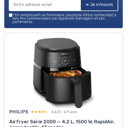
➔ Je m'inscris
*
En remplissant ce formulaire, j’accepte d’être contacté(e) à
des fins commerciales par Appareils ménagers et ses
partenaires.
PHILIPS
★★★★★
★★★★★
4,4/5 · 671 avis
Airfryer Série 2000 — 4,2 L, 1500 W, RapidAir,