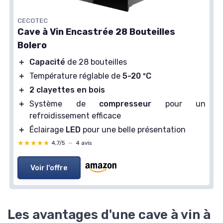
CECOTEC
Cave à Vin Encastrée 28 Bouteilles
Bolero
＋
Capacité
de 28 bouteilles
＋
Température réglable de
5-20 ºC
＋
2 clayettes en bois
＋
Système de
compresseur
pour un
refroidissement efficace
＋
Éclairage
LED
pour une belle présentation
★★★★★
★★★★★
4,7/5
—
4 avis
Voir l'offre
Les avantages d'une cave à vin à