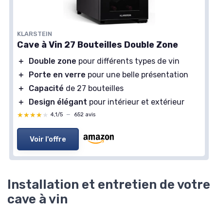
KLARSTEIN
Cave à Vin 27 Bouteilles Double Zone
＋
Double zone
pour différents types de vin
＋
Porte en verre
pour une belle présentation
＋
Capacité
de 27 bouteilles
＋
Design élégant
pour intérieur et extérieur
★★★★★
★★★★★
4,1/5
—
652 avis
Voir l'offre
Installation et entretien de votre
cave à vin