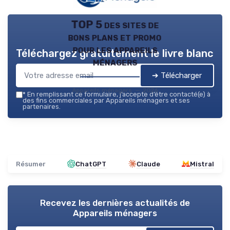
TOP 5 des sites de
bons plans et promo
pour les appareils
Téléchargez gratuitement le livre blanc
ménagers
➔ Télécharger
Appareils ménagers — 2026
*
En remplissant ce formulaire, j’accepte d’être contacté(e) à
des fins commerciales par Appareils ménagers et ses
partenaires.
Résumer
ChatGPT
Claude
Mistral
Recevez les dernières actualités de
Appareils ménagers