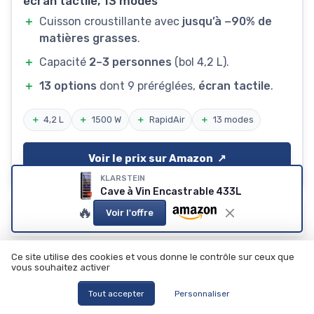
écran tactile, 13 modes
＋
Cuisson croustillante avec
jusqu’à −90% de
matières grasses
.
＋
Capacité
2–3 personnes
(bol 4,2 L).
＋
13 options
dont 9 préréglées,
écran tactile
.
＋
4,2 L
＋
1500 W
＋
RapidAir
＋
13 modes
Voir le prix sur Amazon ↗️
KLARSTEIN
Cave à Vin Encastrable 433L
🔥
Appareils ménagers
Voir l'offre
Ajoutez-nous à vos sources préférées sur Google
Ce site utilise des cookies et vous donne le contrôle sur ceux que
vous souhaitez activer
Tout accepter
Personnaliser