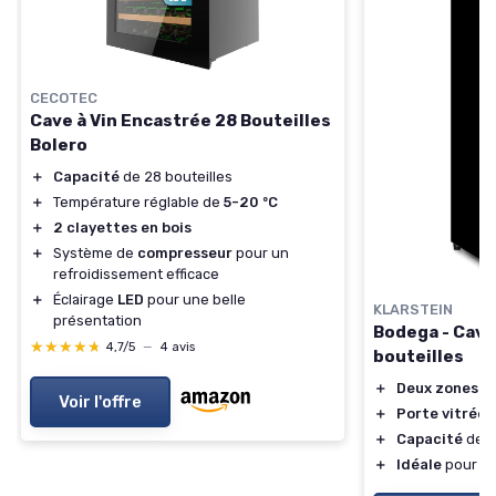
CECOTEC
Cave à Vin Encastrée 28 Bouteilles
Bolero
＋
Capacité
de 28 bouteilles
＋
Température réglable de
5-20 ºC
＋
2 clayettes en bois
＋
Système de
compresseur
pour un
refroidissement efficace
＋
Éclairage
LED
pour une belle
KLARSTEIN
présentation
Bodega - Cave 
★★★★★
★★★★★
4,7/5
—
4 avis
bouteilles
＋
Deux zones
de
Voir l'offre
＋
Porte vitrée
d
＋
Capacité
de 7
＋
Idéale
pour le