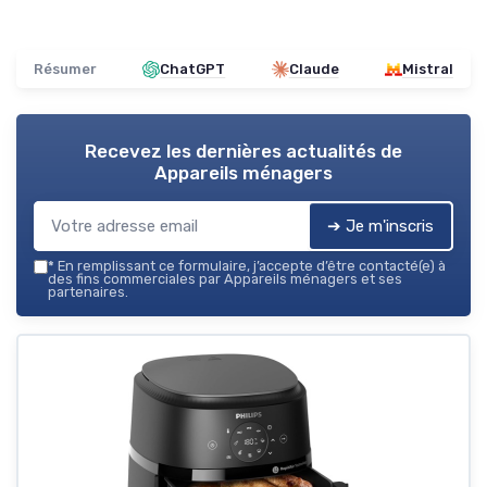
Résumer
ChatGPT
Claude
Mistral
Recevez les dernières actualités de
Appareils ménagers
➔ Je m'inscris
*
En remplissant ce formulaire, j’accepte d’être contacté(e) à
des fins commerciales par Appareils ménagers et ses
partenaires.