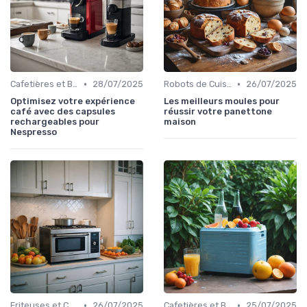
•
•
Cafetières et Bouilloires
28/07/2025
Robots de Cuisine
26/07/2025
Optimisez votre expérience
Les meilleurs moules pour
café avec des capsules
réussir votre panettone
rechargeables pour
maison
Nespresso
•
•
Friteuses et Cuiseurs
26/07/2025
Cafetières et Bouilloires
25/07/2025