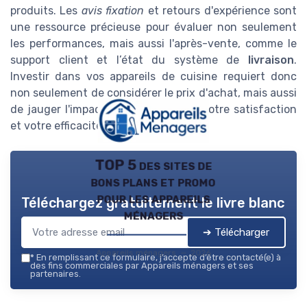
produits. Les
avis fixation
et retours d'expérience sont
une ressource précieuse pour évaluer non seulement
les performances, mais aussi l'après-vente, comme le
support client et l’état du système de
livraison
.
Investir dans vos appareils de cuisine requiert donc
non seulement de considérer le prix d'achat, mais aussi
de jauger l'impact à long terme sur votre satisfaction
et votre efficacité quotidienne.
TOP 5 des sites de
bons plans et promo
pour les appareils
Téléchargez gratuitement le livre blanc
ménagers
➔ Télécharger
Appareils ménagers — 2026
*
En remplissant ce formulaire, j’accepte d’être contacté(e) à
des fins commerciales par Appareils ménagers et ses
partenaires.