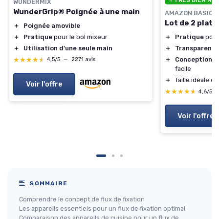
⭐ TRÈS BIEN NO
WUNDERMIX
WunderGrip® Poignée à une main
AMAZON BASICS
Lot de 2 plat
＋
Poignée amovible
＋
Pratique
pour le bol mixeur
＋
Pratique
pour
＋
Utilisation d'une seule main
＋
Transparent
p
★★★★★
★★★★★
＋
Conception t
4,5/5
—
2271 avis
facile
＋
Taille idéale d
Voir l'offre
★★★★★
★★★★★
4,6/5
Voir l'offre
SOMMAIRE
Comprendre le concept de flux de fixation
Les appareils essentiels pour un flux de fixation optimal
Comparaison des appareils de cuisine pour un flux de