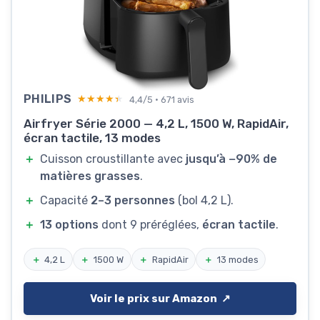
PHILIPS
★★★★★
★★★★★
4,4/5 · 671 avis
Airfryer Série 2000 — 4,2 L, 1500 W, RapidAir,
écran tactile, 13 modes
＋
Cuisson croustillante avec
jusqu’à −90% de
matières grasses
.
＋
Capacité
2–3 personnes
(bol 4,2 L).
＋
13 options
dont 9 préréglées,
écran tactile
.
＋
4,2 L
＋
1500 W
＋
RapidAir
＋
13 modes
Voir le prix sur Amazon ↗️