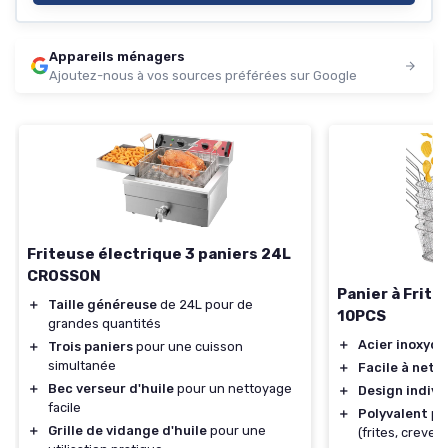
Appareils ménagers
Ajoutez-nous à vos sources préférées sur Google
Friteuse électrique 3 paniers 24L
CROSSON
Panier à Frite
＋
Taille généreuse
de 24L pour de
10PCS
grandes quantités
＋
Acier inoxyda
＋
Trois paniers
pour une cuisson
simultanée
＋
Facile à nett
＋
Bec verseur d'huile
pour un nettoyage
＋
Design indivi
facile
＋
Polyvalent
pou
＋
Grille de vidange d'huile
pour une
(frites, crevet