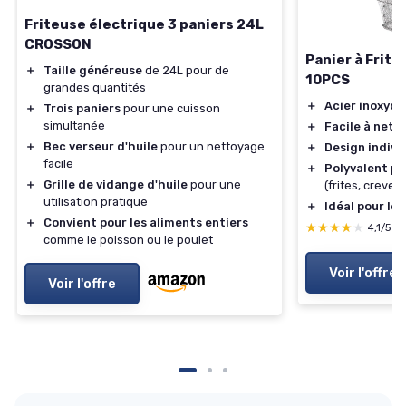
Friteuse électrique 3 paniers 24L
CROSSON
Panier à Frite
＋
Taille généreuse
de 24L pour de
10PCS
grandes quantités
＋
Acier inoxyda
＋
Trois paniers
pour une cuisson
simultanée
＋
Facile à nett
＋
Bec verseur d'huile
pour un nettoyage
＋
Design indivi
facile
＋
Polyvalent
pou
＋
Grille de vidange d'huile
pour une
(frites, crevet
utilisation pratique
＋
Idéal pour les
＋
Convient pour les aliments entiers
★★★★★
★★★★★
4,1/5
—
comme le poisson ou le poulet
Voir l'offre
Voir l'offre