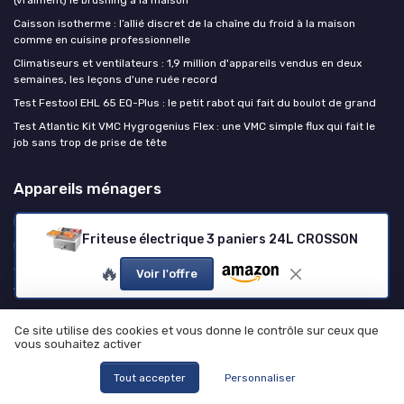
Caisson isotherme : l’allié discret de la chaîne du froid à la maison
comme en cuisine professionnelle
Climatiseurs et ventilateurs : 1,9 million d'appareils vendus en deux
semaines, les leçons d'une ruée record
Test Festool EHL 65 EQ-Plus : le petit rabot qui fait du boulot de grand
Test Atlantic Kit VMC Hygrogenius Flex : une VMC simple flux qui fait le
job sans trop de prise de tête
Appareils ménagers
Média
Friteuse électrique 3 paniers 24L CROSSON
Marketplace
🔥
Outils pratiques
Voir l'offre
Temps de cuisson airfryer
Rejoindre le club
Ce site utilise des cookies et vous donne le contrôle sur ceux que
Kit média et RP
vous souhaitez activer
Data Room Électroménager
Tout accepter
Personnaliser
TOP 50 Électroménager