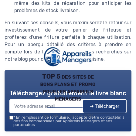
même des kits de réparation pour anticiper les
problèmes de stock livraison.
En suivant ces conseils, vous maximiserez le retour sur
investissement de votre panier de friteuse et
profiterez d'une friture parfaite à chaque utilisation.
Pour un aperçu détaillé des critères à prendre en
compte lors de l'achat, continuez vos recherches sur
notre blog pour d'autres astuces de cuisine.
TOP 5 des sites de
bons plans et promo
pour les appareils
Téléchargez gratuitement le livre blanc
ménagers
➔ Télécharger
Appareils ménagers — 2026
*
En remplissant ce formulaire, j’accepte d’être contacté(e) à
des fins commerciales par Appareils ménagers et ses
partenaires.