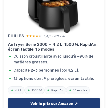
PHILIPS
★★★★★
★★★★★
4,4/5 · 671 avis
Airfryer Série 2000 — 4,2 L, 1500 W, RapidAir,
écran tactile, 13 modes
＋
Cuisson croustillante avec
jusqu’à −90% de
matières grasses
.
＋
Capacité
2–3 personnes
(bol 4,2 L).
＋
13 options
dont 9 préréglées,
écran tactile
.
＋
4,2 L
＋
1500 W
＋
RapidAir
＋
13 modes
Voir le prix sur Amazon ↗️