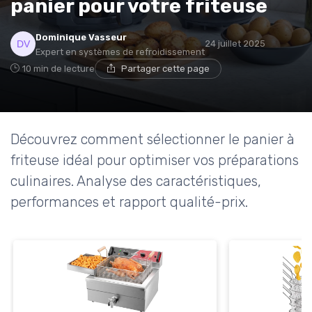
panier pour votre friteuse
* En m'inscrivant, j'accepte de recevoir la newsletter
Dominique Vasseur
24 juillet 2025
d'Appareils Ménagers et les offres de ses partenaires.
Expert en systèmes de refroidissement
10 min de lecture
Partager cette page
Découvrez comment sélectionner le panier à
friteuse idéal pour optimiser vos préparations
culinaires. Analyse des caractéristiques,
performances et rapport qualité-prix.