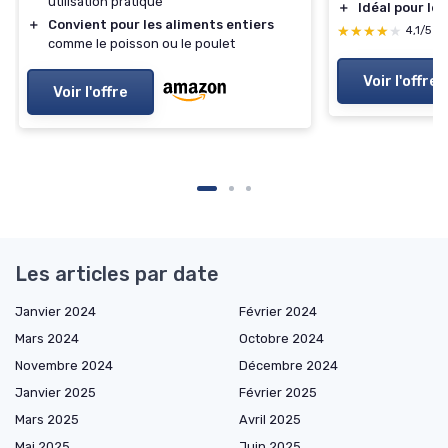
utilisation pratique
＋
Idéal pour les
＋
Convient pour les aliments entiers
★★★★★
★★★★★
4,1/5
—
comme le poisson ou le poulet
Voir l'offre
Voir l'offre
Les articles par date
Janvier 2024
Février 2024
Mars 2024
Octobre 2024
Novembre 2024
Décembre 2024
Janvier 2025
Février 2025
Mars 2025
Avril 2025
Mai 2025
Juin 2025