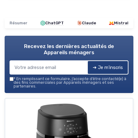
Résumer
ChatGPT
Claude
Mistral
Recevez les dernières actualités de
Appareils ménagers
➔ Je m'inscris
*
En remplissant ce formulaire, j’accepte d’être contacté(e) à
des fins commerciales par Appareils ménagers et ses
partenaires.