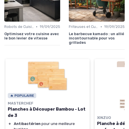
•
•
Robots de Cuisine
19/09/2025
Friteuses et Cuiseurs
19/09/2025
Optimisez votre cuisine avec
Le barbecue kamado : un allié
le bon levier de vitesse
incontournable pour vos
grillades
🔥 POPULAIRE
MASTERCHEF
Planches à Découper Bambou - Lot
de 3
XINZUO
Planche à déc
＋
Antibactérien
pour une meilleure