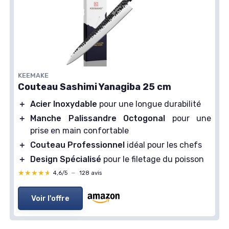
KEEMAKE
Couteau Sashimi Yanagiba 25 cm
＋
Acier Inoxydable
pour une longue durabilité
＋
Manche Palissandre Octogonal
pour une
prise en main confortable
＋
Couteau Professionnel
idéal pour les chefs
＋
Design Spécialisé
pour le filetage du poisson
★★★★★
★★★★★
4,6/5
—
128 avis
Voir l'offre