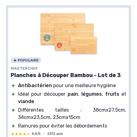
🔥 POPULAIRE
MASTERCHEF
Planches à Découper Bambou - Lot de 3
＋
Antibactérien
pour une meilleure hygiène
＋
Idéal pour découper
pain
,
légumes
,
fruits
et
viande
＋
Différentes tailles : 38cmx27,5cm,
34cmx23,5cm, 23cmx15cm
＋
Rainures pour éviter les débordements
★★★★★
★★★★★
4,4/5
—
2372 avis