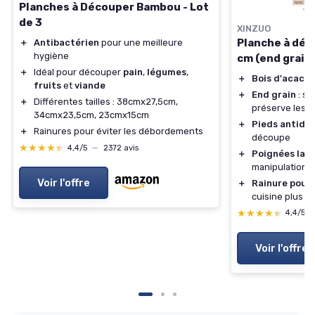
Planches à Découper Bambou - Lot
de 3
XINZUO
Planche à déc
＋
Antibactérien
pour une meilleure
hygiène
cm (end grain
＋
Idéal pour découper
pain
,
légumes
,
＋
Bois d'acacia
fruits
et
viande
＋
End grain
: su
＋
Différentes tailles : 38cmx27,5cm,
préserve les 
34cmx23,5cm, 23cmx15cm
＋
Pieds antidé
＋
Rainures pour éviter les débordements
découpe
★★★★★
★★★★★
4,4/5
—
2372 avis
＋
Poignées laté
manipulation f
Voir l'offre
＋
Rainure pour l
cuisine plus p
★★★★★
★★★★★
4,4/5
Voir l'offre