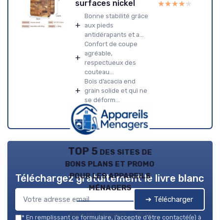
surfaces nickel
★★★★★
★★★★★
Bonne stabilité grâce
+
aux pieds
antidérapants et a...
Confort de coupe
agréable,
+
respectueux des
couteau...
Bois d’acacia end
+
grain solide et qui ne
se déform...
TOP 5 des sites de
bons plans et promo
pour les appareils
Téléchargez gratuitement le livre blanc
ménagers
➔ Télécharger
Appareils ménagers — 2026
*
En remplissant ce formulaire, j’accepte d’être contacté(e) à