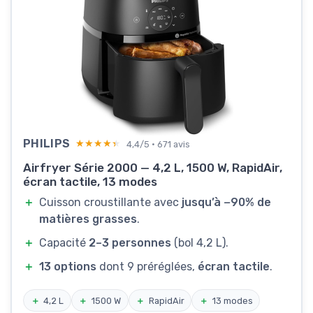
PHILIPS
★★★★★
★★★★★
4,4/5 · 671 avis
Airfryer Série 2000 — 4,2 L, 1500 W, RapidAir,
écran tactile, 13 modes
＋
Cuisson croustillante avec
jusqu’à −90% de
matières grasses
.
＋
Capacité
2–3 personnes
(bol 4,2 L).
＋
13 options
dont 9 préréglées,
écran tactile
.
＋
4,2 L
＋
1500 W
＋
RapidAir
＋
13 modes