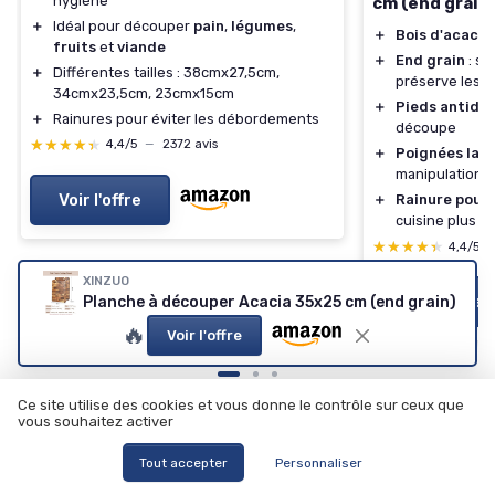
hygiène
cm (end grain
＋
Idéal pour découper
pain
,
légumes
,
＋
Bois d'acacia
fruits
et
viande
＋
End grain
: su
＋
Différentes tailles : 38cmx27,5cm,
préserve les 
34cmx23,5cm, 23cmx15cm
＋
Pieds antidé
＋
Rainures pour éviter les débordements
découpe
★★★★★
★★★★★
4,4/5
—
2372 avis
＋
Poignées laté
manipulation f
Voir l'offre
＋
Rainure pour l
cuisine plus p
★★★★★
★★★★★
4,4/5
XINZUO
Voir l'offre
Planche à découper Acacia 35x25 cm (end grain)
🔥
Voir l'offre
Ce site utilise des cookies et vous donne le contrôle sur ceux que
vous souhaitez activer
Tout accepter
Personnaliser
Les articles par date