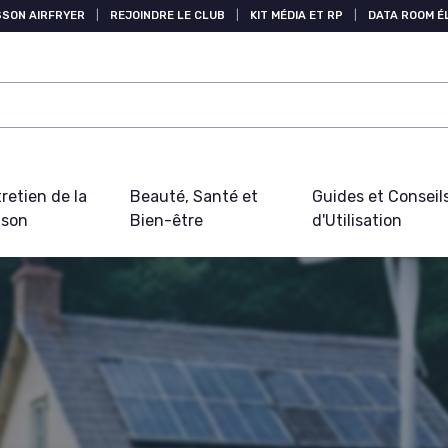
SSON AIRFRYER
|
REJOINDRE LE CLUB
|
KIT MÉDIA ET RP
|
DATA ROOM 
retien de la
Beauté, Santé et
Guides et Conseil
ison
Bien-être
d'Utilisation