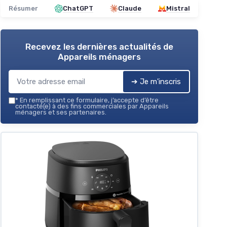
Résumer
ChatGPT
Claude
Mistral
Recevez les dernières actualités de
Appareils ménagers
➔ Je m'inscris
*
En remplissant ce formulaire, j’accepte d’être
contacté(e) à des fins commerciales par Appareils
ménagers et ses partenaires.