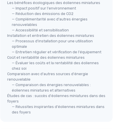
Les bénéfices écologiques des éoliennes miniatures
— Impact positif sur l'environnement
— Réduction des émissions de CO2
— Complémentarité avec d'autres énergies
renouvelables
— Accessibilité et sensibilisation
Installation et entretien des éoliennes miniatures
— Processus d'installation pour une utilisation
ure
Éolienne Verticale Compacte
optimale
— Entretien régulier et vérification de l'équipement
10pièces
Coût et rentabilité des éoliennes miniatures
＋
Éducatif
pour étudiants et
— Évaluer les coûts et la rentabilité des éoliennes
adolescents
chez soi
＋
Pratique
pour des expériences
Comparaison avec d'autres sources d'énergie
scientifiques
Min
renouvelable
0X3.00CM
— Comparaison des énergies renouvelables :
En
＋
Compact
et facile à utiliser
éoliennes miniatures et alternatives
＋
Convient pour
projets scolaires
＋
Études de cas : succès d'éoliennes miniatures dans des
s
foyers
Voir l'offre
＋
— Réussites inspirantes d'éoliennes miniatures dans
des foyers
＋
＋