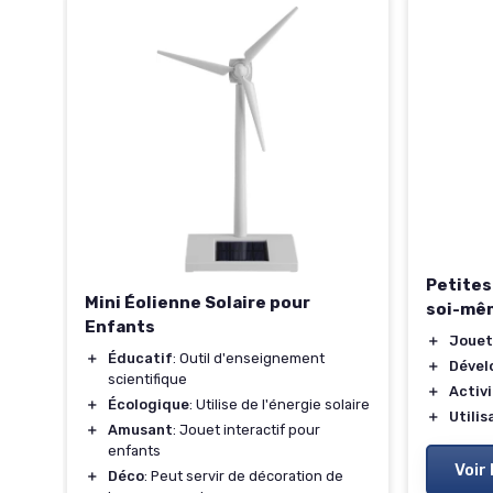
Petites
Mini Éolienne Solaire pour
soi-mê
Enfants
＋
Jouet
＋
Éducatif
: Outil d'enseignement
＋
Dével
scientifique
＋
Activ
＋
Écologique
: Utilise de l'énergie solaire
＋
Utilis
＋
Amusant
: Jouet interactif pour
enfants
Voir 
＋
Déco
: Peut servir de décoration de