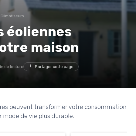
 Climatiseurs
s éoliennes
votre maison
in de lecture
Partager cette page
res peuvent transformer votre consommation
 mode de vie plus durable.