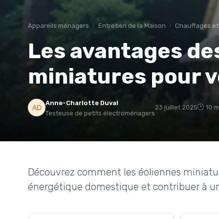
Appareils ménagers
Entretien de la Maison
Chauffages et
Les avantages de
miniatures pour 
Anne-Charlotte Duval
23 juillet 2025
10 m
Testeuse de petits électroménagers
Découvrez comment les éoliennes miniatu
énergétique domestique et contribuer à un