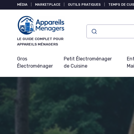
Panneau de gestion des cookies
MÉDIA
|
MARKETPLACE
|
OUTILS PRATIQUES
|
TEMPS DE CUI
LE GUIDE COMPLET POUR
APPAREILS MÉNAGERS
Gros
Petit Électroménager
Ent
Électroménager
de Cuisine
Ma