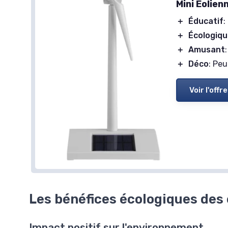
Mini Éolien
＋
Éducatif
:
＋
Écologiq
＋
Amusant
＋
Déco
: Pe
Voir l'offre
Les bénéfices écologiques des
Impact positif sur l'environnement