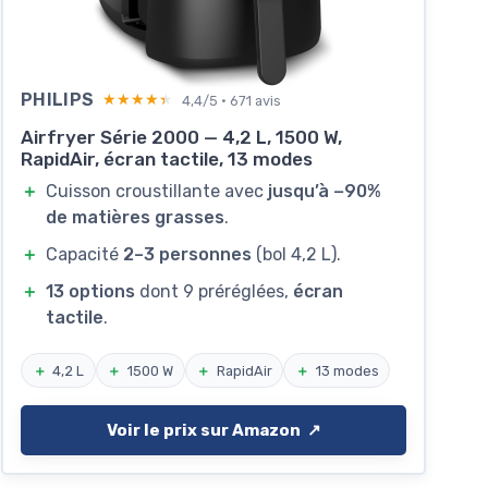
PHILIPS
★★★★★
★★★★★
4,4/5 · 671 avis
Airfryer Série 2000 — 4,2 L, 1500 W,
RapidAir, écran tactile, 13 modes
＋
Cuisson croustillante avec
jusqu’à −90%
de matières grasses
.
＋
Capacité
2–3 personnes
(bol 4,2 L).
＋
13 options
dont 9 préréglées,
écran
tactile
.
＋
4,2 L
＋
1500 W
＋
RapidAir
＋
13 modes
Voir le prix sur Amazon ↗️