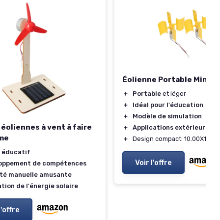
Éolienne Portable Miniat
＋
Portable
et léger
＋
Idéal pour l'éducation
＋
Modèle de simulation
 éoliennes à vent à faire
＋
Applications extérieures
me
＋
Design compact: 10.00X10.0
 éducatif
Voir l'offre
oppement de compétences
ité manuelle amusante
ation de l'énergie solaire
l'offre