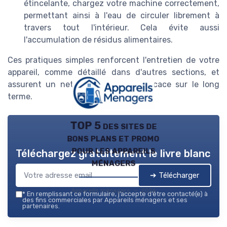
étincelante, chargez votre machine correctement,
permettant ainsi à l'eau de circuler librement à
travers tout l'intérieur. Cela évite aussi
l'accumulation de résidus alimentaires.
Ces pratiques simples renforcent l'entretien de votre
appareil, comme détaillé dans d'autres sections, et
assurent un nettoyage vaisselle efficace sur le long
terme.
TOP 5 des sites de
bons plans et promo
pour les appareils
Téléchargez gratuitement le livre blanc
ménagers
➔ Télécharger
Appareils ménagers — 2026
*
En remplissant ce formulaire, j’accepte d’être contacté(e) à
des fins commerciales par Appareils ménagers et ses
partenaires.