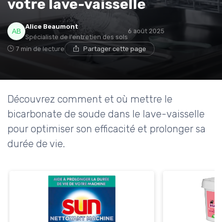
votre lave-vaisselle
* En m'inscrivant, j'accepte de recevoir la newsletter
Alice Beaumont
d'Appareils Ménagers et les offres de ses partenaires.
6 août 2025
Spécialiste de l'entretien des sols
7 min de lecture
Partager cette page
Non merci, peut-être plus tard
Découvrez comment et où mettre le
bicarbonate de soude dans le lave-vaisselle
pour optimiser son efficacité et prolonger sa
durée de vie.