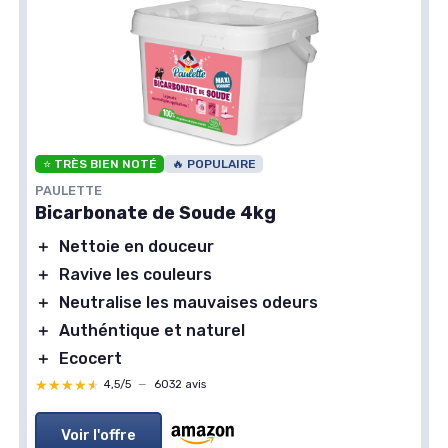
⭐ TRÈS BIEN NOTÉ
🔥 POPULAIRE
PAULETTE
Bicarbonate de Soude 4kg
＋
Nettoie en douceur
＋
Ravive les couleurs
＋
Neutralise les mauvaises odeurs
＋
Authéntique et naturel
＋
Ecocert
★★★★★
★★★★★
4,5/5
—
6032 avis
Voir l'offre