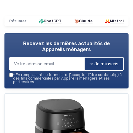
Résumer
ChatGPT
Claude
Mistral
Recevez les dernières actualités de
Appareils ménagers
➔ Je m'inscris
*
En remplissant ce formulaire, j’accepte d’être contacté(e) à
des fins commerciales par Appareils ménagers et ses
partenaires.