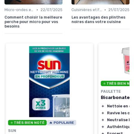
•
•
Micro-ondes et Fours Mixtes
22/07/2025
Cuisinières et Fours
21/07/2025
Comment choisir la meilleure
Les avantages des plinthes
perche pour micro pour vos
noires dans votre cuisine
besoins
⭐ TRÈS BIEN NO
PAULETTE
Bicarbonate 
＋
Nettoie en d
＋
Ravive les co
＋
Neutralise le
⭐ TRÈS BIEN NOTÉ
🔥 POPULAIRE
＋
Authéntique 
SUN
＋
Ecocert