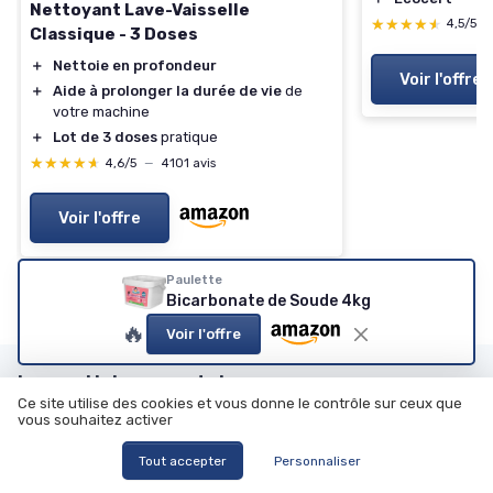
Nettoyant Lave-Vaisselle
★★★★★
★★★★★
4,5/5
Classique - 3 Doses
＋
Nettoie en profondeur
Voir l'offre
＋
Aide à prolonger la durée de vie
de
votre machine
＋
Lot de 3 doses
pratique
★★★★★
★★★★★
4,6/5
—
4101 avis
Voir l'offre
Paulette
Bicarbonate de Soude 4kg
🔥
Voir l'offre
Les articles par date
Ce site utilise des cookies et vous donne le contrôle sur ceux que
vous souhaitez activer
Janvier 2024
Février 2024
Mars 2024
Octobre 2024
Tout accepter
Personnaliser
Novembre 2024
Décembre 2024