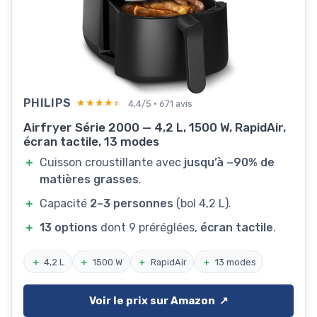
PHILIPS
★★★★★
★★★★★
4,4/5 · 671 avis
Airfryer Série 2000 — 4,2 L, 1500 W, RapidAir,
écran tactile, 13 modes
＋
Cuisson croustillante avec
jusqu’à −90% de
matières grasses
.
＋
Capacité
2–3 personnes
(bol 4,2 L).
＋
13 options
dont 9 préréglées,
écran tactile
.
＋
4,2 L
＋
1500 W
＋
RapidAir
＋
13 modes
Voir le prix sur Amazon ↗️