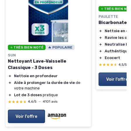
⭐ TRÈS BIEN NO
PAULETTE
Bicarbonate 
＋
Nettoie en d
＋
Ravive les co
＋
Neutralise le
⭐ TRÈS BIEN NOTÉ
🔥 POPULAIRE
＋
Authéntique 
SUN
＋
Ecocert
Nettoyant Lave-Vaisselle
★★★★★
★★★★★
4,5/5
Classique - 3 Doses
＋
Nettoie en profondeur
Voir l'offre
＋
Aide à prolonger la durée de vie
de
votre machine
＋
Lot de 3 doses
pratique
★★★★★
★★★★★
4,6/5
—
4101 avis
Voir l'offre