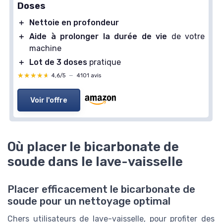
Doses
＋
Nettoie en profondeur
＋
Aide à prolonger la durée de vie
de votre
machine
＋
Lot de 3 doses
pratique
★★★★★
★★★★★
4,6/5
—
4101 avis
Voir l'offre
Où placer le bicarbonate de
soude dans le lave-vaisselle
Placer efficacement le bicarbonate de
soude pour un nettoyage optimal
Chers utilisateurs de lave-vaisselle, pour profiter des