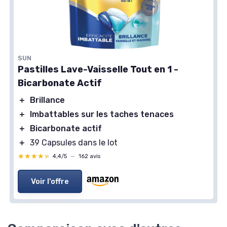
SUN
Pastilles Lave-Vaisselle Tout en 1 -
Bicarbonate Actif
＋
Brillance
＋
Imbattables sur les taches tenaces
＋
Bicarbonate actif
＋
39 Capsules dans le lot
★★★★★
★★★★★
4,4/5
—
162 avis
Voir l'offre