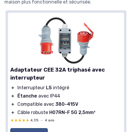
maison plus fonctionnelle et sécurisée.
Adaptateur CEE 32A triphasé avec
interrupteur
＋
Interrupteur
LS
intégré
＋
Étanche
avec IP44
＋
Compatible avec
380-415V
＋
Câble robuste
H07RN-F 5G 2,5mm²
★★★★★
★★★★★
4,7/5
—
4 avis