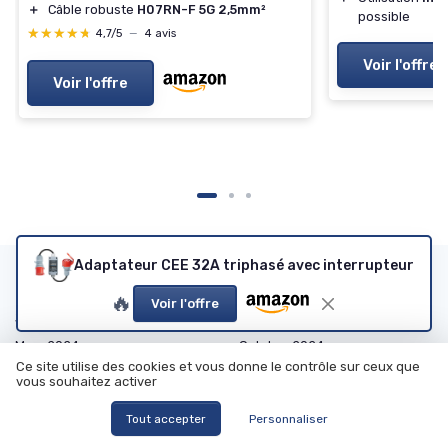
＋
Câble robuste
H07RN-F 5G 2,5mm²
possible
★★★★★
★★★★★
4,7/5
—
4 avis
Voir l'offre
Voir l'offre
Adaptateur CEE 32A triphasé avec interrupteur
Les articles par date
🔥
Voir l'offre
Janvier 2024
Février 2024
Mars 2024
Octobre 2024
Ce site utilise des cookies et vous donne le contrôle sur ceux que
Novembre 2024
Décembre 2024
vous souhaitez activer
Janvier 2025
Février 2025
Tout accepter
Personnaliser
Mars 2025
Avril 2025