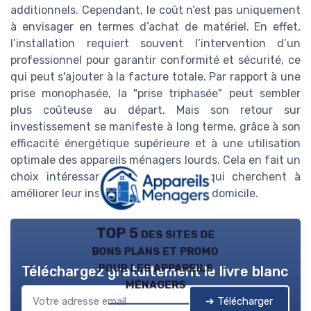
additionnels. Cependant, le coût n’est pas uniquement
à envisager en termes d’achat de matériel. En effet,
l’installation requiert souvent l’intervention d’un
professionnel pour garantir conformité et sécurité, ce
qui peut s'ajouter à la facture totale. Par rapport à une
prise monophasée, la "prise triphasée" peut sembler
plus coûteuse au départ. Mais son retour sur
investissement se manifeste à long terme, grâce à son
efficacité énergétique supérieure et à une utilisation
optimale des appareils ménagers lourds. Cela en fait un
choix intéressant pour tout ceux qui cherchent à
améliorer leur installation électrique à domicile.
TOP 5 des sites de
bons plans et promo
pour les appareils
Téléchargez gratuitement le livre blanc
ménagers
➔ Télécharger