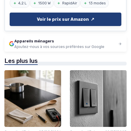
＋
4,2 L
＋
1500 W
＋
RapidAir
＋
13 modes
Voir le prix sur Amazon ↗️
Appareils ménagers
Ajoutez-nous à vos sources préférées sur Google
Les plus lus