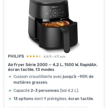
PHILIPS
★★★★★
★★★★★
4,4/5 · 671 avis
Airfryer Série 2000 — 4,2 L, 1500 W, RapidAir,
écran tactile, 13 modes
＋
Cuisson croustillante avec
jusqu’à −90% de
matières grasses
.
＋
Capacité
2–3 personnes
(bol 4,2 L).
＋
13 options
dont 9 préréglées,
écran tactile
.