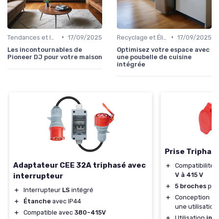
•
•
Tendances et Innovations
17/09/2025
Recyclage et Élimination
17/09/2025
Les incontournables de
Optimisez votre espace avec
Pioneer DJ pour votre maison
une poubelle de cuisine
intégrée
Prise Triphas
Adaptateur CEE 32A triphasé avec
＋
Compatibilité 
V à 415 V
interrupteur
＋
5 broches
pou
＋
Interrupteur
LS
intégré
＋
Conception
av
＋
Étanche
avec IP44
une utilisatio
＋
Compatible avec
380-415V
＋
Utilisation
int