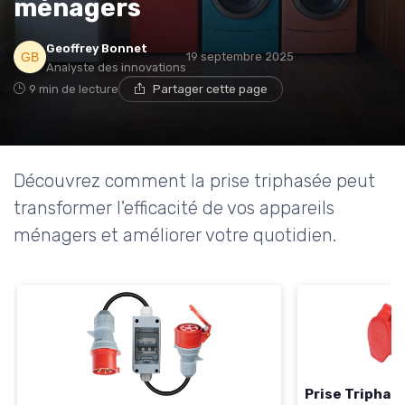
ménagers
* En m'inscrivant, j'accepte de recevoir la newsletter
Geoffrey Bonnet
19 septembre 2025
d'Appareils Ménagers et les offres de ses partenaires.
Analyste des innovations
9 min de lecture
Partager cette page
Non merci, peut-être plus tard
Découvrez comment la prise triphasée peut
transformer l'efficacité de vos appareils
ménagers et améliorer votre quotidien.
Prise Triphas