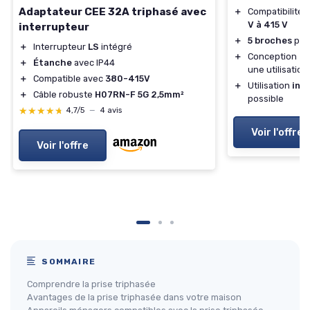
Adaptateur CEE 32A triphasé avec
＋
Compatibilité 
V à 415 V
interrupteur
＋
5 broches
pou
＋
Interrupteur
LS
intégré
＋
Conception
av
＋
Étanche
avec IP44
une utilisatio
＋
Compatible avec
380-415V
＋
Utilisation
int
＋
Câble robuste
H07RN-F 5G 2,5mm²
possible
★★★★★
★★★★★
4,7/5
—
4 avis
Voir l'offre
Voir l'offre
SOMMAIRE
Comprendre la prise triphasée
Avantages de la prise triphasée dans votre maison