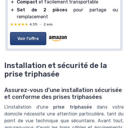
＋
Compact
et facilement transportable
＋
Set de 2 pièces
pour partage ou
remplacement
★★★★★
★★★★★
4,7/5
—
2 avis
Voir l'offre
Installation et sécurité de la
prise triphasée
Assurez-vous d'une installation sécurisée
et conforme des prises triphasées
L'installation d'une
prise triphasée
dans votre
domicile nécessite une attention particulière, tant du
point de vue technique que sécuritaire. Avant tout,
assurez-vous d'avoir les bons
câbles
et équipements,