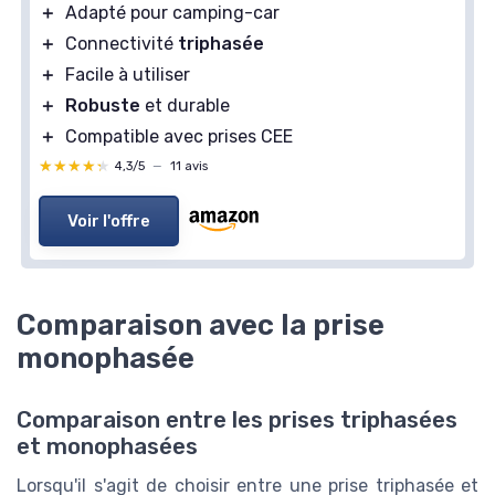
＋
Adapté pour camping-car
＋
Connectivité
triphasée
＋
Facile à utiliser
＋
Robuste
et durable
＋
Compatible avec prises CEE
★★★★★
★★★★★
4,3/5
—
11 avis
Voir l'offre
Comparaison avec la prise
monophasée
Comparaison entre les prises triphasées
et monophasées
Lorsqu'il s'agit de choisir entre une prise triphasée et