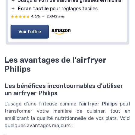
＋
Jusqu'à 90% de matières grasses en moins
＋
Écran tactile
pour réglages faciles
★★★★★
★★★★★
4,6/5
—
23842 avis
Voir l'offre
Les avantages de l'airfryer
Philips
Les bénéfices incontournables d'utiliser
un airfryer Philips
L'usage d'une friteuse comme l'
airfryer Philips
peut
transformer votre manière de cuisiner, tout en
améliorant la qualité nutritionnelle de vos plats. Voici
quelques avantages majeurs :