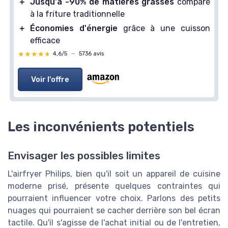
＋
Jusqu'à -90% de matières grasses
comparé
à la friture traditionnelle
＋
Économies d'énergie
grâce à une cuisson
efficace
★★★★★
★★★★★
4,6/5
—
5736 avis
Voir l'offre
Les inconvénients potentiels
Envisager les possibles limites
L'airfryer Philips, bien qu'il soit un appareil de cuisine
moderne prisé, présente quelques contraintes qui
pourraient influencer votre choix. Parlons des petits
nuages qui pourraient se cacher derrière son bel écran
tactile. Qu'il s'agisse de l'achat initial ou de l'entretien,