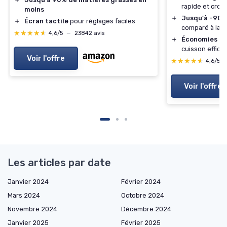
rapide et crous
moins
＋
Jusqu'à -90%
＋
Écran tactile
pour réglages faciles
comparé à la fr
★★★★★
★★★★★
4,6/5
—
23842 avis
＋
Économies d'
cuisson effica
Voir l'offre
★★★★★
★★★★★
4,6/5
Voir l'offre
Les articles par date
Janvier 2024
Février 2024
Mars 2024
Octobre 2024
Novembre 2024
Décembre 2024
Janvier 2025
Février 2025