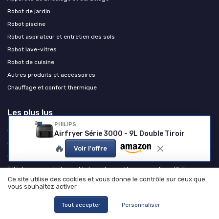
Robot de jardin
Robot piscine
Robot aspirateur et entretien des sols
Robot lave-vitres
Robot de cuisine
Autres produits et accessoires
Chauffage et confort thermique
Les plus lus
PHILIPS
Comprendre et résoudre les codes d'erreur de votre lave-linge Valberg
Airfryer Série 3000 - 9L Double Tiroir
Comment réinitialiser votre machine à café Krups à grain EA81
🔥
Voir l'offre
Que penser de l'airfryer Silvercrest ?
Téléchargez gratuitement le livre de recettes pour airfryer Philips en
PDF
Ce site utilise des cookies et vous donne le contrôle sur ceux que
vous souhaitez activer
Comment utiliser efficacement votre machine à laver Valberg
Tout accepter
Personnaliser
Les derniers articles