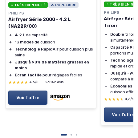
⭐ TRÈS BIEN NO
⭐ TRÈS BIEN NOTÉ
🔥 POPULAIRE
PHILIPS
PHILIPS
Airfryer Série
Airfryer Série 2000 - 4.2 L
Tiroir
(NA229/00)
＋
Double tiroir
p
＋
4.2 L
de capacité
simultanémen
＋
13 modes
de cuisson
＋
Capacité 9L
a
＋
Technologie RapidAir
pour cuisson plus
portions multi
saine
＋
Technologie 
＋
Jusqu'à 90% de matières grasses en
rapide et crous
moins
＋
Jusqu'à -90%
＋
Écran tactile
pour réglages faciles
comparé à la fr
★★★★★
★★★★★
4,6/5
—
23842 avis
＋
Économies d'
cuisson effica
Voir l'offre
★★★★★
★★★★★
4,6/5
Voir l'offre