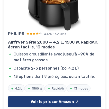
PHILIPS
★★★★★
★★★★★
4,4/5 · 671 avis
Airfryer Série 2000 — 4,2 L, 1500 W, RapidAir,
écran tactile, 13 modes
＋
Cuisson croustillante avec
jusqu’à −90% de
matières grasses
.
＋
Capacité
2–3 personnes
(bol 4,2 L).
＋
13 options
dont 9 préréglées,
écran tactile
.
＋
4,2 L
＋
1500 W
＋
RapidAir
＋
13 modes
Voir le prix sur Amazon ↗️