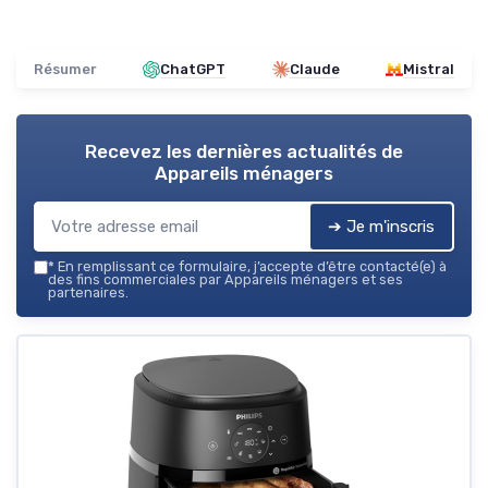
Résumer
ChatGPT
Claude
Mistral
Recevez les dernières actualités de
Appareils ménagers
➔ Je m'inscris
*
En remplissant ce formulaire, j’accepte d’être contacté(e) à
des fins commerciales par Appareils ménagers et ses
partenaires.