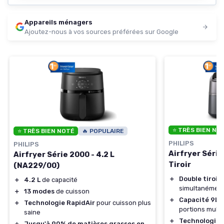
Appareils ménagers
Ajoutez-nous à vos sources préférées sur Google
⭐ TRÈS BIEN NO
⭐ TRÈS BIEN NOTÉ
🔥 POPULAIRE
PHILIPS
PHILIPS
Airfryer Série
Airfryer Série 2000 - 4.2 L
Tiroir
(NA229/00)
＋
Double tiroir
p
＋
4.2 L
de capacité
simultanémen
＋
13 modes
de cuisson
＋
Capacité 9L
a
＋
Technologie RapidAir
pour cuisson plus
portions multi
saine
＋
Technologie 
＋
Jusqu'à 90% de matières grasses en