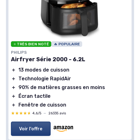
⭐ TRÈS BIEN NOTÉ
🔥 POPULAIRE
PHILIPS
Airfryer Série 2000 - 6.2L
＋
13 modes de cuisson
＋
Technologie RapidAir
＋
90% de matières grasses en moins
＋
Écran tactile
＋
Fenêtre de cuisson
★★★★★
★★★★★
4,6/5
—
26335 avis
Voir l'offre