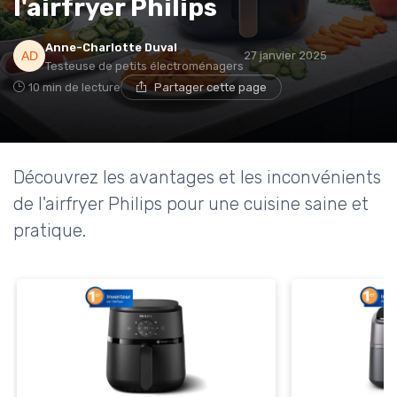
l'airfryer Philips
* En m'inscrivant, j'accepte de recevoir la newsletter
Anne-Charlotte Duval
27 janvier 2025
d'Appareils Ménagers et les offres de ses partenaires.
Testeuse de petits électroménagers
10 min de lecture
Partager cette page
Découvrez les avantages et les inconvénients
de l'airfryer Philips pour une cuisine saine et
pratique.