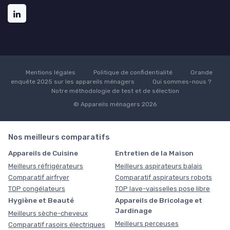
Mentions légales
Politique de confidentialité
Grande
enquête 2025 sur les appareils ménagers
Qui sommes-nous ?
Notre méthodologie de test et de sélection
© Appareils ménagers 2026
Nos meilleurs comparatifs
Appareils de Cuisine
Entretien de la Maison
Meilleurs réfrigérateurs
Meilleurs aspirateurs balais
Comparatif airfryer
Comparatif aspirateurs robots
TOP congélateurs
TOP lave-vaisselles pose libre
Hygiène et Beauté
Appareils de Bricolage et
Jardinage
Meilleurs sèche-cheveux
Meilleurs perceuses
Comparatif rasoirs électriques