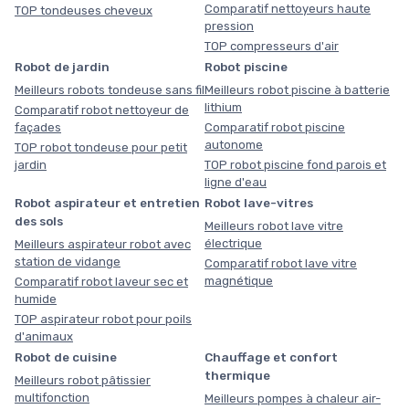
Comparatif nettoyeurs haute
TOP tondeuses cheveux
pression
TOP compresseurs d'air
Robot de jardin
Robot piscine
Meilleurs robots tondeuse sans fil
Meilleurs robot piscine à batterie
lithium
Comparatif robot nettoyeur de
façades
Comparatif robot piscine
autonome
TOP robot tondeuse pour petit
jardin
TOP robot piscine fond parois et
ligne d'eau
Robot aspirateur et entretien
Robot lave-vitres
des sols
Meilleurs robot lave vitre
électrique
Meilleurs aspirateur robot avec
station de vidange
Comparatif robot lave vitre
magnétique
Comparatif robot laveur sec et
humide
TOP aspirateur robot pour poils
d'animaux
Robot de cuisine
Chauffage et confort
thermique
Meilleurs robot pâtissier
multifonction
Meilleurs pompes à chaleur air-