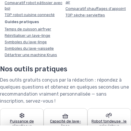
air
Comparatif robot pâtissier avec
bol
Comparatif chauffages d'appoint
TOP robot cuisine connecté
TOP sèche-serviettes
Guides pratiques
Temps de cuisson airfryer
Réinitialiser un lave-linge
Symboles du lave-linge
Symboles du lave-vaisselle
Détartrer une machine Krups
Nos outils pratiques
Des outils gratuits conçus par la rédaction : répondez à
quelques questions et obtenez en quelques secondes une
recommandation vraiment personnalisée — sans
inscription, servez-vous !
❄️
🧺
🌱
Puissance de
Capacité de lave-
Robot tondeuse : le
climatiseur
linge
calculateur