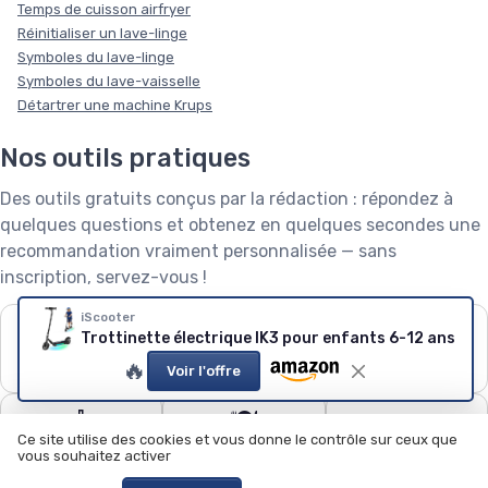
Temps de cuisson airfryer
Réinitialiser un lave-linge
Symboles du lave-linge
Symboles du lave-vaisselle
Détartrer une machine Krups
Nos outils pratiques
Des outils gratuits conçus par la rédaction : répondez à
quelques questions et obtenez en quelques secondes une
recommandation vraiment personnalisée — sans
inscription, servez-vous !
iScooter
❄️
🧺
🌱
Trottinette électrique IK3 pour enfants 6-12 ans
Puissance de
Capacité de lave-
Robot tondeuse : le
🔥
climatiseur
linge
calculateur
Voir l'offre
🧹
🍽️
🏊
Ce site utilise des cookies et vous donne le contrôle sur ceux que
Quel aspirateur
Configurateur lave-
Quel robot piscine ?
vous souhaitez activer
choisir ?
vaisselle