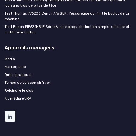
Test Atlantic Kit VMC Hygrogenius Flex : une VMC simple flux qui fait le
job sans trop de prise de tête
Test Thomas 776203 Centri 776 SEK : l’essoreuse qui finit le boulot de ta
machine
Test Bosch PIE631HB1E Série 6 : une plaque induction simple, efficace et
plutôt bien foutue
Appareils ménagers
Média
Marketplace
Outils pratiques
Temps de cuisson airfryer
Rejoindre le club
Kit média et RP