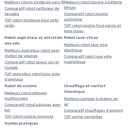
Meilleurs robots tondeuse sans fil
Meilleurs robot piscine à batterie
lithium
Comparatif robot nettoyeur de
façades
Comparatif robot piscine
autonome
TOP robot tondeuse pour petit
jardin
TOP robot piscine fond parois et
ligne d'eau
Robot aspirateur et entretien
Robot lave-vitres
des sols
Meilleurs robot lave vitre
électrique
Meilleurs aspirateur robot avec
station de vidange
Comparatif robot lave vitre
magnétique
Comparatif robot laveur sec et
humide
TOP aspirateur robot pour poils
d'animaux
Robot de cuisine
Chauffage et confort
thermique
Meilleurs robot pâtissier
multifonction
Meilleurs pompes à chaleur air-
air
Comparatif robot pâtissier avec
bol
Comparatif chauffages d'appoint
TOP robot cuisine connecté
TOP sèche-serviettes
Guides pratiques