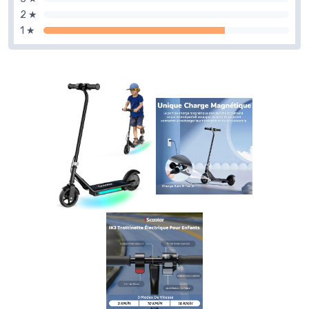
2 ★
1 ★