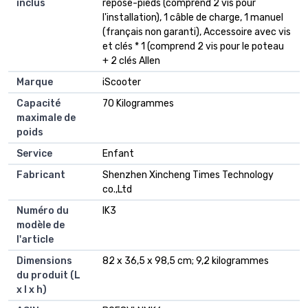
inclus
repose-pieds (comprend 2 vis pour
l'installation), 1 câble de charge, 1 manuel
(français non garanti), Accessoire avec vis
et clés * 1 (comprend 2 vis pour le poteau
+ 2 clés Allen
Marque
‎iScooter
Capacité
‎70 Kilogrammes
maximale de
poids
Service
‎Enfant
Fabricant
‎Shenzhen Xincheng Times Technology
co.,Ltd
Numéro du
‎IK3
modèle de
l'article
Dimensions
‎82 x 36,5 x 98,5 cm; 9,2 kilogrammes
du produit (L
x l x h)