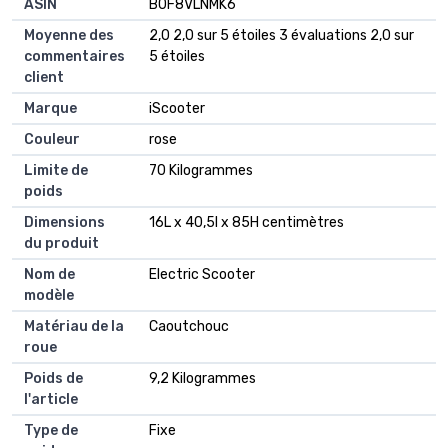
ASIN
‎B0F8VLNMK6
Moyenne des
2,0 2,0 sur 5 étoiles 3 évaluations 2,0 sur
commentaires
5 étoiles
client
Marque
iScooter
Couleur
rose
Limite de
70 Kilogrammes
poids
Dimensions
16L x 40,5l x 85H centimètres
du produit
Nom de
Electric Scooter
modèle
Matériau de la
Caoutchouc
roue
Poids de
9,2 Kilogrammes
l'article
Type de
Fixe