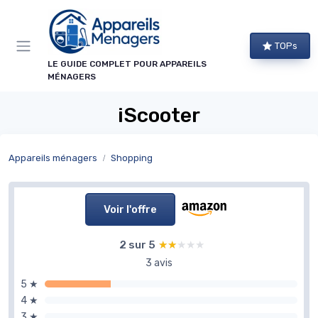
Panneau de gestion des cookies
TOPs
LE GUIDE COMPLET POUR APPAREILS
MÉNAGERS
iScooter
Appareils ménagers
Shopping
Voir l'offre
2 sur 5
★★★★★
★★★★★
3 avis
5 ★
4 ★
3 ★