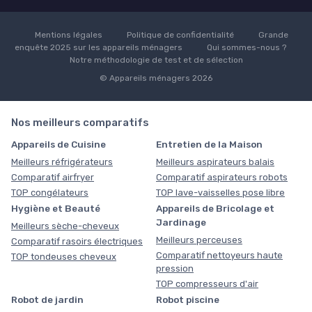
Mentions légales
Politique de confidentialité
Grande
enquête 2025 sur les appareils ménagers
Qui sommes-nous ?
Notre méthodologie de test et de sélection
© Appareils ménagers 2026
Nos meilleurs comparatifs
Appareils de Cuisine
Entretien de la Maison
Meilleurs réfrigérateurs
Meilleurs aspirateurs balais
Comparatif airfryer
Comparatif aspirateurs robots
TOP congélateurs
TOP lave-vaisselles pose libre
Hygiène et Beauté
Appareils de Bricolage et
Jardinage
Meilleurs sèche-cheveux
Meilleurs perceuses
Comparatif rasoirs électriques
Comparatif nettoyeurs haute
TOP tondeuses cheveux
pression
TOP compresseurs d'air
Robot de jardin
Robot piscine