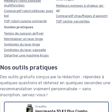
Meilleurs robot pâtissier
multifonction
Meilleurs pompes à chaleur air-
air
Comparatif robot pâtissier avec
bol
Comparatif chauffages d'appoint
TOP robot cuisine connecté
TOP sèche-serviettes
Guides pratiques
Temps de cuisson airfryer
Réinitialiser un lave-linge
Symboles du lave-linge
Symboles du lave-vaisselle
Détartrer une machine Krups
Nos outils pratiques
Des outils gratuits conçus par la rédaction : répondez à
quelques questions et obtenez en quelques secondes une
recommandation vraiment personnalisée — sans
inscription, servez-vous !
❄️
🧺
🌱
Creality
Imprimante 3D K2 Plus Combo