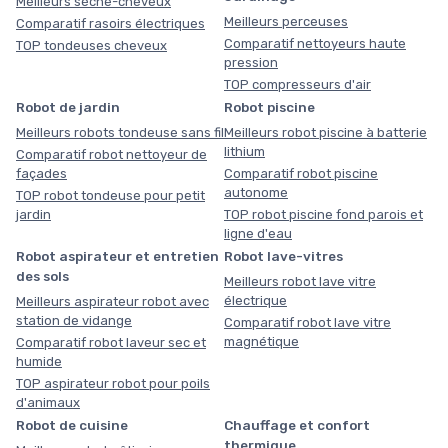
Meilleurs sèche-cheveux
Meilleurs perceuses
Comparatif rasoirs électriques
Comparatif nettoyeurs haute
TOP tondeuses cheveux
pression
TOP compresseurs d'air
Robot de jardin
Robot piscine
Meilleurs robots tondeuse sans fil
Meilleurs robot piscine à batterie
lithium
Comparatif robot nettoyeur de
façades
Comparatif robot piscine
autonome
TOP robot tondeuse pour petit
jardin
TOP robot piscine fond parois et
ligne d'eau
Robot aspirateur et entretien
Robot lave-vitres
des sols
Meilleurs robot lave vitre
électrique
Meilleurs aspirateur robot avec
station de vidange
Comparatif robot lave vitre
magnétique
Comparatif robot laveur sec et
humide
TOP aspirateur robot pour poils
d'animaux
Robot de cuisine
Chauffage et confort
thermique