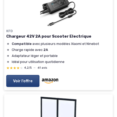
KFD
Chargeur 42V 2A pour Scooter Electrique
＋
Compatible
avec plusieurs modèles Xiaomi et Ninebot
＋
Charge rapide avec
2A
＋
Adaptateur léger et portable
＋
Idéal pour utilisation quotidienne
★★★★★
★★★★★
4,2/5
—
61 avis
Voir l'offre