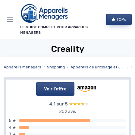
Panneau de gestion des cookies
TOPs
LE GUIDE COMPLET POUR APPAREILS
MÉNAGERS
Creality
Appareils ménagers
Shopping
Appareils de Bricolage et Jardinage
Br
Voir l'offre
4,1 sur 5
★★★★★
★★★★★
202 avis
5 ★
4 ★
3 ★