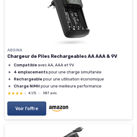
ABSINA
Chargeur de Piles Rechargeables AA AAA & 9V
＋
Compatible
avec AA, AAA et 9V
＋
4 emplacements
pour une charge simultanée
＋
Rechargeable
pour une utilisation économique
＋
Charge NiMH
pour une meilleure performance
★★★★★
★★★★★
4,1/5
—
587 avis
Voir l'offre