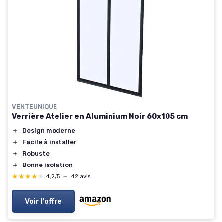
VENTEUNIQUE
Verrière Atelier en Aluminium Noir 60x105 cm
＋
Design moderne
＋
Facile à installer
＋
Robuste
＋
Bonne isolation
★★★★★
★★★★★
4,2/5
—
42 avis
Voir l'offre