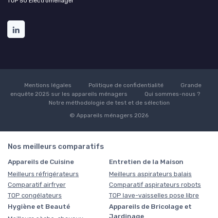
TOP 50 Électroménager
Mentions légales
Politique de confidentialité
Grande
enquête 2025 sur les appareils ménagers
Qui sommes-nous ?
Notre méthodologie de test et de sélection
© Appareils ménagers 2026
Nos meilleurs comparatifs
Appareils de Cuisine
Entretien de la Maison
Meilleurs réfrigérateurs
Meilleurs aspirateurs balais
Comparatif airfryer
Comparatif aspirateurs robots
TOP congélateurs
TOP lave-vaisselles pose libre
Hygiène et Beauté
Appareils de Bricolage et
Jardinage