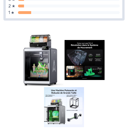
2 ★
1 ★