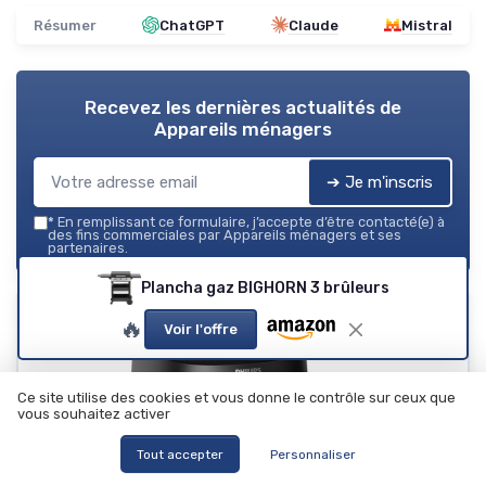
Résumer
ChatGPT
Claude
Mistral
Recevez les dernières actualités de
Appareils ménagers
➔ Je m'inscris
*
En remplissant ce formulaire, j’accepte d’être contacté(e) à
des fins commerciales par Appareils ménagers et ses
partenaires.
Plancha gaz BIGHORN 3 brûleurs
🔥
Voir l'offre
Ce site utilise des cookies et vous donne le contrôle sur ceux que
vous souhaitez activer
Tout accepter
Personnaliser