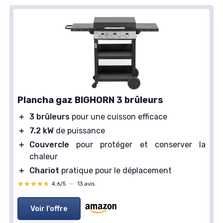
Plancha gaz BIGHORN 3 brûleurs
＋
3 brûleurs
pour une cuisson efficace
＋
7.2 kW
de puissance
＋
Couvercle
pour protéger et conserver la
chaleur
＋
Chariot
pratique pour le déplacement
★★★★★
★★★★★
4,6/5
—
13 avis
Voir l'offre