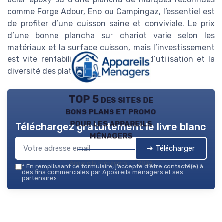
comme Forge Adour, Eno ou Campingaz, l’essentiel est
de profiter d’une cuisson saine et conviviale. Le prix
d’une bonne plancha sur chariot varie selon les
matériaux et la surface cuisson, mais l’investissement
est vite rentabilisé par la simplicité d’utilisation et la
diversité des plats réalisables.
TOP 5 des sites de
bons plans et promo
pour les appareils
Téléchargez gratuitement le livre blanc
ménagers
➔ Télécharger
Appareils ménagers — 2026
*
En remplissant ce formulaire, j’accepte d’être contacté(e) à
des fins commerciales par Appareils ménagers et ses
partenaires.