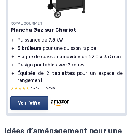
ROYAL GOURMET
Plancha Gaz sur Chariot
＋
Puissance de
7.5 kW
＋
3 brûleurs
pour une cuisson rapide
＋
Plaque de cuisson
amovible
de 62,0 x 35,5 cm
＋
Design
portable
avec 2 roues
＋
Équipée de 2
tablettes
pour un espace de
rangement
★★★★★
★★★★★
4,7/5
—
6 avis
Voir l'offre
Idées d’aménagement pour une