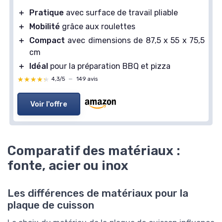
＋
Pratique
avec surface de travail pliable
＋
Mobilité
grâce aux roulettes
＋
Compact
avec dimensions de 87,5 x 55 x 75,5
cm
＋
Idéal
pour la préparation BBQ et pizza
★★★★★
★★★★★
4,3/5
—
149 avis
Voir l'offre
Comparatif des matériaux :
fonte, acier ou inox
Les différences de matériaux pour la
plaque de cuisson