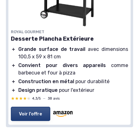
ROYAL GOURMET
Desserte Plancha Extérieure
＋
Grande surface de travail
avec dimensions
100,5 x 59 x 81 cm
＋
Convient pour divers appareils
comme
barbecue et four à pizza
＋
Construction en métal
pour durabilité
＋
Design pratique
pour l'extérieur
★★★★★
★★★★★
4,3/5
—
38 avis
Voir l'offre