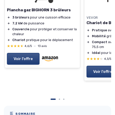
Plancha gaz BIGHORN 3 brûleurs
＋
3 brûleurs
pour une cuisson efficace
VEVOR
Chariot de Ba
＋
7.2 kW
de puissance
＋
Couvercle
pour protéger et conserver la
＋
Pratique
avec 
chaleur
＋
Mobilité
grâce
＋
Chariot
pratique pour le déplacement
＋
Compact
avec
★★★★★
★★★★★
4,6/5
—
13 avis
75,5 cm
＋
Idéal
pour la p
Voir l'offre
★★★★★
★★★★★
4,3/5
Voir l'offre
SOMMAIRE