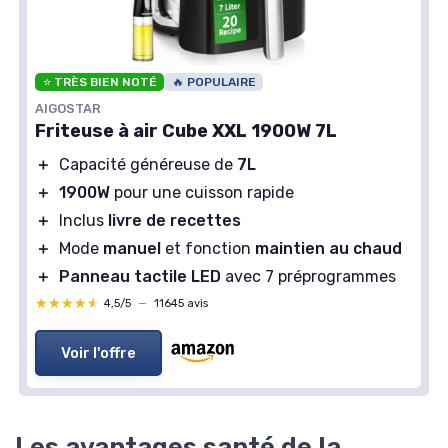
⭐ TRÈS BIEN NOTÉ
🔥 POPULAIRE
AIGOSTAR
Friteuse à air Cube XXL 1900W 7L
＋
Capacité généreuse de
7L
＋
1900W
pour une cuisson rapide
＋
Inclus
livre de recettes
＋
Mode
manuel
et fonction
maintien au chaud
＋
Panneau tactile LED
avec 7 préprogrammes
★★★★★
★★★★★
4,5/5
—
11645 avis
Voir l'offre
Les avantages santé de la