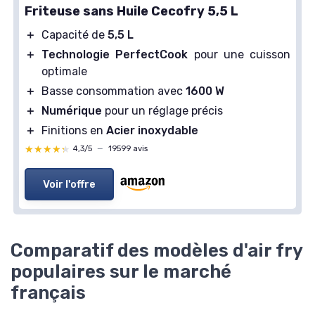
Friteuse sans Huile Cecofry 5,5 L
＋
Capacité de
5,5 L
＋
Technologie PerfectCook
pour une cuisson
optimale
＋
Basse consommation avec
1600 W
＋
Numérique
pour un réglage précis
＋
Finitions en
Acier inoxydable
★★★★★
★★★★★
4,3/5
—
19599 avis
Voir l'offre
Comparatif des modèles d'air fry
populaires sur le marché
français