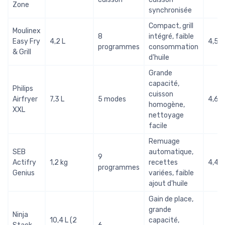
Zone
synchronisée
Compact, grill
Moulinex
8
intégré, faible
Easy Fry
4,2 L
4,5/
programmes
consommation
& Grill
d'huile
Grande
capacité,
Philips
cuisson
Airfryer
7,3 L
5 modes
4,6/
homogène,
XXL
nettoyage
facile
Remuage
SEB
automatique,
9
Actifry
1,2 kg
recettes
4,4/
programmes
Genius
variées, faible
ajout d'huile
Gain de place,
grande
Ninja
10,4 L (2
capacité,