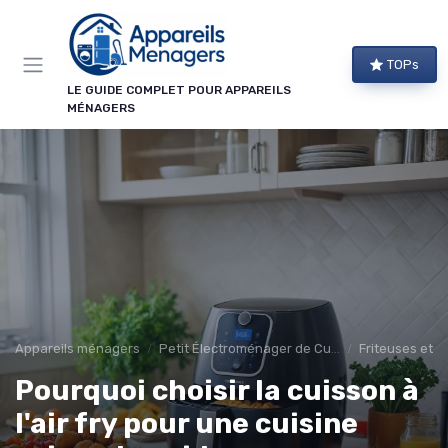
Panneau de gestion des cookies
TOPs
LE GUIDE COMPLET POUR APPAREILS
MÉNAGERS
Appareils ménagers
Petit Électroménager de Cuisine
Friteuses et C
Pourquoi choisir la cuisson à
l'air fry pour une cuisine