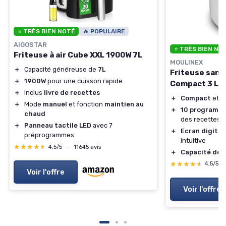
⭐ TRÈS BIEN NOTÉ
🔥 POPULAIRE
AIGOSTAR
⭐ TRÈS BIEN NO
Friteuse à air Cube XXL 1900W 7L
MOULINEX
＋
Capacité généreuse de
7L
Friteuse sans 
＋
1900W
pour une cuisson rapide
Compact 3 L
＋
Inclus
livre de recettes
＋
Compact
et fa
＋
Mode
manuel
et fonction
maintien au
＋
10 programm
chaud
des recettes v
＋
Panneau tactile LED
avec 7
＋
Ecran digital
préprogrammes
intuitive
★★★★★
★★★★★
4,5/5
—
11645 avis
＋
Capacité de 3
★★★★★
★★★★★
4,5/5
Voir l'offre
Voir l'offre