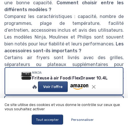
une bonne capacité.
Comment choisir entre les
différents modèles ?
Comparez les caractéristiques : capacité, nombre de
programmes, plage de température, facilité
d’entretien, accessoires inclus et avis des utilisateurs.
Les modèles Ninja, Moulinex et Philips sont souvent
bien notés pour leur fiabilité et leurs performances.
Les
accessoires sont-ils importants ?
Certains air fryers sont livrés avec des grilles,
séparateurs ou plateaux supplémentaires pour
multiplier les modes de cuisson et préparer plusieurs
NINJA
aliments en même temps. Cela peut faire la différence
Friteuse à air Foodi FlexDrawer 10.4L
selon vos besoins quotidiens.
🔥
Voir l'offre
Voir les tests de notre rédaction
Ce site utilise des cookies et vous donne le contrôle sur ceux que
vous souhaitez activer
Tout accepter
Personnaliser
Aigostar
Test Aigostar