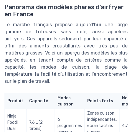
Panorama des modèles phares d'airfryer
en France
Le marché français propose aujourd'hui une large
gamme de friteuses sans huile, aussi appelées
airfryers. Ces appareils séduisent par leur capacité à
offrir des aliments croustillants avec très peu de
matières grasses. Voici un aperçu des modèles les plus
appréciés, en tenant compte de critères comme la
capacité, les modes de cuisson, la plage de
température, la facilité d'utilisation et l'encombrement
sur le plan de travail.
Modes
Note
Produit
Capacité
Points forts
cuisson
moy
Zones cuisson
Ninja
6
indépendantes,
Foodi
7,6 L (2
programmes
écran tactile,
4,7/
Dual
tiroirs)
cuisson
cuisson