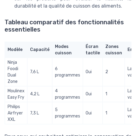
durabilité et la qualité de cuisson des aliments.
Tableau comparatif des fonctionnalités
essentielles
Modes
Écran
Zones
Modèle
Capacité
Ent
cuisson
tactile
cuisson
Ninja
Foodi
6
Lav
7,6 L
Oui
2
Dual
programmes
vais
Zone
Moulinex
4
Lav
4,2 L
Oui
1
Easy Fry
programmes
vais
Philips
5
Lav
Airfryer
7,3 L
Oui
1
programmes
vais
XXL