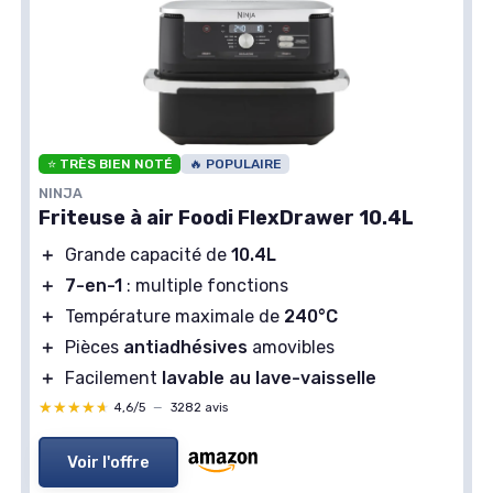
⭐ TRÈS BIEN NOTÉ
🔥 POPULAIRE
NINJA
Friteuse à air Foodi FlexDrawer 10.4L
＋
Grande capacité de
10.4L
＋
7-en-1
: multiple fonctions
＋
Température maximale de
240°C
＋
Pièces
antiadhésives
amovibles
＋
Facilement
lavable au lave-vaisselle
★★★★★
★★★★★
4,6/5
—
3282 avis
Voir l'offre