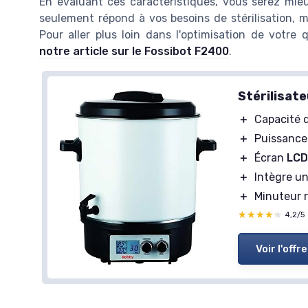
En évaluant ces caractéristiques, vous serez mieu
seulement répond à vos besoins de stérilisation, m
Pour aller plus loin dans l'optimisation de votr
notre article sur le Fossibot F2400
.
Stérilisate
＋
Capacité 
＋
Puissanc
＋
Écran
LC
＋
Intègre u
＋
Minuteur 
★★★★★
★★★★★
4,2/5
Voir l'offre