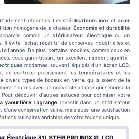
arfaitement étanches. Les
stérilisateurs inox
et
acier
tition homogène de la chaleur.
Économie et durabilité
s appareils comme un
stérilisateur électrique
ou un
Il évite l'achat répétitif de conserves industrielles et
ute l'année. De plus, certains modèles, comme ceux en
nées, vous garantissant un excellent
rapport qualité-
lectriques
modernes, souvent équipés d'un
écran LCD
,
ent de contrôler précisément les
températures
et les
de divers types de bocaux en verre, qu'ils soient de la
ement fournis avec un couvercle adapté qui sécurise la
 Pour découvrir d'autres astuces pour optimiser votre
 la yaourtière Lagrange
. Investir dans un stérilisateur
it d'une conservation saine, mais aussi une satisfaction
ations culinaires enrichies de votre touche unique.
eur Électrique 31L STERI PRO INOX XL LCD