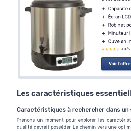
＋
Capacité 
＋
Écran LCD 
＋
Robinet po
＋
Minuteur i
＋
Cuve en in
★★★★★
★★★★★
4,4/5
Voir l'offre
Les caractéristiques essentiell
Caractéristiques à rechercher dans un s
Prenons un moment pour explorer les caractéristi
qualité devrait posséder. Le chemin vers une optimi