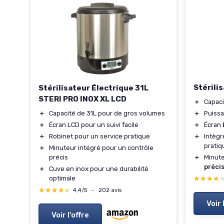
Stérili
Stérilisateur Électrique 31L
STERI PRO INOX XL LCD
＋
Capac
＋
Puiss
＋
Capacité de 31L pour de gros volumes
＋
Écran
＋
Écran LCD pour un suivi facile
＋
Intèg
＋
Robinet pour un service pratique
pratiq
＋
Minuteur intégré pour un contrôle
＋
Minute
précis
préci
＋
Cuve en inox pour une durabilité
★★★★
★★★★
optimale
★★★★★
★★★★★
4,4/5
—
202 avis
Voir 
Voir l'offre