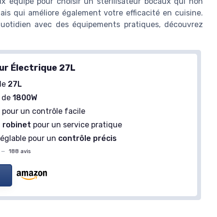
x équipé pour choisir un stérilisateur bocaux qui non
ais qui améliore également votre efficacité en cuisine.
e quotidien avec des équipements pratiques, découvrez
ur Électrique 27L
de
27L
e de
1800W
D
pour un contrôle facile
n
robinet
pour un service pratique
réglable pour un
contrôle précis
—
188 avis