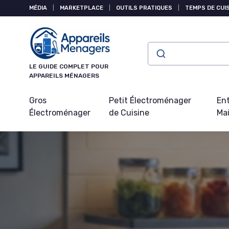
Panneau de gestion des cookies
MÉDIA
|
MARKETPLACE
|
OUTILS PRATIQUES
|
TEMPS DE CUI
LE GUIDE COMPLET POUR
APPAREILS MÉNAGERS
Gros
Petit Électroménager
Ent
Électroménager
de Cuisine
Ma