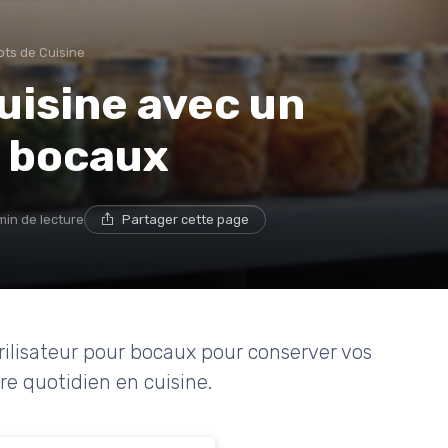
ts de Cuisine
uisine avec un
r bocaux
min de lecture
Partager cette page
ilisateur pour bocaux pour conserver vos
re quotidien en cuisine.