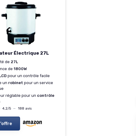
sateur Électrique 27L
ité de
27L
ance de
1800W
LCD
pour un contrôle facile
re un
robinet
pour un service
ue
ur réglable pour un
contrôle
s
★
★
4,2/5
—
188 avis
l'offre