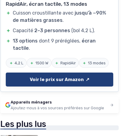
RapidAir, écran tactile, 13 modes
＋
Cuisson croustillante avec
jusqu’à −90%
de matières grasses
.
＋
Capacité
2–3 personnes
(bol 4,2 L).
＋
13 options
dont 9 préréglées,
écran
tactile
.
＋
4,2 L
＋
1500 W
＋
RapidAir
＋
13 modes
Voir le prix sur Amazon ↗️
Appareils ménagers
Ajoutez-nous à vos sources préférées sur Google
Les plus lus