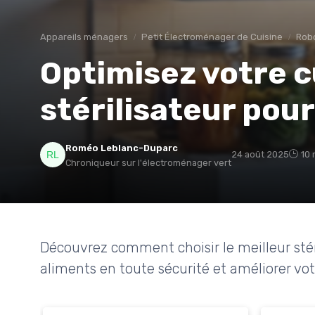
Appareils ménagers
Petit Électroménager de Cuisine
Robo
Optimisez votre c
stérilisateur pou
Roméo Leblanc-Duparc
24 août 2025
10 
Chroniqueur sur l'électroménager vert
Découvrez comment choisir le meilleur stér
aliments en toute sécurité et améliorer vot