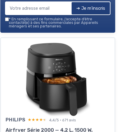
➔ Je m'inscris
*
En remplissant ce formulaire, j’accepte d’être
contacté(e) à des fins commerciales par Appareils
ménagers et ses partenaires.
PHILIPS
★★★★★
★★★★★
4,4/5 · 671 avis
Airfryer Série 2000 — 4,2 L, 1500 W,