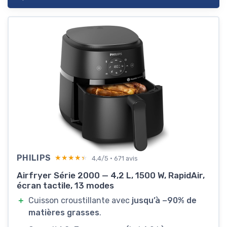
PHILIPS
★★★★★
★★★★★
4,4/5 · 671 avis
Airfryer Série 2000 — 4,2 L, 1500 W, RapidAir,
écran tactile, 13 modes
＋
Cuisson croustillante avec
jusqu’à −90% de
matières grasses
.