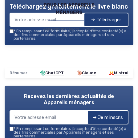
pour les appareils
Téléchargez gratuitement le livre blanc
ménagers
➔ Télécharger
Appareils ménagers — 2026
*
En remplissant ce formulaire, j’accepte d’être contacté(e) à
des fins commerciales par Appareils ménagers et ses
partenaires.
Résumer
ChatGPT
Claude
Mistral
Recevez les dernières actualités de
Appareils ménagers
➔ Je m'inscris
*
En remplissant ce formulaire, j’accepte d’être contacté(e) à
des fins commerciales par Appareils ménagers et ses
partenaires.