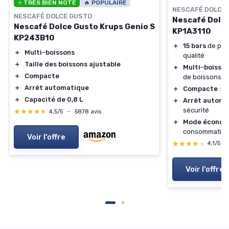
⭐ TRÈS BIEN NOTÉ
🔥 POPULAIRE
NESCAFÉ DOLCE
NESCAFÉ DOLCE GUSTO
Nescafé Dolce
Nescafé Dolce Gusto Krups Genio S
KP1A3110
KP243B10
＋
15 bars
de pre
＋
Multi-boissons
qualité
＋
Taille des boissons ajustable
＋
Multi-boisso
＋
Compacte
de boissons
＋
Arrêt automatique
＋
Compacte
: i
＋
Capacité de 0,8 L
＋
Arrêt automa
sécurité
★★★★★
★★★★★
4,5/5
—
5878 avis
＋
Mode économ
consommation
Voir l'offre
★★★★★
★★★★★
4,1/5
—
Voir l'offre