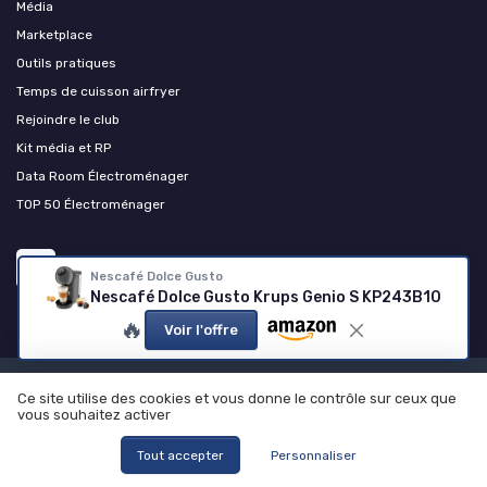
Média
Marketplace
Outils pratiques
Temps de cuisson airfryer
Rejoindre le club
Kit média et RP
Data Room Électroménager
TOP 50 Électroménager
Nescafé Dolce Gusto
Nescafé Dolce Gusto Krups Genio S KP243B10
🔥
Voir l'offre
Mentions légales
Politique de confidentialité
Grande
Ce site utilise des cookies et vous donne le contrôle sur ceux que
enquête 2025 sur les appareils ménagers
Qui sommes-nous ?
vous souhaitez activer
Notre méthodologie de test et de sélection
Tout accepter
Personnaliser
© Appareils ménagers 2026