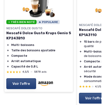
⭐ TRÈS BIEN NOTÉ
🔥 POPULAIRE
NESCAFÉ DOLCE
NESCAFÉ DOLCE GUSTO
Nescafé Dolce
Nescafé Dolce Gusto Krups Genio S
KP1A3110
KP243B10
＋
15 bars
de pre
＋
Multi-boissons
qualité
＋
Taille des boissons ajustable
＋
Multi-boisso
＋
Compacte
de boissons
＋
Arrêt automatique
＋
Compacte
: i
＋
Capacité de 0,8 L
＋
Arrêt automa
sécurité
★★★★★
★★★★★
4,5/5
—
5878 avis
＋
Mode économ
consommation
Voir l'offre
★★★★★
★★★★★
4,1/5
—
Voir l'offre