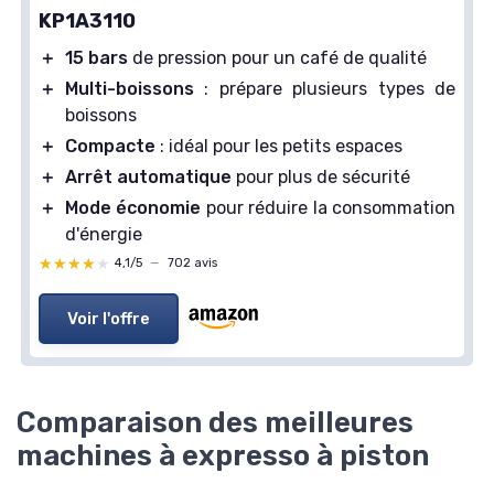
KP1A3110
＋
15 bars
de pression pour un café de qualité
＋
Multi-boissons
: prépare plusieurs types de
boissons
＋
Compacte
: idéal pour les petits espaces
＋
Arrêt automatique
pour plus de sécurité
＋
Mode économie
pour réduire la consommation
d'énergie
★★★★★
★★★★★
4,1/5
—
702 avis
Voir l'offre
Comparaison des meilleures
machines à expresso à piston