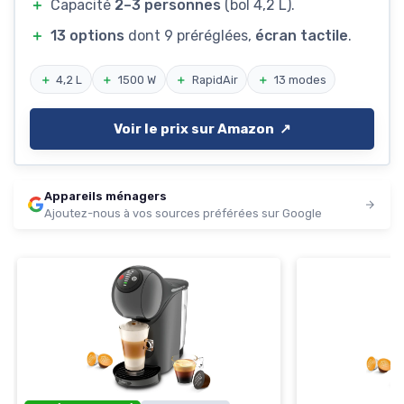
＋
Capacité
2–3 personnes
(bol 4,2 L).
＋
13 options
dont 9 préréglées,
écran tactile
.
＋
4,2 L
＋
1500 W
＋
RapidAir
＋
13 modes
Voir le prix sur Amazon ↗️
Appareils ménagers
Ajoutez-nous à vos sources préférées sur Google