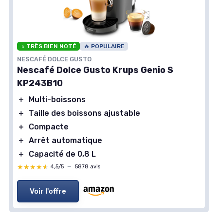
⭐ TRÈS BIEN NOTÉ
🔥 POPULAIRE
NESCAFÉ DOLCE GUSTO
Nescafé Dolce Gusto Krups Genio S
KP243B10
＋
Multi-boissons
＋
Taille des boissons ajustable
＋
Compacte
＋
Arrêt automatique
＋
Capacité de 0,8 L
★★★★★
★★★★★
4,5/5
—
5878 avis
Voir l'offre