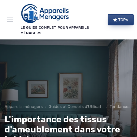
Panneau de gestion des cookies
TOPs
LE GUIDE COMPLET POUR APPAREILS
MÉNAGERS
Appareils ménagers
Guides et Conseils d'Utilisation
Tendances et 
L'importance des tissus
d'ameublement dans votre
→ Je m'abonne