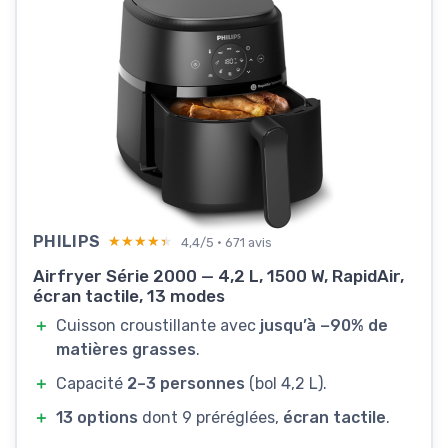
PHILIPS
★★★★★
★★★★★
4,4/5 · 671 avis
Airfryer Série 2000 — 4,2 L, 1500 W, RapidAir,
écran tactile, 13 modes
＋
Cuisson croustillante avec
jusqu’à −90% de
matières grasses
.
＋
Capacité
2–3 personnes
(bol 4,2 L).
＋
13 options
dont 9 préréglées,
écran tactile
.