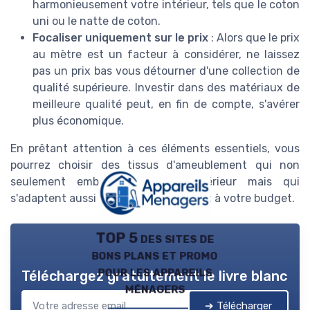
harmonieusement votre intérieur, tels que le coton
uni ou le natte de coton.
Focaliser uniquement sur le prix
: Alors que le prix
au mètre est un facteur à considérer, ne laissez
pas un prix bas vous détourner d'une collection de
qualité supérieure. Investir dans des matériaux de
meilleure qualité peut, en fin de compte, s'avérer
plus économique.
En prêtant attention à ces éléments essentiels, vous
pourrez choisir des tissus d'ameublement qui non
seulement embellissent votre intérieur mais qui
s'adaptent aussi à votre style de vie et à votre budget.
TOP 5 des sites de
bons plans et promo
pour les appareils
Téléchargez gratuitement le livre blanc
ménagers
➔ Télécharger