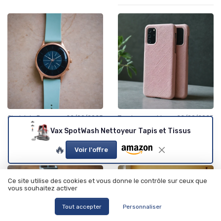
•
•
Choisir le Bon Appareil
22/09/2025
Tendances et Innovations
22/09/2025
Choisir une montre
Protégez votre Samsung
Vax SpotWash Nettoyeur Tapis et Tissus
connectée élégante pour
S24 avec style et efficacité
femme
🔥
Voir l'offre
Ce site utilise des cookies et vous donne le contrôle sur ceux que
vous souhaitez activer
Tout accepter
Personnaliser