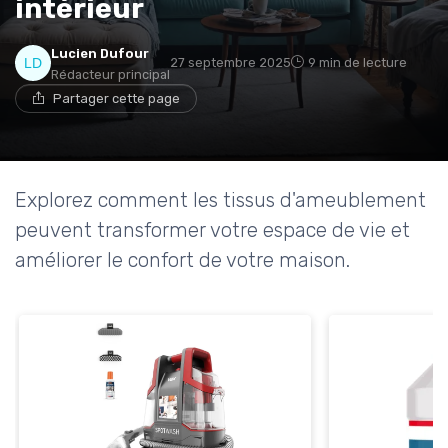
intérieur
* En m'inscrivant, j'accepte de recevoir la newsletter
Lucien Dufour
27 septembre 2025
9 min de lecture
d'Appareils Ménagers et les offres de ses partenaires.
Rédacteur principal
Partager cette page
Explorez comment les tissus d'ameublement
peuvent transformer votre espace de vie et
améliorer le confort de votre maison.