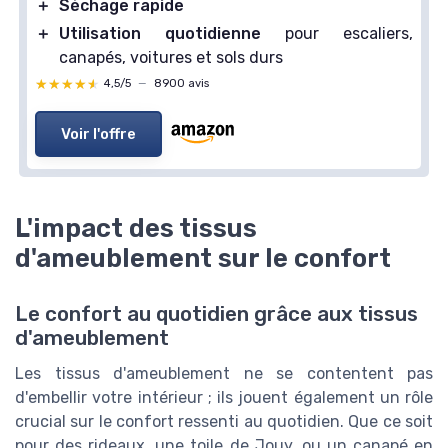
＋
Séchage rapide
＋
Utilisation quotidienne
pour escaliers,
canapés, voitures et sols durs
★★★★★
★★★★★
4,5/5
—
8900 avis
Voir l'offre
L'impact des tissus
d'ameublement sur le confort
Le confort au quotidien grâce aux tissus
d'ameublement
Les tissus d'ameublement ne se contentent pas
d'embellir votre intérieur ; ils jouent également un rôle
crucial sur le confort ressenti au quotidien. Que ce soit
pour des rideaux, une toile de Jouy, ou un canapé en