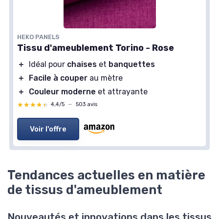
HEKO PANELS
Tissu d'ameublement Torino - Rose
＋
Idéal pour
chaises
et
banquettes
＋
Facile à couper
au mètre
＋
Couleur moderne
et attrayante
★★★★★
★★★★★
4,4/5
—
503 avis
Voir l'offre
Tendances actuelles en matière
de tissus d'ameublement
Nouveautés et innovations dans les tissus