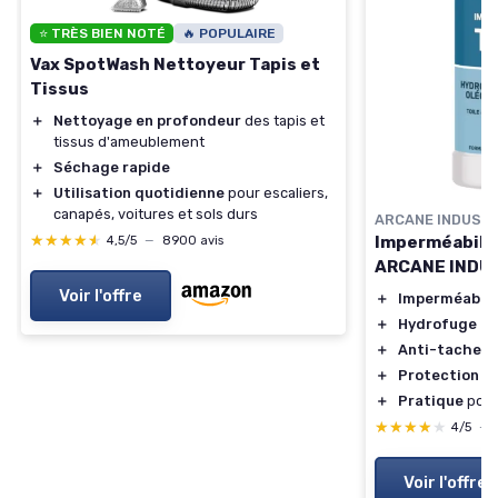
⭐ TRÈS BIEN NOTÉ
🔥 POPULAIRE
Vax SpotWash Nettoyeur Tapis et
Tissus
＋
Nettoyage en profondeur
des tapis et
tissus d'ameublement
＋
Séchage rapide
＋
Utilisation quotidienne
pour escaliers,
canapés, voitures et sols durs
ARCANE INDUST
★★★★★
★★★★★
Imperméabilisa
4,5/5
—
8900 avis
ARCANE INDU
Voir l'offre
＋
Imperméable
＋
Hydrofuge
＋
Anti-taches
＋
Protection
po
＋
Pratique
pour
★★★★★
★★★★★
4/5
—
Voir l'offre