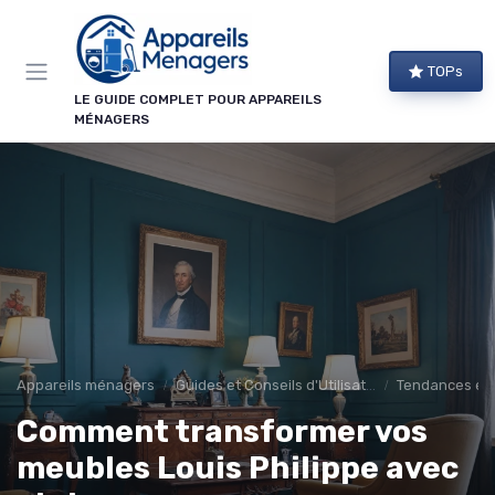
Panneau de gestion des cookies
TOPs
LE GUIDE COMPLET POUR APPAREILS
MÉNAGERS
Appareils ménagers
Guides et Conseils d'Utilisation
Tendances et 
Comment transformer vos
meubles Louis Philippe avec
→ Je m'abonne