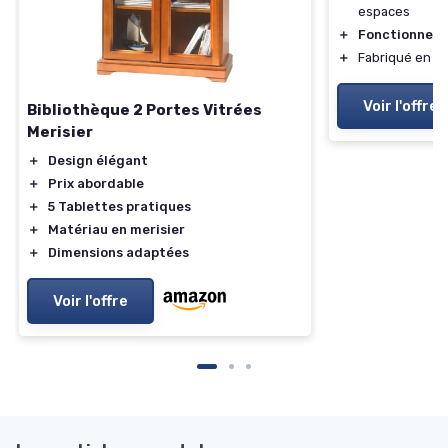
espaces
＋
Fonctionnel
: 
＋
Fabriqué en
bo
Voir l'offre
Bibliothèque 2 Portes Vitrées
Merisier
＋
Design élégant
＋
Prix abordable
＋
5 Tablettes pratiques
＋
Matériau en merisier
＋
Dimensions adaptées
Voir l'offre