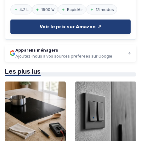
＋
4,2 L
＋
1500 W
＋
RapidAir
＋
13 modes
Voir le prix sur Amazon ↗️
Appareils ménagers
Ajoutez-nous à vos sources préférées sur Google
Les plus lus