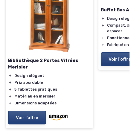
Buffet Bas Al
＋
Design
éléga
＋
Compact
: di
espaces
＋
Fonctionnel
: 
＋
Fabriqué en
bo
Voir l'offre
Bibliothèque 2 Portes Vitrées
Merisier
＋
Design élégant
＋
Prix abordable
＋
5 Tablettes pratiques
＋
Matériau en merisier
＋
Dimensions adaptées
Voir l'offre