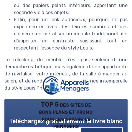
ou des papiers peints intérieurs, apportant une
seconde vie à ces objets.
Enfin, pour un look audacieux, pourquoi ne pas
expérimenter avec des teintes sombres et des
éléments en métal sur un meuble traditionnel afin
d'apporter un contraste saisissant tout en
respectant l'essence du style Louis.
Le relooking de meuble n'est pas seulement une
démarche esthétique, mais également une opportunité
de revitaliser votre intérieur, de la salle à manger au
salon, et de rendre hommage à l'élégance intemporelle
du style Louis Philippe.
TOP 5 des sites de
bons plans et promo
pour les appareils
Téléchargez gratuitement le livre blanc
ménagers