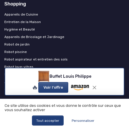
Shopping
Appareils de Cuisine
Entretien de la Maison
Hygiène et Beauté
Appareils de Bricolage et Jardinage
Robot de jardin
Robot piscine
Robot aspirateur et entretien des sols
Robot lave-vitres
Robot de cuisine
Buffet Louis Philippe
Autres produits et accessoires
🔥
Voir l'offre
Chauffage et confort thermique
Les plus lus
Ce site utilise des cookies et vous donne le contrôle sur ceux que
vous souhaitez activer
Comprendre et résoudre les codes d'erreur de votre lave-linge Valberg
Tout accepter
Personnaliser
Comment réinitialiser votre machine à café Krups à grain EA81