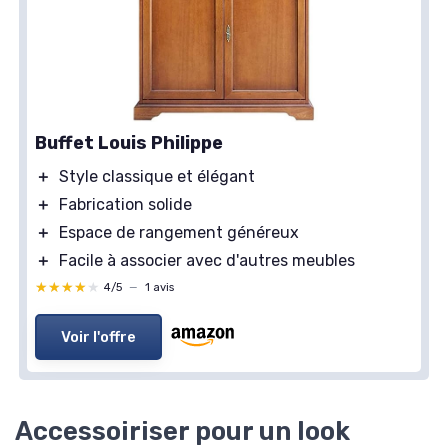
Buffet Louis Philippe
＋
Style classique et élégant
＋
Fabrication solide
＋
Espace de rangement généreux
＋
Facile à associer avec d'autres meubles
★★★★★
★★★★★
4/5
—
1 avis
Voir l'offre
Accessoiriser pour un look