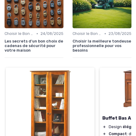
•
•
Choisir le Bon Appareil
24/08/2025
Choisir le Bon Appareil
23/08/2025
Les secrets d'un bon choix de
Choisir la meilleure tondeuse
cadenas de sécurité pour
professionnelle pour vos
votre maison
besoins
Buffet Bas Al
＋
Design
éléga
＋
Compact
: di