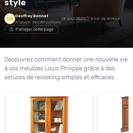
style
* En m'inscrivant, j'accepte de recevoir la newsletter
Geoffrey Bonnet
28 août 2025
8 min de lecture
d'Appareils Ménagers et les offres de ses partenaires.
Analyste des innovations
Partager cette page
Découvrez comment donner une nouvelle vie
à vos meubles Louis Philippe grâce à des
astuces de relooking simples et efficaces.