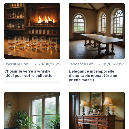
•
•
Choisir le Bon Appareil
28/08/2025
Tendances et Innovations
05/08/2026
Choisir le verre à whisky
L'élégance intemporelle
idéal pour votre collection
d'une table monastère en
chêne massif