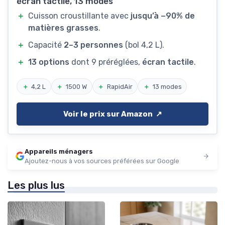
écran tactile, 13 modes
＋
Cuisson croustillante avec
jusqu’à −90% de
matières grasses
.
＋
Capacité
2–3 personnes
(bol 4,2 L).
＋
13 options
dont 9 préréglées,
écran tactile
.
＋
4,2 L
＋
1500 W
＋
RapidAir
＋
13 modes
Voir le prix sur Amazon ↗️
Appareils ménagers
Ajoutez-nous à vos sources préférées sur Google
Les plus lus