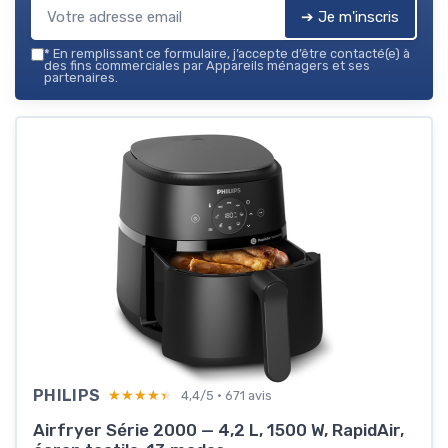
➔ Je m'inscris
*
En remplissant ce formulaire, j’accepte d’être contacté(e) à
des fins commerciales par Appareils ménagers et ses
partenaires.
PHILIPS
★★★★★
★★★★★
4,4/5 · 671 avis
Airfryer Série 2000 — 4,2 L, 1500 W, RapidAir,