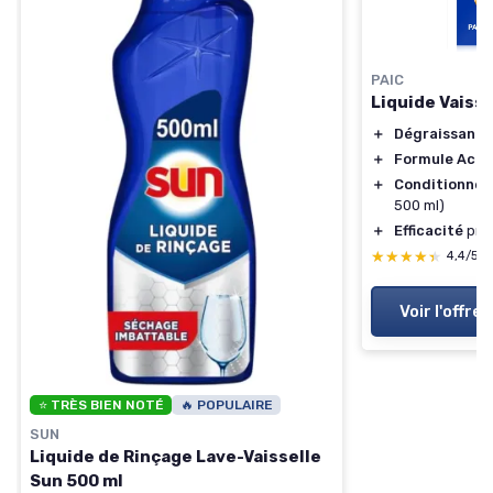
PAIC
Liquide Vaisse
＋
Dégraissant 
＋
Formule Activ
＋
Conditionne
500 ml)
＋
Efficacité
prou
★★★★★
★★★★★
4,4/5
Voir l'offre
⭐ TRÈS BIEN NOTÉ
🔥 POPULAIRE
SUN
Liquide de Rinçage Lave-Vaisselle
Sun 500 ml