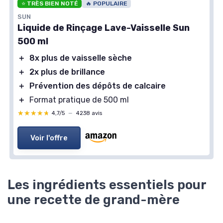
⭐ TRÈS BIEN NOTÉ
🔥 POPULAIRE
SUN
Liquide de Rinçage Lave-Vaisselle Sun
500 ml
＋
8x plus de vaisselle sèche
＋
2x plus de brillance
＋
Prévention des dépôts de calcaire
＋
Format pratique de 500 ml
★★★★★
★★★★★
4,7/5
—
4238 avis
Voir l'offre
Les ingrédients essentiels pour
une recette de grand-mère