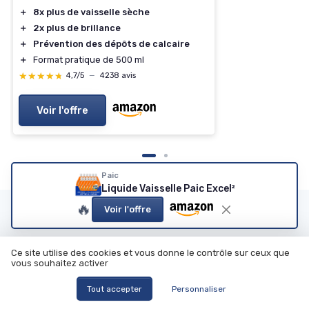
＋
8x plus de vaisselle sèche
＋
2x plus de brillance
＋
Prévention des dépôts de calcaire
＋
Format pratique de 500 ml
★★★★★
★★★★★
4,7/5
—
4238 avis
Voir l'offre
Paic
Liquide Vaisselle Paic Excel²
🔥
Voir l'offre
Les articles par date
Janvier 2024
Février 2024
Ce site utilise des cookies et vous donne le contrôle sur ceux que
Mars 2024
Octobre 2024
vous souhaitez activer
Novembre 2024
Décembre 2024
Tout accepter
Personnaliser
Janvier 2025
Février 2025