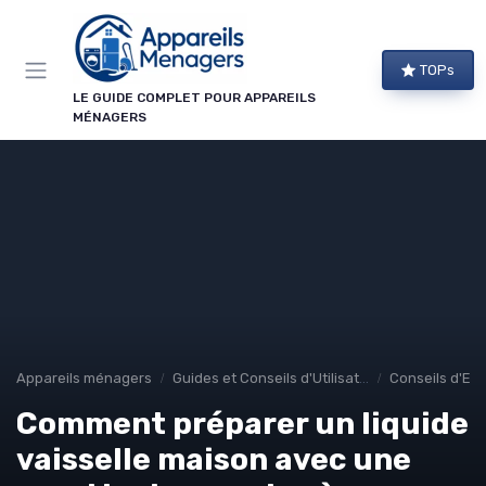
Panneau de gestion des cookies
TOPs
LE GUIDE COMPLET POUR APPAREILS
MÉNAGERS
Appareils ménagers
Guides et Conseils d'Utilisation
Conseils d'Ent
Comment préparer un liquide
vaisselle maison avec une