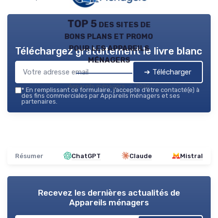
TOP 5 des sites de
bons plans et promo
pour les appareils
Téléchargez gratuitement le livre blanc
ménagers
➔ Télécharger
Appareils ménagers — 2026
*
En remplissant ce formulaire, j’accepte d’être contacté(e) à
des fins commerciales par Appareils ménagers et ses
partenaires.
Résumer
ChatGPT
Claude
Mistral
Recevez les dernières actualités de
Appareils ménagers