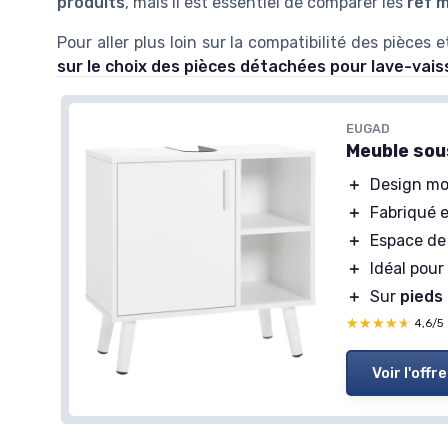
produits
, mais il est essentiel de comparer les
ref 
Pour aller plus loin sur la compatibilité des pièces 
sur le choix des pièces détachées pour lave-vais
EUGAD
Meuble sou
＋
Design m
＋
Fabriqué 
＋
Espace d
＋
Idéal pour
＋
Sur
pieds
★★★★★
★★★★★
4,6/5
Voir l'offre