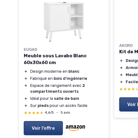
AKORD
EUGAD
Kit de 
Meuble sous Lavabo Blanc
＋
Desig
60x30x60 cm
＋
Armoi
＋
Design moderne en
blanc
＋
Meubl
＋
Fabriqué en
bois d'ingénierie
)
＋
Facil
＋
Espace de rangement avec
2
ace
★★★★
★★★★
compartiments ouverts
ès
＋
Idéal pour la
salle de bain
Voir 
＋
Sur
pieds
pour un accès facile
★★★★★
★★★★★
4,6/5
—
5 avis
Voir l'offre