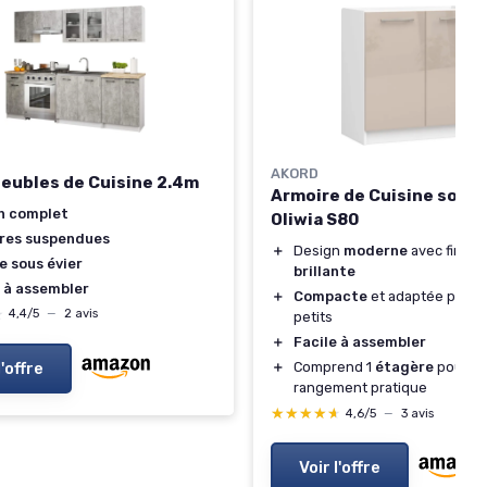
AKORD
Meubles de Cuisine 2.4m
Armoire de Cuisine sous l
n complet
Oliwia S80
res suspendues
＋
Design
moderne
avec finitio
e sous évier
brillante
e à assembler
＋
Compacte
et adaptée pour 
★
★
4,4/5
—
2 avis
petits
＋
Facile à assembler
l'offre
＋
Comprend 1
étagère
pour u
rangement pratique
★★★★★
★★★★★
4,6/5
—
3 avis
Voir l'offre