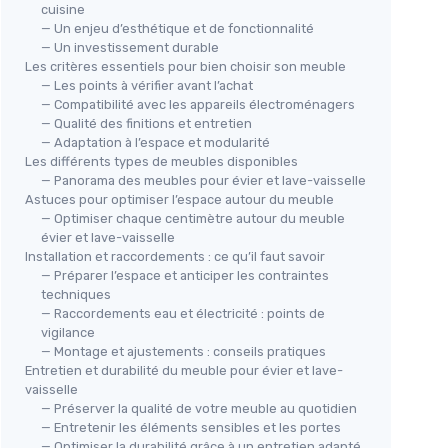
cuisine
— Un enjeu d’esthétique et de fonctionnalité
— Un investissement durable
Les critères essentiels pour bien choisir son meuble
— Les points à vérifier avant l’achat
— Compatibilité avec les appareils électroménagers
— Qualité des finitions et entretien
— Adaptation à l’espace et modularité
EUG
ROYAL CATERING
Les différents types de meubles disponibles
'évier
Meu
Plonge Professionnelle Inox
— Panorama des meubles pour évier et lave-vaisselle
Astuces pour optimiser l’espace autour du meuble
60
RCHS-1400WS
— Optimiser chaque centimètre autour du meuble
n
＋
＋
Matériau durable
en inox
évier et lave-vaisselle
＋
＋
Design compact
(64x140x95,5cm)
Installation et raccordements : ce qu’il faut savoir
espaces
— Préparer l’espace et anticiper les contraintes
＋
＋
2 bacs pour une
utilisation efficace
techniques
＋
2 portes coulissantes pour un
accès
— Raccordements eau et électricité : points de
＋
I
facile
vigilance
n
＋
＋
Bordure de
10 cm
pour éviter les
— Montage et ajustements : conseils pratiques
débordements
★★
★★
Entretien et durabilité du meuble pour évier et lave-
vaisselle
— Préserver la qualité de votre meuble au quotidien
Voir l'offre
— Entretenir les éléments sensibles et les portes
— Optimiser la durabilité grâce à un entretien adapté