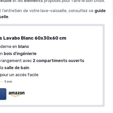
meuble
et les
éléments
proposés pour faire le bon choix.
et l’entretien de votre lave-vaisselle, consultez ce
guide
selle
.
s Lavabo Blanc 60x30x60 cm
oderne en
blanc
en
bois d'ingénierie
e rangement avec
2 compartiments ouverts
 la
salle de bain
pour un accès facile
—
5 avis