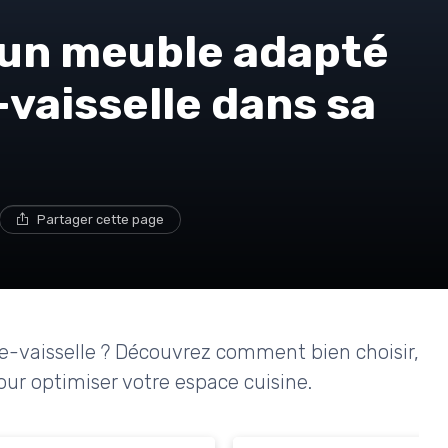
s
un meuble adapté
-vaisselle dans sa
Partager cette page
e-vaisselle ? Découvrez comment bien choisir,
our optimiser votre espace cuisine.