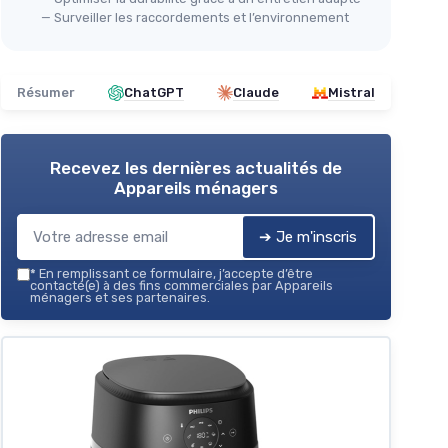
— Surveiller les raccordements et l’environnement
Résumer
ChatGPT
Claude
Mistral
Recevez les dernières actualités de
Appareils ménagers
➔ Je m'inscris
*
En remplissant ce formulaire, j’accepte d’être
contacté(e) à des fins commerciales par Appareils
ménagers et ses partenaires.