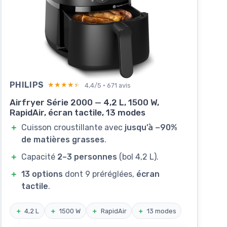
PHILIPS
★★★★★
★★★★★
4,4/5 · 671 avis
Airfryer Série 2000 — 4,2 L, 1500 W,
RapidAir, écran tactile, 13 modes
＋
Cuisson croustillante avec
jusqu’à −90%
de matières grasses
.
＋
Capacité
2–3 personnes
(bol 4,2 L).
＋
13 options
dont 9 préréglées,
écran
tactile
.
＋
4,2 L
＋
1500 W
＋
RapidAir
＋
13 modes