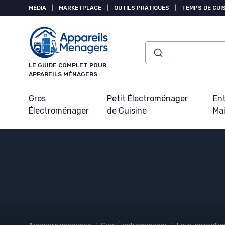
Panneau de gestion des cookies
MÉDIA
|
MARKETPLACE
|
OUTILS PRATIQUES
|
TEMPS DE CUI
LE GUIDE COMPLET POUR
APPAREILS MÉNAGERS
Gros
Petit Électroménager
Ent
Électroménager
de Cuisine
Ma