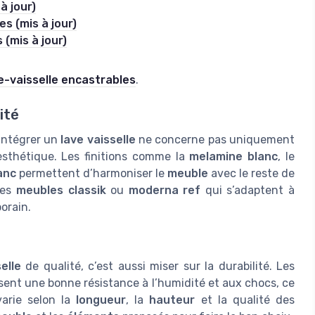
à jour)
s (mis à jour)
 (mis à jour)
e-vaisselle encastrables
.
ité
intégrer un
lave vaisselle
ne concerne pas uniquement
d’esthétique. Les finitions comme la
melamine blanc
, le
anc
permettent d’harmoniser le
meuble
avec le reste de
des
meubles classik
ou
moderna ref
qui s’adaptent à
orain.
elle
de qualité, c’est aussi miser sur la durabilité. Les
ent une bonne résistance à l’humidité et aux chocs, ce
arie selon la
longueur
, la
hauteur
et la qualité des