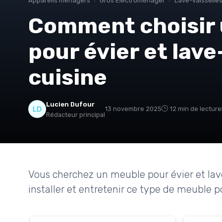
Appareils ménagers
Gros Électroménager
Lave-vaisselle
Comment choisir 
pour évier et lave
cuisine
Lucien Dufour
13 novembre 2025
12 min de lecture
Rédacteur principal
Vous cherchez un meuble pour évier et lav
installer et entretenir ce type de meuble p