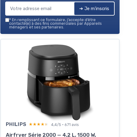
➔ Je m'inscris
*
En remplissant ce formulaire, j’accepte d’être
contacté(e) à des fins commerciales par Appareils
ménagers et ses partenaires.
PHILIPS
★★★★★
★★★★★
4,4/5 · 671 avis
Airfryer Série 2000 — 4,2 L, 1500 W,