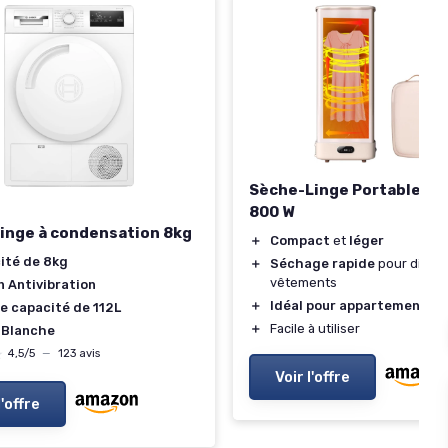
Sèche-Linge Portable Él
800 W
inge à condensation 8kg
＋
Compact
et
léger
ité de 8kg
＋
Séchage rapide
pour divers
vêtements
n Antivibration
＋
Idéal pour appartements
e capacité de 112L
＋
Facile à utiliser
 Blanche
★
★
4,5/5
—
123 avis
Voir l'offre
l'offre