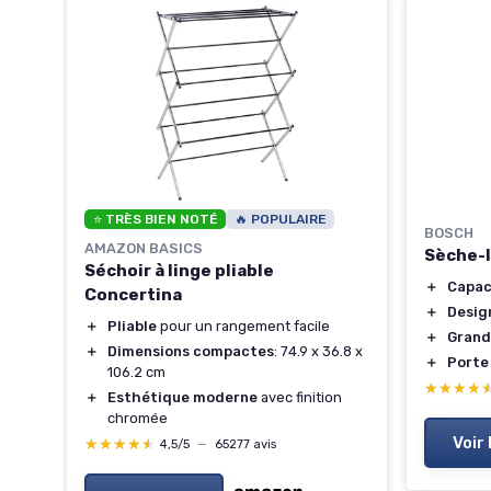
⭐ TRÈS BIEN NOTÉ
🔥 POPULAIRE
BOSCH
AMAZON BASICS
g,
Sèche-l
Séchoir à linge pliable
＋
Capac
Concertina
ité
＋
Desig
＋
Pliable
pour un rangement facile
＋
Grand
＋
Dimensions compactes
: 74.9 x 36.8 x
s
＋
Porte
106.2 cm
★★★★
★★★★
＋
Esthétique moderne
avec finition
chromée
Voir 
★★★★★
★★★★★
4,5/5
—
65277 avis