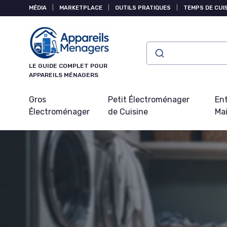
Panneau de gestion des cookies
MÉDIA
|
MARKETPLACE
|
OUTILS PRATIQUES
|
TEMPS DE CUI
LE GUIDE COMPLET POUR
APPAREILS MÉNAGERS
Gros
Petit Électroménager
Ent
Électroménager
de Cuisine
Ma