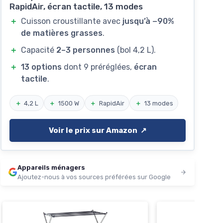
RapidAir, écran tactile, 13 modes
＋
Cuisson croustillante avec
jusqu’à −90%
de matières grasses
.
＋
Capacité
2–3 personnes
(bol 4,2 L).
＋
13 options
dont 9 préréglées,
écran
tactile
.
＋
4,2 L
＋
1500 W
＋
RapidAir
＋
13 modes
Voir le prix sur Amazon ↗️
Appareils ménagers
Ajoutez-nous à vos sources préférées sur Google