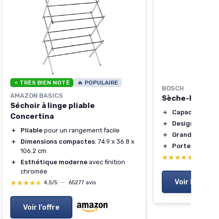
⭐ TRÈS BIEN NOTÉ
🔥 POPULAIRE
BOSCH
AMAZON BASICS
Sèche-linge à
Séchoir à linge pliable
＋
Capacité de 8
Concertina
＋
Design Antivib
＋
Pliable
pour un rangement facile
＋
Grande capaci
＋
Dimensions compactes
: 74.9 x 36.8 x
＋
Porte Blanche
106.2 cm
★★★★★
★★★★★
4,5/5
—
＋
Esthétique moderne
avec finition
chromée
Voir l'offre
★★★★★
★★★★★
4,5/5
—
65277 avis
Voir l'offre