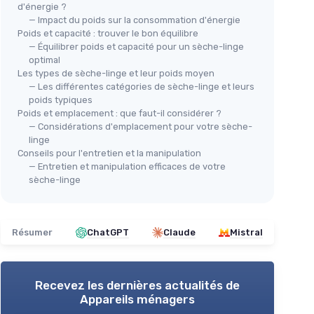
d'énergie ?
— Impact du poids sur la consommation d'énergie
Poids et capacité : trouver le bon équilibre
— Équilibrer poids et capacité pour un sèche-linge
optimal
Les types de sèche-linge et leur poids moyen
— Les différentes catégories de sèche-linge et leurs
poids typiques
Poids et emplacement : que faut-il considérer ?
— Considérations d'emplacement pour votre sèche-
ectrique
linge
⭐ 
BOSCH
Conseils pour l'entretien et la manipulation
AMA
Sèche linge WTH8300DFR, 8 kg,
— Entretien et manipulation efficaces de votre
Séc
Pompe à chaleur
sèche-linge
Con
＋
Pompe à chaleur
pour une efficacité
＋
énergétique
＋
＋
Capacité de 8 kg
pour les grandes
Résumer
ChatGPT
Claude
Mistral
charges
＋
＋
Design blanc
moderne et épuré
★★★★★
★★★★★
4,5/5
—
206 avis
Recevez les dernières actualités de
★★
★★
Appareils ménagers
Voir l'offre