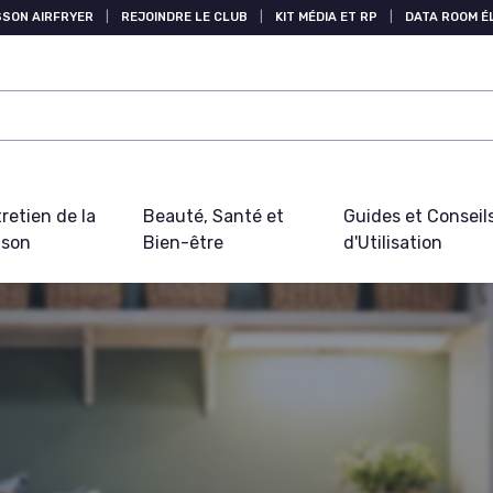
SSON AIRFRYER
|
REJOINDRE LE CLUB
|
KIT MÉDIA ET RP
|
DATA ROOM 
retien de la
Beauté, Santé et
Guides et Conseil
ison
Bien-être
d'Utilisation