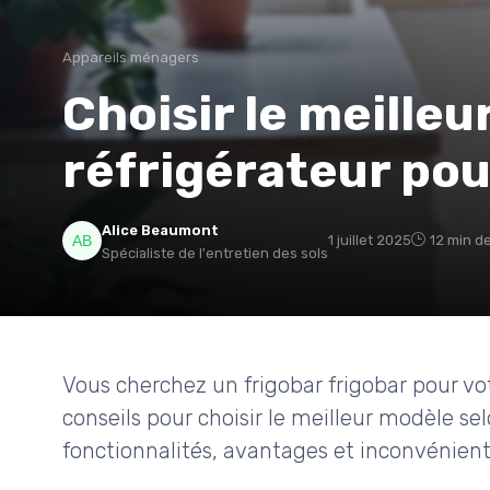
Appareils ménagers
Choisir le meilleu
réfrigérateur pou
Alice Beaumont
1 juillet 2025
12 min d
Spécialiste de l'entretien des sols
Vous cherchez un frigobar frigobar pour vo
conseils pour choisir le meilleur modèle se
fonctionnalités, avantages et inconvénient