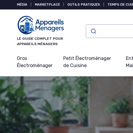
Panneau de gestion des cookies
MÉDIA
|
MARKETPLACE
|
OUTILS PRATIQUES
|
TEMPS DE CUI
LE GUIDE COMPLET POUR
APPAREILS MÉNAGERS
Gros
Petit Électroménager
Ent
Électroménager
de Cuisine
Ma