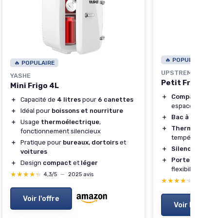
🔥 POPULAIRE
🔥 POPULAIRE
UPSTREMAN
YASHE
Petit Frigo 91
Mini Frigo 4L
＋
Compact
et idé
＋
Capacité de
4 litres
pour
6 canettes
espaces
＋
Idéal pour
boissons et nourriture
＋
Bac à légumes
＋
Usage
thermoélectrique
,
＋
Thermostat ré
fonctionnement silencieux
température
＋
Pratique pour
bureaux, dortoirs
et
＋
Silencieux
en 
voitures
＋
Porte réversib
＋
Design
compact
et
léger
flexibilité
★★★★★
★★★★★
4,3/5
—
2025 avis
★★★★★
★★★★★
4,2/5
—
Voir l'offre
Voir l'offre