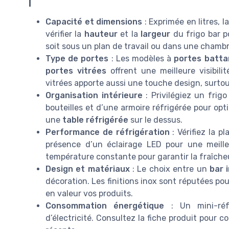
Capacité et dimensions
: Exprimée en litres, l
vérifier la
hauteur
et la
largeur
du frigo bar p
soit sous un plan de travail ou dans une chambr
Type de portes
: Les modèles à
portes batta
portes vitrées
offrent une meilleure visibili
vitrées apporte aussi une touche design, surto
Organisation intérieure
: Privilégiez un frig
bouteilles et d’une armoire réfrigérée pour o
une
table réfrigérée
sur le dessus.
Performance de réfrigération
: Vérifiez la p
présence d’un éclairage LED pour une meilleu
température constante pour garantir la fraîcheu
Design et matériaux
: Le choix entre un
bar 
décoration. Les finitions inox sont réputées po
en valeur vos produits.
Consommation énergétique
: Un mini-réf
d’électricité. Consultez la fiche produit pour c