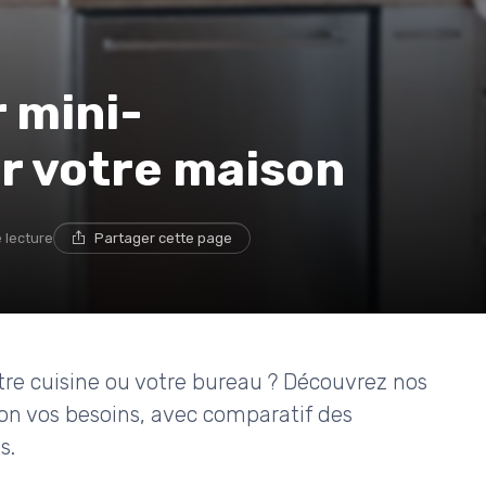
r mini-
r votre maison
e lecture
Partager cette page
tre cuisine ou votre bureau ? Découvrez nos
lon vos besoins, avec comparatif des
s.