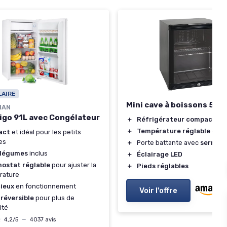
LAIRE
Mini cave à boissons 52 L
MAN
rigo 91L avec Congélateur
＋
Réfrigérateur compact
＋
Température réglable
de 0
act
et idéal pour les petits
es
＋
Porte battante avec
serrura
 légumes
inclus
＋
Éclairage LED
ostat réglable
pour ajuster la
＋
Pieds réglables
rature
cieux
en fonctionnement
Voir l'offre
 réversible
pour plus de
lité
★
★
4,2/5
—
4037 avis