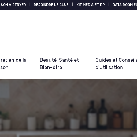
SSON AIRFRYER
|
REJOINDRE LE CLUB
|
KIT MÉDIA ET RP
|
DATA ROOM 
retien de la
Beauté, Santé et
Guides et Conseil
ison
Bien-être
d'Utilisation