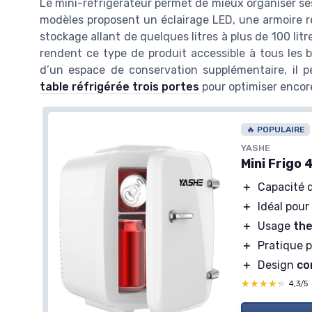
Le mini-réfrigérateur permet de mieux organiser ses p
modèles proposent un éclairage LED, une armoire ré
stockage allant de quelques litres à plus de 100 litre
rendent ce type de produit accessible à tous les 
d’un espace de conservation supplémentaire, il p
table réfrigérée trois portes
pour optimiser encore
🔥 POPULAIRE
Mini cave à boisson
PSTREMAN
etit Frigo 91L avec Congélateur
＋
Réfrigérateur com
🔥 POPULAIRE
＋
Température régla
Compact
et idéal pour les petits
YASHE
espaces
＋
Porte battante avec
Mini Frigo 
Bac à légumes
inclus
＋
Éclairage LED
Thermostat réglable
pour ajuster la
＋
Pieds réglables
＋
Capacité 
température
＋
Idéal pou
Silencieux
en fonctionnement
Voir l'offre
＋
Usage
the
Porte réversible
pour plus de
flexibilité
＋
Pratique 
★★★★
★★★★
4,2/5
—
4037 avis
＋
Design
co
★★★★★
★★★★★
4,3/5
Voir l'offre