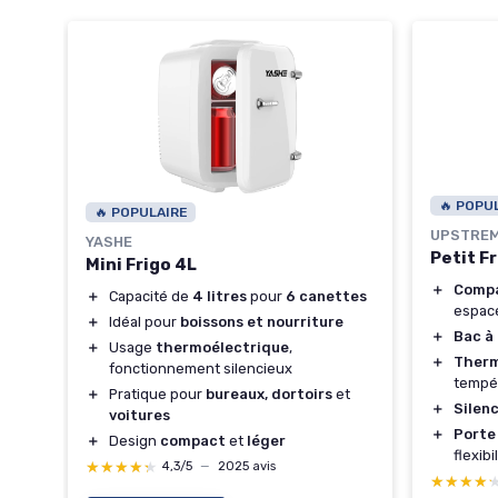
🔥 POPU
🔥 POPULAIRE
UPSTRE
YASHE
Petit F
Mini Frigo 4L
＋
Comp
＋
Capacité de
4 litres
pour
6 canettes
espac
t
＋
Idéal pour
boissons et nourriture
＋
Bac à
＋
Usage
thermoélectrique
,
＋
Therm
C
fonctionnement silencieux
tempé
＋
Pratique pour
bureaux, dortoirs
et
＋
Silen
voitures
＋
Porte
＋
Design
compact
et
léger
flexibi
★★★★★
★★★★★
4,3/5
—
2025 avis
★★★★
★★★★