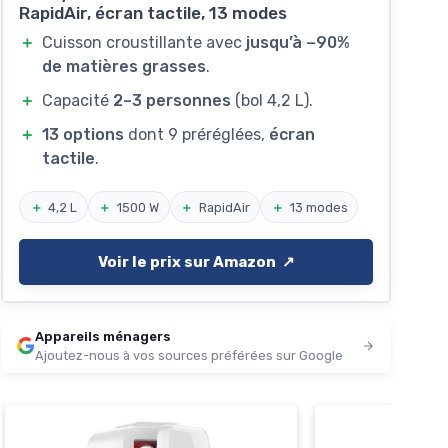
RapidAir, écran tactile, 13 modes
＋
Cuisson croustillante avec
jusqu’à −90%
de matières grasses
.
＋
Capacité
2–3 personnes
(bol 4,2 L).
＋
13 options
dont 9 préréglées,
écran
tactile
.
＋
4,2 L
＋
1500 W
＋
RapidAir
＋
13 modes
Voir le prix sur Amazon ↗️
Appareils ménagers
Ajoutez-nous à vos sources préférées sur Google