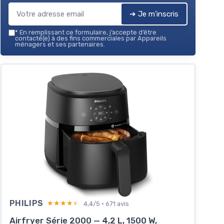
visibilité
➔ Je m'inscris
Voir l'offre
*
En remplissant ce formulaire, j’accepte d’être
contacté(e) à des fins commerciales par Appareils
ménagers et ses partenaires.
PHILIPS
★★★★★
★★★★★
4,4/5 · 671 avis
Airfryer Série 2000 — 4,2 L, 1500 W,