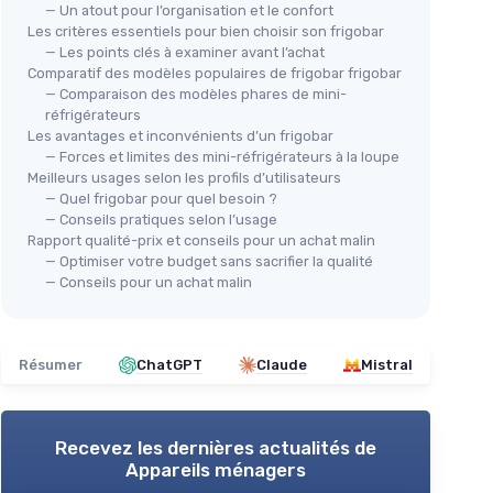
— Un atout pour l’organisation et le confort
Les critères essentiels pour bien choisir son frigobar
— Les points clés à examiner avant l’achat
Comparatif des modèles populaires de frigobar frigobar
— Comparaison des modèles phares de mini-
réfrigérateurs
Les avantages et inconvénients d’un frigobar
— Forces et limites des mini-réfrigérateurs à la loupe
Meilleurs usages selon les profils d’utilisateurs
— Quel frigobar pour quel besoin ?
🔥
— Conseils pratiques selon l’usage
YAS
Rapport qualité-prix et conseils pour un achat malin
Min
— Optimiser votre budget sans sacrifier la qualité
Mini Armoire à Boissons 92L
— Conseils pour un achat malin
/+10 °C
＋
tion
＋
Économie d'espace avec un format
＋
compact
＋
＋
Température réglable de
0 à +10°C
Résumer
ChatGPT
Claude
Mistral
＋
Étagères réglables
pour un
＋
rangement personnalisé
＋
Porte avec serrure
pour plus de
＋
Recevez les dernières actualités de
sécurité
★★
★★
Appareils ménagers
＋
Éclairage LED
pour une meilleure