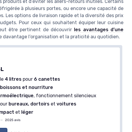
roduits et d’éviter les allers-retours inutiles. Certains
frigérée à plusieurs portes, ou encore une capacité de
s. Les options de livraison rapide et la diversité des prix
budgets. Pour ceux qui souhaitent équiper leur cuisine
eut être pertinent de découvrir
les avantages d’une
 davantage l’organisation et la praticité au quotidien.
s 52 L
pact
Mini Armoire à Boissons 92L
ble
de 0/+10 °C
serruration
＋
Économie d'espace avec un format
4L
compact
＋
Température réglable de
0 à +10°C
de
4 litres
pour
6 canettes
＋
Étagères réglables
pour un
r
boissons et nourriture
rangement personnalisé
rmoélectrique
, fonctionnement silencieux
＋
Porte avec serrure
pour plus de
sécurité
pour
bureaux, dortoirs
et
voitures
＋
Éclairage LED
pour une meilleure
mpact
et
léger
visibilité
—
2025 avis
Voir l'offre