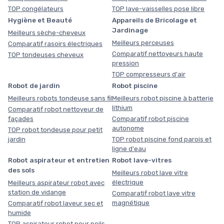
TOP congélateurs
TOP lave-vaisselles pose libre
Hygiène et Beauté
Appareils de Bricolage et
Jardinage
Meilleurs sèche-cheveux
Meilleurs perceuses
Comparatif rasoirs électriques
Comparatif nettoyeurs haute
TOP tondeuses cheveux
pression
TOP compresseurs d'air
Robot de jardin
Robot piscine
Meilleurs robots tondeuse sans fil
Meilleurs robot piscine à batterie
lithium
Comparatif robot nettoyeur de
façades
Comparatif robot piscine
autonome
TOP robot tondeuse pour petit
jardin
TOP robot piscine fond parois et
ligne d'eau
Robot aspirateur et entretien
Robot lave-vitres
des sols
Meilleurs robot lave vitre
électrique
Meilleurs aspirateur robot avec
station de vidange
Comparatif robot lave vitre
magnétique
Comparatif robot laveur sec et
humide
TOP aspirateur robot pour poils