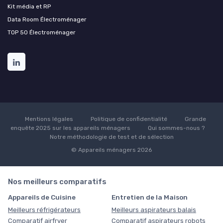
Kit média et RP
Data Room Électroménager
TOP 50 Électroménager
Mentions légales
Politique de confidentialité
Grande
enquête 2025 sur les appareils ménagers
Qui sommes-nous ?
Notre méthodologie de test et de sélection
© Appareils ménagers 2026
Nos meilleurs comparatifs
Appareils de Cuisine
Entretien de la Maison
Meilleurs réfrigérateurs
Meilleurs aspirateurs balais
Comparatif airfryer
Comparatif aspirateurs robots