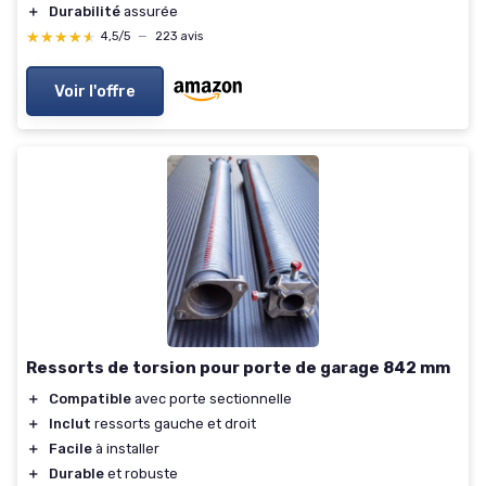
＋
Durabilité
assurée
★★★★★
★★★★★
4,5/5
—
223 avis
Voir l'offre
Ressorts de torsion pour porte de garage 842 mm
＋
Compatible
avec porte sectionnelle
＋
Inclut
ressorts gauche et droit
＋
Facile
à installer
＋
Durable
et robuste