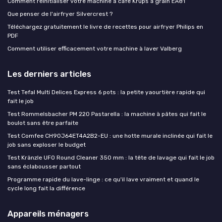
Comment réinitialiser votre machine à café Krups à grain EA81
Que penser de l'airfryer Silvercrest ?
Téléchargez gratuitement le livre de recettes pour airfryer Philips en
PDF
Comment utiliser efficacement votre machine à laver Valberg
Les derniers articles
Test Tefal Multi Delices Express 6 pots : la petite yaourtière rapide qui
fait le job
Test Rommelsbacher PM 220 Pastarella : la machine à pâtes qui fait le
boulot sans être parfaite
Test Comfee CH90J64ET4A2B2-EU : une hotte murale inclinée qui fait le
job sans exploser le budget
Test Kränzle UFO Round Cleaner 350 mm : la tête de lavage qui fait le job
sans éclabousser partout
Programme rapide du lave-linge : ce qu'il lave vraiment et quand le
cycle long fait la différence
Appareils ménagers