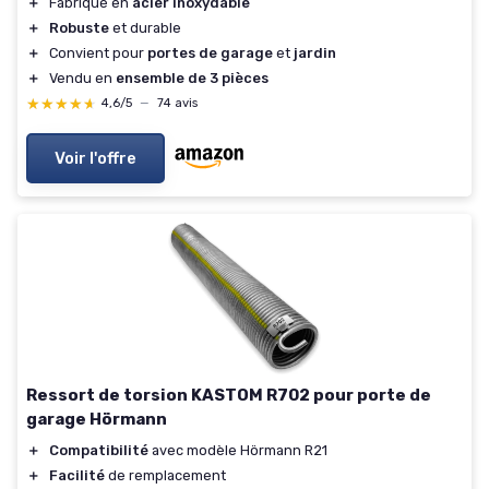
＋
Fabriqué en
acier inoxydable
＋
Robuste
et durable
＋
Convient pour
portes de garage
et
jardin
＋
Vendu en
ensemble de 3 pièces
★★★★★
★★★★★
4,6/5
—
74 avis
Voir l'offre
Ressort de torsion KASTOM R702 pour porte de
garage Hörmann
＋
Compatibilité
avec modèle Hörmann R21
＋
Facilité
de remplacement