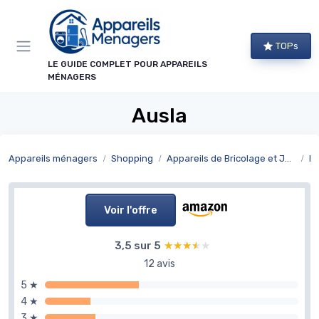
Panneau de gestion des cookies
TOPs
LE GUIDE COMPLET POUR APPAREILS
MÉNAGERS
Ausla
Appareils ménagers
Shopping
Appareils de Bricolage et Jardinage
Br
Voir l'offre
3,5 sur 5
★★★★★
★★★★★
12 avis
5 ★
4 ★
3 ★