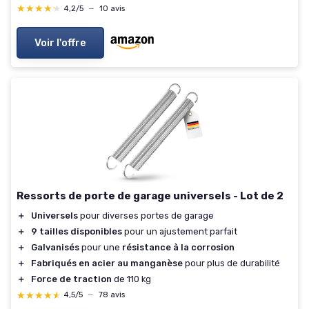
★★★★★
★★★★★
4,2/5
—
10 avis
Voir l'offre
Ressorts de porte de garage universels - Lot de 2
＋
Universels
pour diverses portes de garage
＋
9 tailles disponibles
pour un ajustement parfait
＋
Galvanisés
pour une
résistance à la corrosion
＋
Fabriqués en acier au manganèse
pour plus de durabilité
＋
Force de traction
de 110 kg
★★★★★
★★★★★
4,5/5
—
78 avis