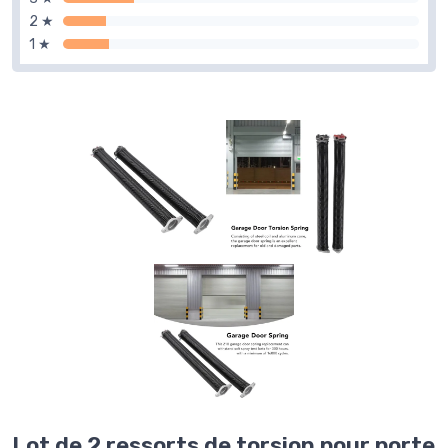
2 ★
1 ★
Lot de 2 ressorts de torsion pour porte