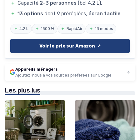
＋
Capacité
2–3 personnes
(bol 4,2 L).
＋
13 options
dont 9 préréglées,
écran tactile
.
＋
4,2 L
＋
1500 W
＋
RapidAir
＋
13 modes
Voir le prix sur Amazon ↗️
Appareils ménagers
Ajoutez-nous à vos sources préférées sur Google
Les plus lus