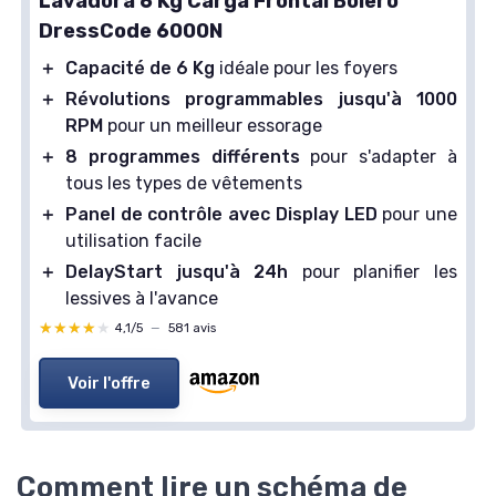
Lavadora 6 Kg Carga Frontal Bolero
DressCode 6000N
＋
Capacité de 6 Kg
idéale pour les foyers
＋
Révolutions programmables jusqu'à 1000
RPM
pour un meilleur essorage
＋
8 programmes différents
pour s'adapter à
tous les types de vêtements
＋
Panel de contrôle avec Display LED
pour une
utilisation facile
＋
DelayStart jusqu'à 24h
pour planifier les
lessives à l'avance
★★★★★
★★★★★
4,1/5
—
581 avis
Voir l'offre
Comment lire un schéma de