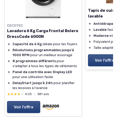
Tapis de cuis
lavable
＋
Antidérapant
CECOTEC
＋
Lavable
facil
Lavadora 6 Kg Carga Frontal Bolero
＋
Moderne
et é
DressCode 6000N
＋
Polyvalent pou
＋
Capacité de 6 Kg
idéale pour les foyers
＋
Taille adaptée
＋
Révolutions programmables jusqu'à
1000 RPM
pour un meilleur essorage
Voir l'offre
＋
8 programmes différents
pour
s'adapter à tous les types de vêtements
＋
Panel de contrôle avec Display LED
pour une utilisation facile
＋
DelayStart jusqu'à 24h
pour planifier
les lessives à l'avance
★★★★★
★★★★★
4,1/5
—
581 avis
Voir l'offre