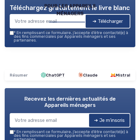
pour les appareils
Téléchargez gratuitement le livre blanc
ménagers
➔ Télécharger
Appareils ménagers — 2026
*
En remplissant ce formulaire, j’accepte d’être contacté(e) à
des fins commerciales par Appareils ménagers et ses
partenaires.
Résumer
ChatGPT
Claude
Mistral
Recevez les dernières actualités de
Appareils ménagers
➔ Je m'inscris
*
En remplissant ce formulaire, j’accepte d’être contacté(e) à
des fins commerciales par Appareils ménagers et ses
partenaires.