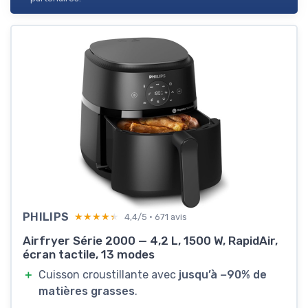
PHILIPS
★★★★★
★★★★★
4,4/5 · 671 avis
Airfryer Série 2000 — 4,2 L, 1500 W, RapidAir,
écran tactile, 13 modes
＋
Cuisson croustillante avec
jusqu’à −90% de
matières grasses
.