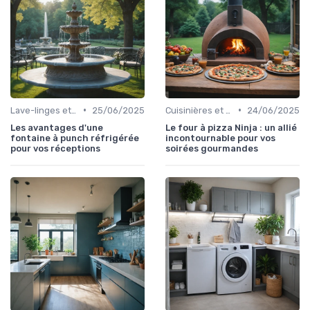
•
•
Lave-linges et Sèche-linges
25/06/2025
Cuisinières et Fours
24/06/2025
Les avantages d'une
Le four à pizza Ninja : un allié
fontaine à punch réfrigérée
incontournable pour vos
pour vos réceptions
soirées gourmandes